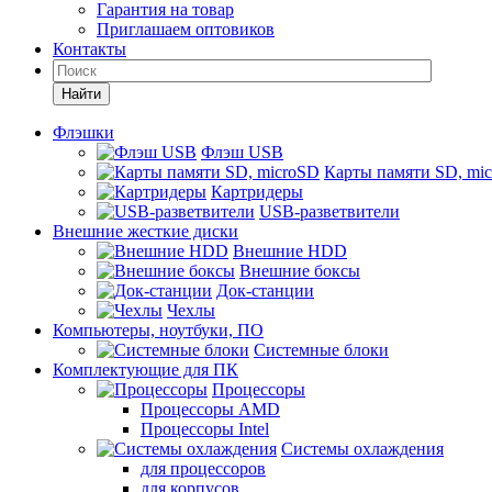
Гарантия на товар
Приглашаем оптовиков
Контакты
Найти
Флэшки
Флэш USB
Карты памяти SD, mi
Картридеры
USB-разветвители
Внешние жесткие диски
Внешние HDD
Внешние боксы
Док-станции
Чехлы
Компьютеры, ноутбуки, ПО
Системные блоки
Комплектующие для ПК
Процессоры
Процессоры AMD
Процессоры Intel
Системы охлаждения
для процессоров
для корпусов