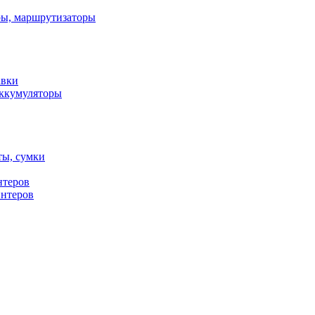
ы, маршрутизаторы
авки
ккумуляторы
ты, сумки
нтеров
интеров