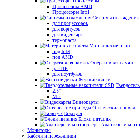
Процессоры
Процессоры AMD
Процессоры Intel
Системы охлаждения
для процессоров
для корпусов
для видеокарт
термопаста
Материнские платы
под Intel
под AMD
Оперативная память
для ПК
для ноутбуков
Жесткие диски
Твердотел
2.5"
M.2
Видеокарты
Оптические приводы
Корпуса
Блоки питания
Адаптеры и конт
Мониторы
Кабели и переходники