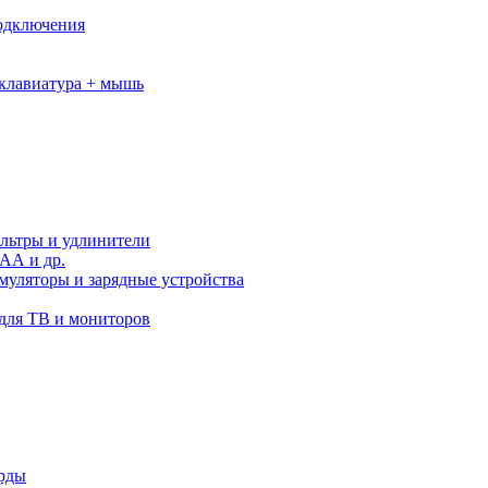
подключения
клавиатура + мышь
льтры и удлинители
АА и др.
муляторы и зарядные устройства
для ТВ и мониторов
орды