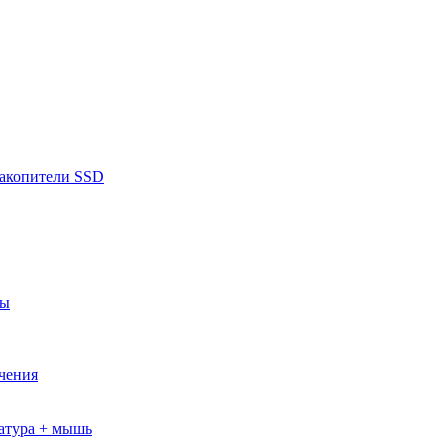
накопители SSD
ры
ючения
атура + мышь