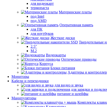
для видеокарт
термопаста
Материнские платы
под Intel
под AMD
Оперативная память
для ПК
для ноутбуков
Жесткие диски
Твердотельные 
2.5"
M.2
Видеокарты
Оптические приводы
Корпуса
Блоки питания
Адаптеры и контролле
Мониторы
Кабели и переходники
для видео и звука
для зарядки и подкл
питание и шлейфы
Манипуляторы
Комплекты клави
Клавиатуры