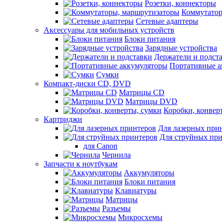
Розетки, коннекторы
Коммутатор
Сетевые адаптеры
Аксессуары для мобильных устройств
Блоки питания
Зарядные устройства
Держатели и подст
Портативные а
Сумки
Компакт-диски CD, DVD
Матрицы CD
Матрицы DVD
Коробки, конвер
Картриджи
Для лазерных при
Для струйных пр
для Canon
Чернила
Запчасти к ноутбукам
Аккумуляторы
Блоки питания
Клавиатуры
Матрицы
Разъемы
Микросхемы