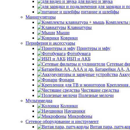
для видео и звука
для зарядки и 
питание и шлейфы
Манипуляторы
Комплекты 
Клавиатуры
Мыши
Коврики
Периферия и аксессуары
Принтеры и мфу
Фотобумага
ИБП и АКБ
Сетевые фи
Батарейки АА, А
Акку
Фонари
Крепления 
Чистящие средства
Полезные мелочи
Мультимедиа
Колонки
Наушники
Микрофоны
Сетевое оборудование и инструмент
Витая пара, патч-к