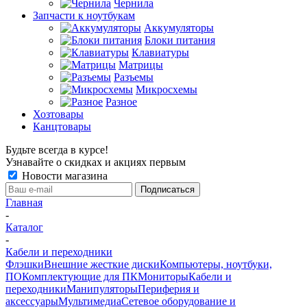
Чернила
Запчасти к ноутбукам
Аккумуляторы
Блоки питания
Клавиатуры
Матрицы
Разъемы
Микросхемы
Разное
Хозтовары
Канцтовары
Будьте всегда в курсе!
Узнавайте о скидках и акциях первым
Новости магазина
Главная
-
Каталог
-
Кабели и переходники
Флэшки
Внешние жесткие диски
Компьютеры, ноутбуки,
ПО
Комплектующие для ПК
Мониторы
Кабели и
переходники
Манипуляторы
Периферия и
аксессуары
Мультимедиа
Сетевое оборудование и