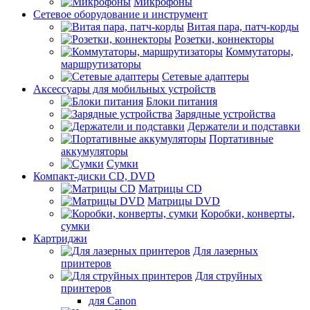
Микрофоны
Сетевое оборудование и инструмент
Витая пара, патч-корды
Розетки, коннекторы
Коммутаторы,
маршрутизаторы
Сетевые адаптеры
Аксессуары для мобильных устройств
Блоки питания
Зарядные устройства
Держатели и подставки
Портативные
аккумуляторы
Сумки
Компакт-диски CD, DVD
Матрицы CD
Матрицы DVD
Коробки, конверты,
сумки
Картриджи
Для лазерных
принтеров
Для струйных
принтеров
для Canon