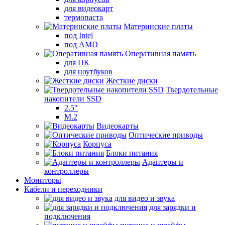
для видеокарт
термопаста
Материнские платы
под Intel
под AMD
Оперативная память
для ПК
для ноутбуков
Жесткие диски
Твердотельные
накопители SSD
2.5"
M.2
Видеокарты
Оптические приводы
Корпуса
Блоки питания
Адаптеры и
контроллеры
Мониторы
Кабели и переходники
для видео и звука
для зарядки и
подключения