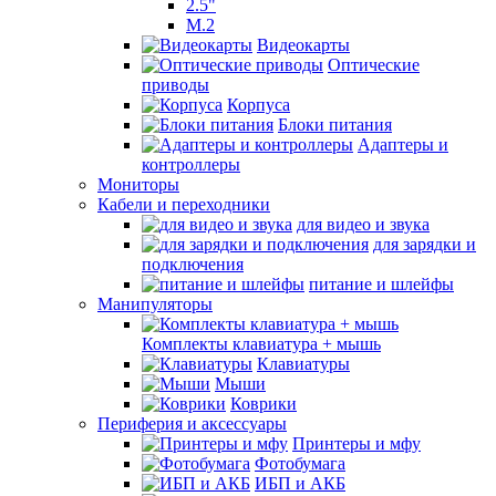
2.5"
M.2
Видеокарты
Оптические
приводы
Корпуса
Блоки питания
Адаптеры и
контроллеры
Мониторы
Кабели и переходники
для видео и звука
для зарядки и
подключения
питание и шлейфы
Манипуляторы
Комплекты клавиатура + мышь
Клавиатуры
Мыши
Коврики
Периферия и аксессуары
Принтеры и мфу
Фотобумага
ИБП и АКБ