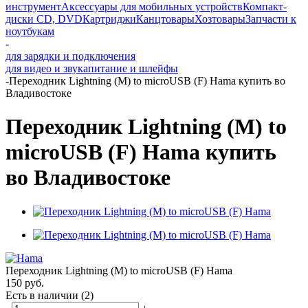
инструмент
Аксессуары для мобильных устройств
Компакт-
диски CD, DVD
Картриджи
Канцтовары
Хозтовары
Запчасти к
ноутбукам
-
для зарядки и подключения
для видео и звука
питание и шлейфы
-
Переходник Lightning (M) to microUSB (F) Hama купить во
Владивостоке
Переходник Lightning (M) to
microUSB (F) Hama купить
во Владивостоке
Переходник Lightning (M) to microUSB (F) Hama
150
руб.
Есть в наличии
(2)