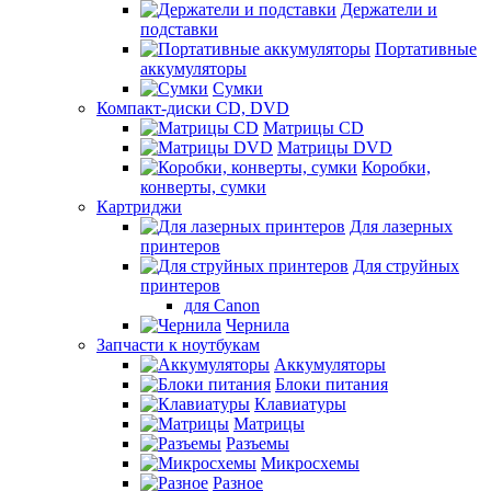
Держатели и
подставки
Портативные
аккумуляторы
Сумки
Компакт-диски CD, DVD
Матрицы CD
Матрицы DVD
Коробки,
конверты, сумки
Картриджи
Для лазерных
принтеров
Для струйных
принтеров
для Canon
Чернила
Запчасти к ноутбукам
Аккумуляторы
Блоки питания
Клавиатуры
Матрицы
Разъемы
Микросхемы
Разное