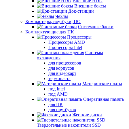
Внешние HDD
Внешние боксы
Док-станции
Чехлы
Компьютеры, ноутбуки, ПО
Системные блоки
Комплектующие для ПК
Процессоры
Процессоры AMD
Процессоры Intel
Системы
охлаждения
для процессоров
для корпусов
для видеокарт
термопаста
Материнские платы
под Intel
под AMD
Оперативная память
для ПК
для ноутбуков
Жесткие диски
Твердотельные накопители SSD