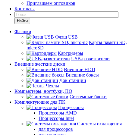
Приглашаем оптовиков
Контакты
Найти
Флэшки
Флэш USB
Карты памяти SD,
microSD
Картридеры
USB-разветвители
Внешние жесткие диски
Внешние HDD
Внешние боксы
Док-станции
Чехлы
Компьютеры, ноутбуки, ПО
Системные блоки
Комплектующие для ПК
Процессоры
Процессоры AMD
Процессоры Intel
Системы охлаждения
для процессоров
для корпусов