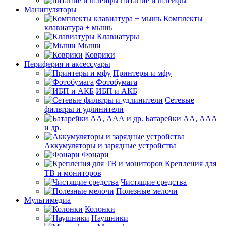
питание и шлейфы
Манипуляторы
Комплекты
клавиатура + мышь
Клавиатуры
Мыши
Коврики
Периферия и аксессуары
Принтеры и мфу
Фотобумага
ИБП и АКБ
Сетевые
фильтры и удлинители
Батарейки АА, ААА
и др.
Аккумуляторы и зарядные устройства
Фонари
Крепления для
ТВ и мониторов
Чистящие средства
Полезные мелочи
Мультимедиа
Колонки
Наушники