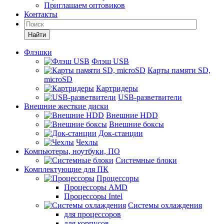
Приглашаем оптовиков
Контакты
Найти
Флэшки
Флэш USB
Карты памяти SD,
microSD
Картридеры
USB-разветвители
Внешние жесткие диски
Внешние HDD
Внешние боксы
Док-станции
Чехлы
Компьютеры, ноутбуки, ПО
Системные блоки
Комплектующие для ПК
Процессоры
Процессоры AMD
Процессоры Intel
Системы охлаждения
для процессоров
для корпусов