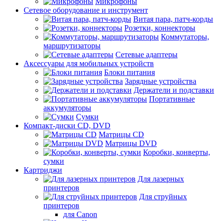
Микрофоны
Сетевое оборудование и инструмент
Витая пара, патч-корды
Розетки, коннекторы
Коммутаторы,
маршрутизаторы
Сетевые адаптеры
Аксессуары для мобильных устройств
Блоки питания
Зарядные устройства
Держатели и подставки
Портативные
аккумуляторы
Сумки
Компакт-диски CD, DVD
Матрицы CD
Матрицы DVD
Коробки, конверты,
сумки
Картриджи
Для лазерных
принтеров
Для струйных
принтеров
для Canon