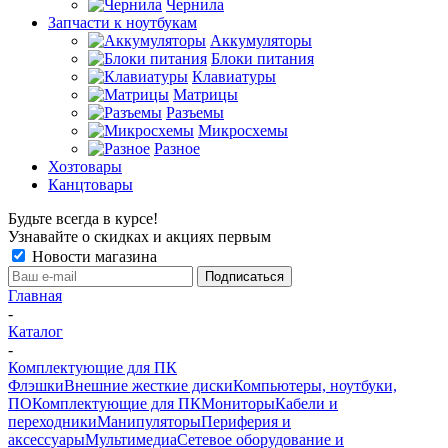
Чернила
Запчасти к ноутбукам
Аккумуляторы
Блоки питания
Клавиатуры
Матрицы
Разъемы
Микросхемы
Разное
Хозтовары
Канцтовары
Будьте всегда в курсе!
Узнавайте о скидках и акциях первым
Новости магазина
Главная
-
Каталог
-
Комплектующие для ПК
Флэшки
Внешние жесткие диски
Компьютеры, ноутбуки,
ПО
Комплектующие для ПК
Мониторы
Кабели и
переходники
Манипуляторы
Периферия и
аксессуары
Мультимедиа
Сетевое оборудование и