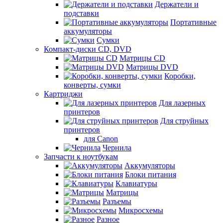
Держатели и
подставки
Портативные
аккумуляторы
Сумки
Компакт-диски CD, DVD
Матрицы CD
Матрицы DVD
Коробки,
конверты, сумки
Картриджи
Для лазерных
принтеров
Для струйных
принтеров
для Canon
Чернила
Запчасти к ноутбукам
Аккумуляторы
Блоки питания
Клавиатуры
Матрицы
Разъемы
Микросхемы
Разное