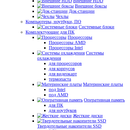
Внешние HDD
Внешние боксы
Док-станции
Чехлы
Компьютеры, ноутбуки, ПО
Системные блоки
Комплектующие для ПК
Процессоры
Процессоры AMD
Процессоры Intel
Системы
охлаждения
для процессоров
для корпусов
для видеокарт
термопаста
Материнские платы
под Intel
под AMD
Оперативная память
для ПК
для ноутбуков
Жесткие диски
Твердотельные накопители SSD