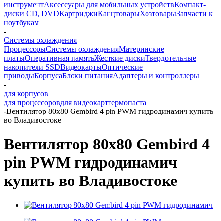
инструмент
Аксессуары для мобильных устройств
Компакт-
диски CD, DVD
Картриджи
Канцтовары
Хозтовары
Запчасти к
ноутбукам
-
Системы охлаждения
Процессоры
Системы охлаждения
Материнские
платы
Оперативная память
Жесткие диски
Твердотельные
накопители SSD
Видеокарты
Оптические
приводы
Корпуса
Блоки питания
Адаптеры и контроллеры
-
для корпусов
для процессоров
для видеокарт
термопаста
-
Вентилятор 80x80 Gembird 4 pin PWM гидродинамич купить
во Владивостоке
Вентилятор 80x80 Gembird 4
pin PWM гидродинамич
купить во Владивостоке