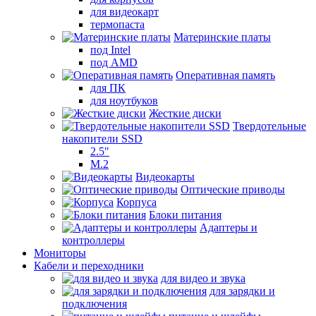
для видеокарт
термопаста
Материнские платы
под Intel
под AMD
Оперативная память
для ПК
для ноутбуков
Жесткие диски
Твердотельные
накопители SSD
2.5"
M.2
Видеокарты
Оптические приводы
Корпуса
Блоки питания
Адаптеры и
контроллеры
Мониторы
Кабели и переходники
для видео и звука
для зарядки и
подключения