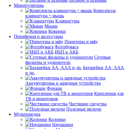
питание и шлейфы
Манипуляторы
Комплекты
клавиатура + мышь
Клавиатуры
Мыши
Коврики
Периферия и аксессуары
Принтеры и мфу
Фотобумага
ИБП и АКБ
Сетевые
фильтры и удлинители
Батарейки АА, ААА
и др.
Аккумуляторы и зарядные устройства
Фонари
Крепления для
ТВ и мониторов
Чистящие средства
Полезные мелочи
Мультимедиа
Колонки
Наушники