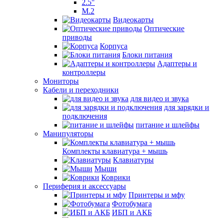
2.5"
M.2
Видеокарты
Оптические
приводы
Корпуса
Блоки питания
Адаптеры и
контроллеры
Мониторы
Кабели и переходники
для видео и звука
для зарядки и
подключения
питание и шлейфы
Манипуляторы
Комплекты клавиатура + мышь
Клавиатуры
Мыши
Коврики
Периферия и аксессуары
Принтеры и мфу
Фотобумага
ИБП и АКБ