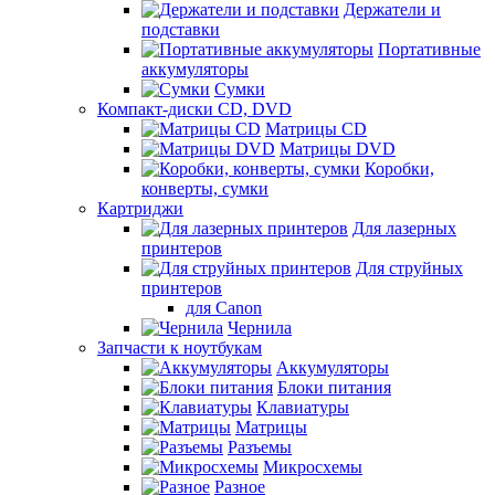
Держатели и
подставки
Портативные
аккумуляторы
Сумки
Компакт-диски CD, DVD
Матрицы CD
Матрицы DVD
Коробки,
конверты, сумки
Картриджи
Для лазерных
принтеров
Для струйных
принтеров
для Canon
Чернила
Запчасти к ноутбукам
Аккумуляторы
Блоки питания
Клавиатуры
Матрицы
Разъемы
Микросхемы
Разное