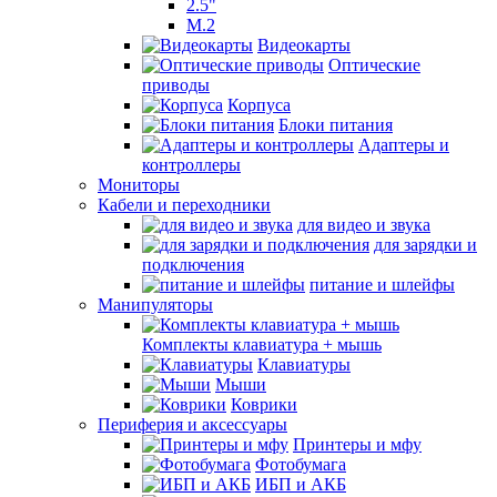
2.5"
M.2
Видеокарты
Оптические
приводы
Корпуса
Блоки питания
Адаптеры и
контроллеры
Мониторы
Кабели и переходники
для видео и звука
для зарядки и
подключения
питание и шлейфы
Манипуляторы
Комплекты клавиатура + мышь
Клавиатуры
Мыши
Коврики
Периферия и аксессуары
Принтеры и мфу
Фотобумага
ИБП и АКБ