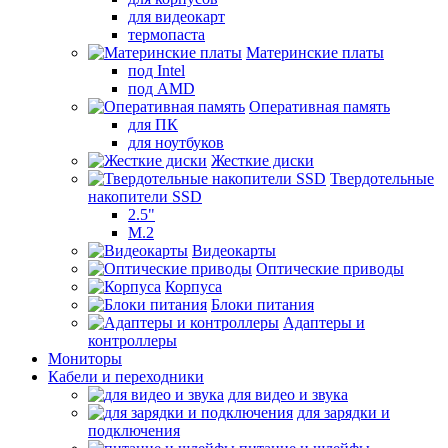
для видеокарт
термопаста
Материнские платы
под Intel
под AMD
Оперативная память
для ПК
для ноутбуков
Жесткие диски
Твердотельные
накопители SSD
2.5"
M.2
Видеокарты
Оптические приводы
Корпуса
Блоки питания
Адаптеры и
контроллеры
Мониторы
Кабели и переходники
для видео и звука
для зарядки и
подключения