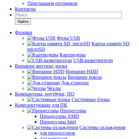
Приглашаем оптовиков
Контакты
Найти
Флэшки
Флэш USB
Карты памяти SD,
microSD
Картридеры
USB-разветвители
Внешние жесткие диски
Внешние HDD
Внешние боксы
Док-станции
Чехлы
Компьютеры, ноутбуки, ПО
Системные блоки
Комплектующие для ПК
Процессоры
Процессоры AMD
Процессоры Intel
Системы охлаждения
для процессоров
для корпусов