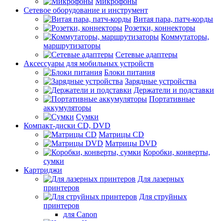
Микрофоны
Сетевое оборудование и инструмент
Витая пара, патч-корды
Розетки, коннекторы
Коммутаторы,
маршрутизаторы
Сетевые адаптеры
Аксессуары для мобильных устройств
Блоки питания
Зарядные устройства
Держатели и подставки
Портативные
аккумуляторы
Сумки
Компакт-диски CD, DVD
Матрицы CD
Матрицы DVD
Коробки, конверты,
сумки
Картриджи
Для лазерных
принтеров
Для струйных
принтеров
для Canon