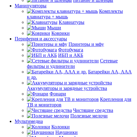
питание и шлейфы
Манипуляторы
Комплекты
клавиатура + мышь
Клавиатуры
Мыши
Коврики
Периферия и аксессуары
Принтеры и мфу
Фотобумага
ИБП и АКБ
Сетевые
фильтры и удлинители
Батарейки АА, ААА
и др.
Аккумуляторы и зарядные устройства
Фонари
Крепления для
ТВ и мониторов
Чистящие средства
Полезные мелочи
Мультимедиа
Колонки
Наушники