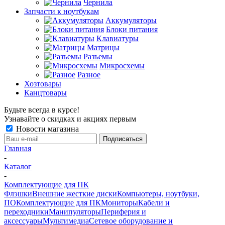
Чернила
Запчасти к ноутбукам
Аккумуляторы
Блоки питания
Клавиатуры
Матрицы
Разъемы
Микросхемы
Разное
Хозтовары
Канцтовары
Будьте всегда в курсе!
Узнавайте о скидках и акциях первым
Новости магазина
Главная
-
Каталог
-
Комплектующие для ПК
Флэшки
Внешние жесткие диски
Компьютеры, ноутбуки,
ПО
Комплектующие для ПК
Мониторы
Кабели и
переходники
Манипуляторы
Периферия и
аксессуары
Мультимедиа
Сетевое оборудование и