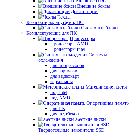
Внешние HDD
Внешние боксы
Док-станции
Чехлы
Компьютеры, ноутбуки, ПО
Системные блоки
Комплектующие для ПК
Процессоры
Процессоры AMD
Процессоры Intel
Системы
охлаждения
для процессоров
для корпусов
для видеокарт
термопаста
Материнские платы
под Intel
под AMD
Оперативная память
для ПК
для ноутбуков
Жесткие диски
Твердотельные накопители SSD