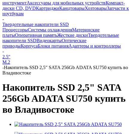
инструмент
Аксессуары для мобильных устройств
Компакт-
диски CD, DVD
Картриджи
Канцтовары
Хозтовары
Запчасти к
ноутбукам
-
Твердотельные накопители SSD
Процессоры
Системы охлаждения
Материнские
платы
Оперативная память
Жесткие диски
Твердотельные
накопители SSD
Видеокарты
Оптические
приводы
Корпуса
Блоки питания
Адаптеры и контроллеры
-
2.5"
M.2
-
Накопитель SSD 2,5" SATA 256Gb ADATA SU750 купить во
Владивостоке
Накопитель SSD 2,5" SATA
256Gb ADATA SU750 купить
во Владивостоке