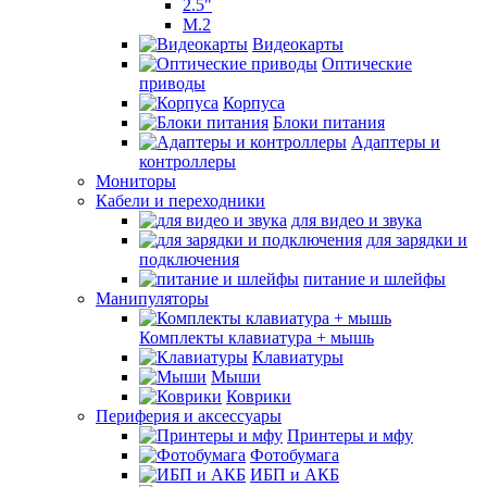
2.5"
M.2
Видеокарты
Оптические
приводы
Корпуса
Блоки питания
Адаптеры и
контроллеры
Мониторы
Кабели и переходники
для видео и звука
для зарядки и
подключения
питание и шлейфы
Манипуляторы
Комплекты клавиатура + мышь
Клавиатуры
Мыши
Коврики
Периферия и аксессуары
Принтеры и мфу
Фотобумага
ИБП и АКБ