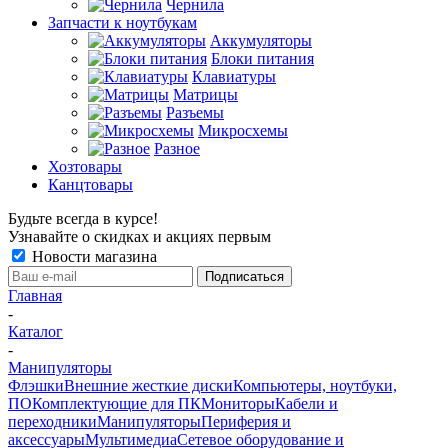
Чернила
Запчасти к ноутбукам
Аккумуляторы
Блоки питания
Клавиатуры
Матрицы
Разъемы
Микросхемы
Разное
Хозтовары
Канцтовары
Будьте всегда в курсе!
Узнавайте о скидках и акциях первым
Новости магазина
Главная
-
Каталог
-
Манипуляторы
Флэшки
Внешние жесткие диски
Компьютеры, ноутбуки,
ПО
Комплектующие для ПК
Мониторы
Кабели и
переходники
Манипуляторы
Периферия и
аксессуары
Мультимедиа
Сетевое оборудование и