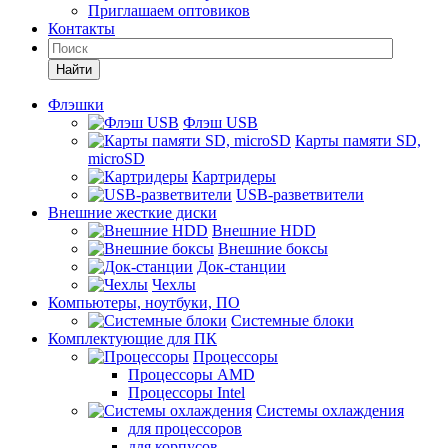
Приглашаем оптовиков
Контакты
Найти
Флэшки
Флэш USB
Карты памяти SD,
microSD
Картридеры
USB-разветвители
Внешние жесткие диски
Внешние HDD
Внешние боксы
Док-станции
Чехлы
Компьютеры, ноутбуки, ПО
Системные блоки
Комплектующие для ПК
Процессоры
Процессоры AMD
Процессоры Intel
Системы охлаждения
для процессоров
для корпусов