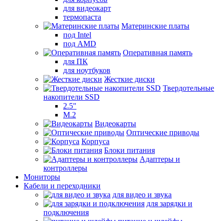
для видеокарт
термопаста
Материнские платы
под Intel
под AMD
Оперативная память
для ПК
для ноутбуков
Жесткие диски
Твердотельные
накопители SSD
2.5"
M.2
Видеокарты
Оптические приводы
Корпуса
Блоки питания
Адаптеры и
контроллеры
Мониторы
Кабели и переходники
для видео и звука
для зарядки и
подключения