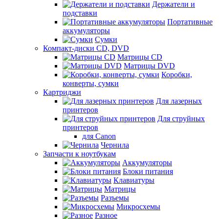
Держатели и
подставки
Портативные
аккумуляторы
Сумки
Компакт-диски CD, DVD
Матрицы CD
Матрицы DVD
Коробки,
конверты, сумки
Картриджи
Для лазерных
принтеров
Для струйных
принтеров
для Canon
Чернила
Запчасти к ноутбукам
Аккумуляторы
Блоки питания
Клавиатуры
Матрицы
Разъемы
Микросхемы
Разное