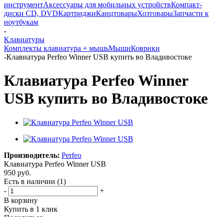
инструмент
Аксессуары для мобильных устройств
Компакт-
диски CD, DVD
Картриджи
Канцтовары
Хозтовары
Запчасти к
ноутбукам
-
Клавиатуры
Комплекты клавиатура + мышь
Мыши
Коврики
-
Клавиатура Perfeo Winner USB купить во Владивостоке
Клавиатура Perfeo Winner
USB купить во Владивостоке
Производитель:
Perfeo
Клавиатура Perfeo Winner USB
950
руб.
Есть в наличии
(1)
-
+
В корзину
Купить в 1 клик