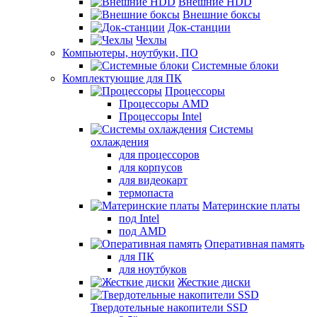
Внешние HDD
Внешние боксы
Док-станции
Чехлы
Компьютеры, ноутбуки, ПО
Системные блоки
Комплектующие для ПК
Процессоры
Процессоры AMD
Процессоры Intel
Системы
охлаждения
для процессоров
для корпусов
для видеокарт
термопаста
Материнские платы
под Intel
под AMD
Оперативная память
для ПК
для ноутбуков
Жесткие диски
Твердотельные накопители SSD