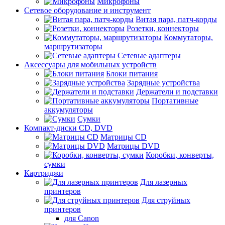
Микрофоны
Сетевое оборудование и инструмент
Витая пара, патч-корды
Розетки, коннекторы
Коммутаторы,
маршрутизаторы
Сетевые адаптеры
Аксессуары для мобильных устройств
Блоки питания
Зарядные устройства
Держатели и подставки
Портативные
аккумуляторы
Сумки
Компакт-диски CD, DVD
Матрицы CD
Матрицы DVD
Коробки, конверты,
сумки
Картриджи
Для лазерных
принтеров
Для струйных
принтеров
для Canon