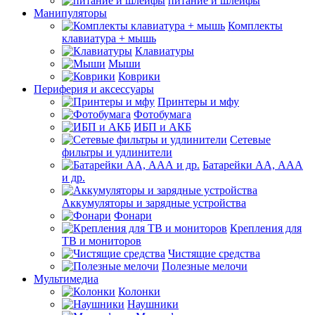
питание и шлейфы
Манипуляторы
Комплекты
клавиатура + мышь
Клавиатуры
Мыши
Коврики
Периферия и аксессуары
Принтеры и мфу
Фотобумага
ИБП и АКБ
Сетевые
фильтры и удлинители
Батарейки АА, ААА
и др.
Аккумуляторы и зарядные устройства
Фонари
Крепления для
ТВ и мониторов
Чистящие средства
Полезные мелочи
Мультимедиа
Колонки
Наушники