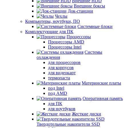
Внешние HDD
Внешние боксы
Док-станции
Чехлы
Компьютеры, ноутбуки, ПО
Системные блоки
Комплектующие для ПК
Процессоры
Процессоры AMD
Процессоры Intel
Системы
охлаждения
для процессоров
для корпусов
для видеокарт
термопаста
Материнские платы
под Intel
под AMD
Оперативная память
для ПК
для ноутбуков
Жесткие диски
Твердотельные накопители SSD