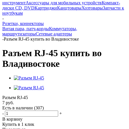
инструмент
Аксессуары для мобильных устройств
Компакт-
диски CD, DVD
Картриджи
Канцтовары
Хозтовары
Запчасти к
ноутбукам
-
Розетки, коннекторы
Витая пара, патч-корды
Коммутаторы,
маршрутизаторы
Сетевые адаптеры
-
Разъем RJ-45 купить во Владивостоке
Разъем RJ-45 купить во
Владивостоке
Разъем RJ-45
7
руб.
Есть в наличии
(307)
-
+
В корзину
Купить в 1 клик