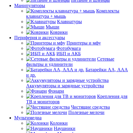
питание и шлейфы
Манипуляторы
Комплекты
клавиатура + мышь
Клавиатуры
Мыши
Коврики
Периферия и аксессуары
Принтеры и мфу
Фотобумага
ИБП и АКБ
Сетевые
фильтры и удлинители
Батарейки АА, ААА
и др.
Аккумуляторы и зарядные устройства
Фонари
Крепления для
ТВ и мониторов
Чистящие средства
Полезные мелочи
Мультимедиа
Колонки
Наушники