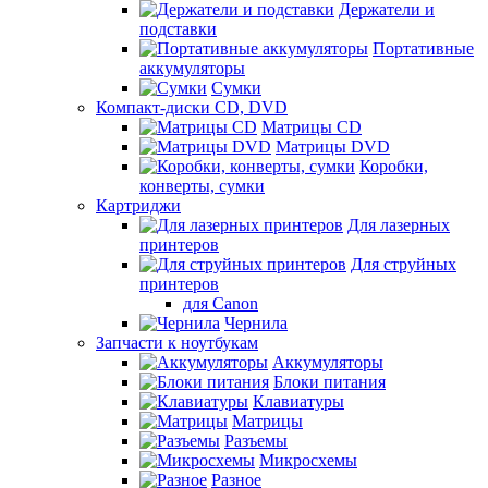
Держатели и
подставки
Портативные
аккумуляторы
Сумки
Компакт-диски CD, DVD
Матрицы CD
Матрицы DVD
Коробки,
конверты, сумки
Картриджи
Для лазерных
принтеров
Для струйных
принтеров
для Canon
Чернила
Запчасти к ноутбукам
Аккумуляторы
Блоки питания
Клавиатуры
Матрицы
Разъемы
Микросхемы
Разное