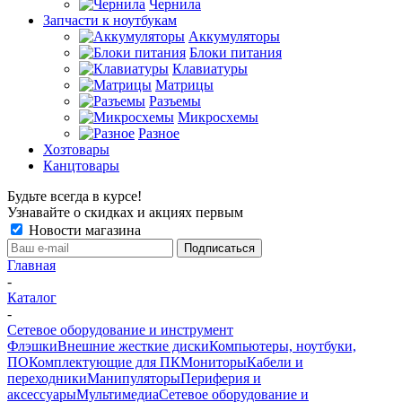
Чернила
Запчасти к ноутбукам
Аккумуляторы
Блоки питания
Клавиатуры
Матрицы
Разъемы
Микросхемы
Разное
Хозтовары
Канцтовары
Будьте всегда в курсе!
Узнавайте о скидках и акциях первым
Новости магазина
Главная
-
Каталог
-
Сетевое оборудование и инструмент
Флэшки
Внешние жесткие диски
Компьютеры, ноутбуки,
ПО
Комплектующие для ПК
Мониторы
Кабели и
переходники
Манипуляторы
Периферия и
аксессуары
Мультимедиа
Сетевое оборудование и