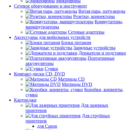
Микрофоны
Сетевое оборудование и инструмент
Витая пара, патч-корды
Розетки, коннекторы
Коммутаторы,
маршрутизаторы
Сетевые адаптеры
Аксессуары для мобильных устройств
Блоки питания
Зарядные устройства
Держатели и подставки
Портативные
аккумуляторы
Сумки
Компакт-диски CD, DVD
Матрицы CD
Матрицы DVD
Коробки, конверты,
сумки
Картриджи
Для лазерных
принтеров
Для струйных
принтеров
для Canon