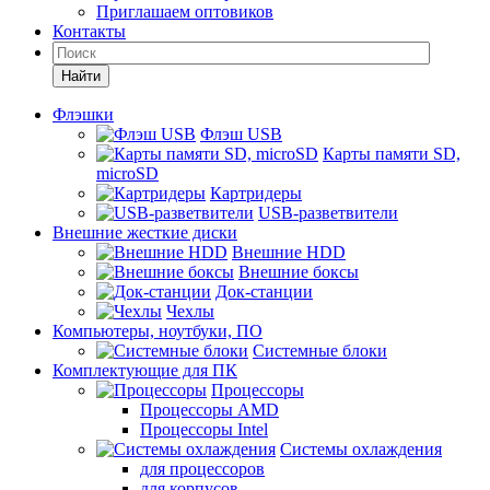
Приглашаем оптовиков
Контакты
Найти
Флэшки
Флэш USB
Карты памяти SD,
microSD
Картридеры
USB-разветвители
Внешние жесткие диски
Внешние HDD
Внешние боксы
Док-станции
Чехлы
Компьютеры, ноутбуки, ПО
Системные блоки
Комплектующие для ПК
Процессоры
Процессоры AMD
Процессоры Intel
Системы охлаждения
для процессоров
для корпусов