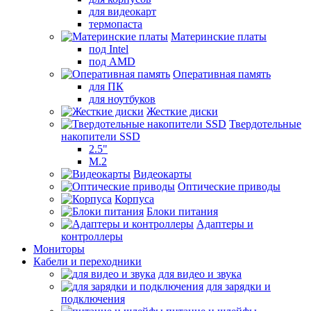
для видеокарт
термопаста
Материнские платы
под Intel
под AMD
Оперативная память
для ПК
для ноутбуков
Жесткие диски
Твердотельные
накопители SSD
2.5"
M.2
Видеокарты
Оптические приводы
Корпуса
Блоки питания
Адаптеры и
контроллеры
Мониторы
Кабели и переходники
для видео и звука
для зарядки и
подключения