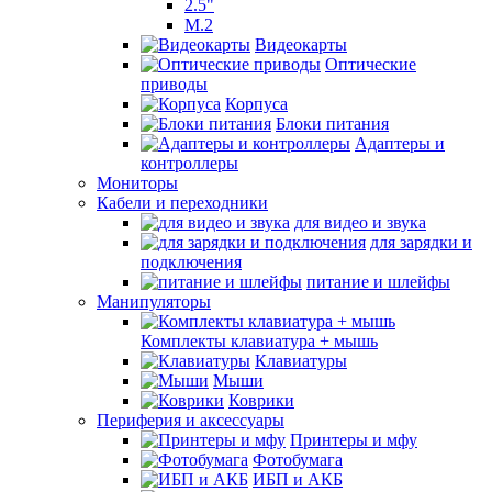
2.5"
M.2
Видеокарты
Оптические
приводы
Корпуса
Блоки питания
Адаптеры и
контроллеры
Мониторы
Кабели и переходники
для видео и звука
для зарядки и
подключения
питание и шлейфы
Манипуляторы
Комплекты клавиатура + мышь
Клавиатуры
Мыши
Коврики
Периферия и аксессуары
Принтеры и мфу
Фотобумага
ИБП и АКБ