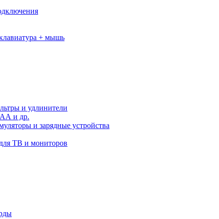
подключения
клавиатура + мышь
льтры и удлинители
АА и др.
муляторы и зарядные устройства
для ТВ и мониторов
орды