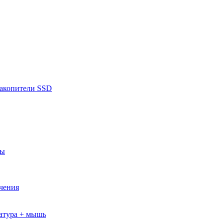
накопители SSD
ры
ючения
атура + мышь