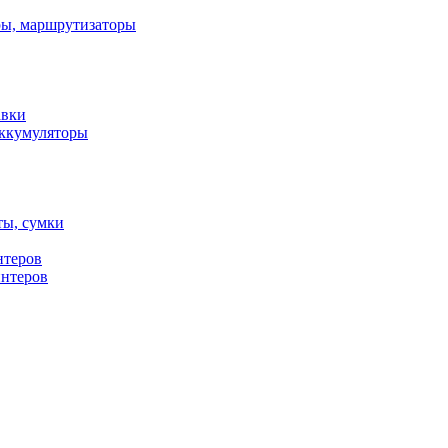
ы, маршрутизаторы
авки
ккумуляторы
ты, сумки
нтеров
интеров