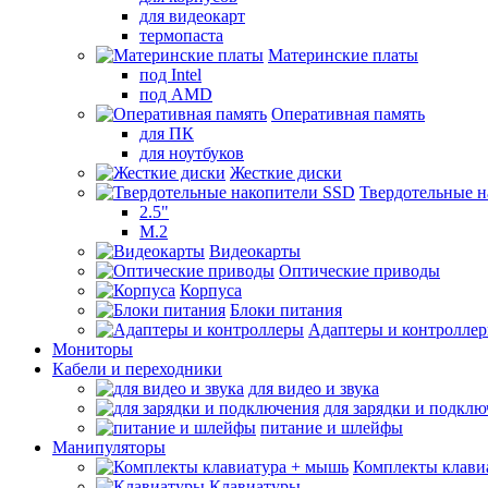
для видеокарт
термопаста
Материнские платы
под Intel
под AMD
Оперативная память
для ПК
для ноутбуков
Жесткие диски
Твердотельные 
2.5"
M.2
Видеокарты
Оптические приводы
Корпуса
Блоки питания
Адаптеры и контролле
Мониторы
Кабели и переходники
для видео и звука
для зарядки и подкл
питание и шлейфы
Манипуляторы
Комплекты клави
Клавиатуры