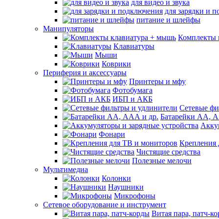
для видео и звука
для зарядки и 
питание и шлейфы
Манипуляторы
Комплекты 
Клавиатуры
Мыши
Коврики
Периферия и аксессуары
Принтеры и мфу
Фотобумага
ИБП и АКБ
Сетевые фи
Батарейки АА, А
Акку
Фонари
Крепления 
Чистящие средства
Полезные мелочи
Мультимедиа
Колонки
Наушники
Микрофоны
Сетевое оборудование и инструмент
Витая пара, патч-к