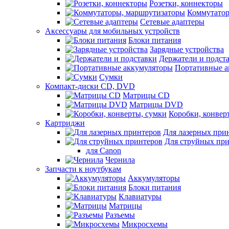
Розетки, коннекторы
Коммутатор
Сетевые адаптеры
Аксессуары для мобильных устройств
Блоки питания
Зарядные устройства
Держатели и подст
Портативные а
Сумки
Компакт-диски CD, DVD
Матрицы CD
Матрицы DVD
Коробки, конвер
Картриджи
Для лазерных при
Для струйных пр
для Canon
Чернила
Запчасти к ноутбукам
Аккумуляторы
Блоки питания
Клавиатуры
Матрицы
Разъемы
Микросхемы