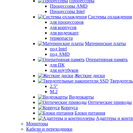
Процессоры
Процессоры AMD
Процессоры Intel
Системы охлаждения
для процессоров
для корпусов
для видеокарт
термопаста
Материнские платы
под Intel
под AMD
Оперативная память
для ПК
для ноутбуков
Жесткие диски
Твердотел
2.5"
M.2
Видеокарты
Оптические приводы
Корпуса
Блоки питания
Адаптеры и конт
Мониторы
Кабели и переходники