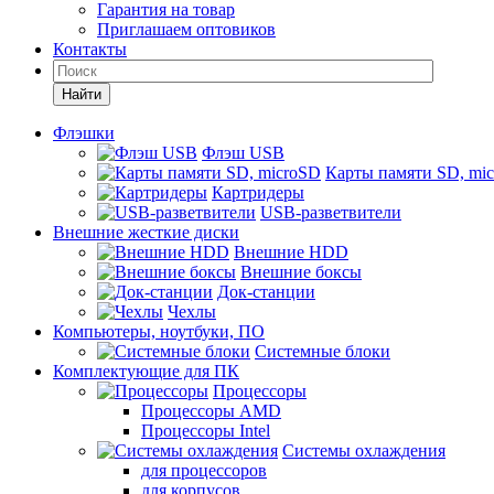
Гарантия на товар
Приглашаем оптовиков
Контакты
Найти
Флэшки
Флэш USB
Карты памяти SD, mi
Картридеры
USB-разветвители
Внешние жесткие диски
Внешние HDD
Внешние боксы
Док-станции
Чехлы
Компьютеры, ноутбуки, ПО
Системные блоки
Комплектующие для ПК
Процессоры
Процессоры AMD
Процессоры Intel
Системы охлаждения
для процессоров
для корпусов