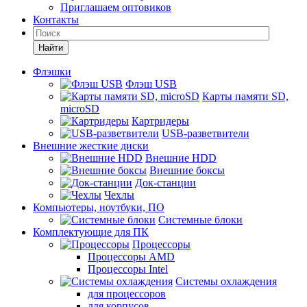
Приглашаем оптовиков
Контакты
Найти
Флэшки
Флэш USB
Карты памяти SD,
microSD
Картридеры
USB-разветвители
Внешние жесткие диски
Внешние HDD
Внешние боксы
Док-станции
Чехлы
Компьютеры, ноутбуки, ПО
Системные блоки
Комплектующие для ПК
Процессоры
Процессоры AMD
Процессоры Intel
Системы охлаждения
для процессоров
для корпусов