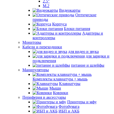
2.5"
M.2
Видеокарты
Оптические
приводы
Корпуса
Блоки питания
Адаптеры и
контроллеры
Мониторы
Кабели и переходники
для видео и звука
для зарядки и
подключения
питание и шлейфы
Манипуляторы
Комплекты клавиатура + мышь
Клавиатуры
Мыши
Коврики
Периферия и аксессуары
Принтеры и мфу
Фотобумага
ИБП и АКБ