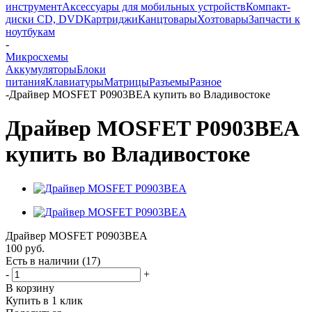
инструмент
Аксессуары для мобильных устройств
Компакт-
диски CD, DVD
Картриджи
Канцтовары
Хозтовары
Запчасти к
ноутбукам
-
Микросхемы
Аккумуляторы
Блоки
питания
Клавиатуры
Матрицы
Разъемы
Разное
-
Драйвер MOSFET P0903BEA купить во Владивостоке
Драйвер MOSFET P0903BEA
купить во Владивостоке
Драйвер MOSFET P0903BEA
100
руб.
Есть в наличии
(17)
-
+
В корзину
Купить в 1 клик