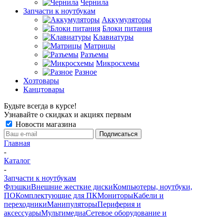
Чернила
Запчасти к ноутбукам
Аккумуляторы
Блоки питания
Клавиатуры
Матрицы
Разъемы
Микросхемы
Разное
Хозтовары
Канцтовары
Будьте всегда в курсе!
Узнавайте о скидках и акциях первым
Новости магазина
Главная
-
Каталог
-
Запчасти к ноутбукам
Флэшки
Внешние жесткие диски
Компьютеры, ноутбуки,
ПО
Комплектующие для ПК
Мониторы
Кабели и
переходники
Манипуляторы
Периферия и
аксессуары
Мультимедиа
Сетевое оборудование и