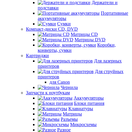
Держатели и
подставки
Портативные
аккумуляторы
Сумки
Компакт-диски CD, DVD
Матрицы CD
Матрицы DVD
Коробки,
конверты, сумки
Картриджи
Для лазерных
принтеров
Для струйных
принтеров
для Canon
Чернила
Запчасти к ноутбукам
Аккумуляторы
Блоки питания
Клавиатуры
Матрицы
Разъемы
Микросхемы
Разное