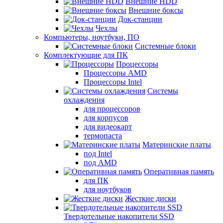
Внешние HDD
Внешние боксы
Док-станции
Чехлы
Компьютеры, ноутбуки, ПО
Системные блоки
Комплектующие для ПК
Процессоры
Процессоры AMD
Процессоры Intel
Системы
охлаждения
для процессоров
для корпусов
для видеокарт
термопаста
Материнские платы
под Intel
под AMD
Оперативная память
для ПК
для ноутбуков
Жесткие диски
Твердотельные накопители SSD