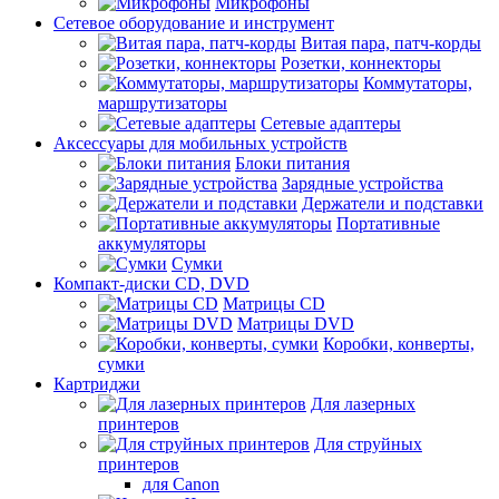
Микрофоны
Сетевое оборудование и инструмент
Витая пара, патч-корды
Розетки, коннекторы
Коммутаторы,
маршрутизаторы
Сетевые адаптеры
Аксессуары для мобильных устройств
Блоки питания
Зарядные устройства
Держатели и подставки
Портативные
аккумуляторы
Сумки
Компакт-диски CD, DVD
Матрицы CD
Матрицы DVD
Коробки, конверты,
сумки
Картриджи
Для лазерных
принтеров
Для струйных
принтеров
для Canon