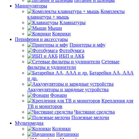
питание и шлейфы
Манипуляторы
Комплекты
клавиатура + мышь
Клавиатуры
Мыши
Коврики
Периферия и аксессуары
Принтеры и мфу
Фотобумага
ИБП и АКБ
Сетевые
фильтры и удлинители
Батарейки АА, ААА
и др.
Аккумуляторы и зарядные устройства
Фонари
Крепления для
ТВ и мониторов
Чистящие средства
Полезные мелочи
Мультимедиа
Колонки
Наушники