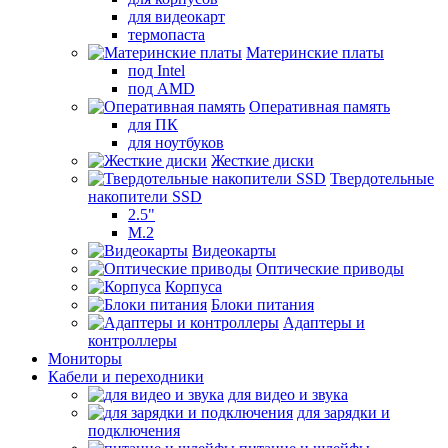
для видеокарт
термопаста
Материнские платы
под Intel
под AMD
Оперативная память
для ПК
для ноутбуков
Жесткие диски
Твердотельные
накопители SSD
2.5"
M.2
Видеокарты
Оптические приводы
Корпуса
Блоки питания
Адаптеры и
контроллеры
Мониторы
Кабели и переходники
для видео и звука
для зарядки и
подключения