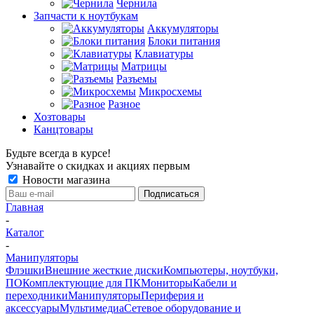
Чернила
Запчасти к ноутбукам
Аккумуляторы
Блоки питания
Клавиатуры
Матрицы
Разъемы
Микросхемы
Разное
Хозтовары
Канцтовары
Будьте всегда в курсе!
Узнавайте о скидках и акциях первым
Новости магазина
Главная
-
Каталог
-
Манипуляторы
Флэшки
Внешние жесткие диски
Компьютеры, ноутбуки,
ПО
Комплектующие для ПК
Мониторы
Кабели и
переходники
Манипуляторы
Периферия и
аксессуары
Мультимедиа
Сетевое оборудование и