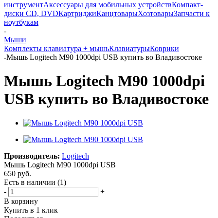
инструмент
Аксессуары для мобильных устройств
Компакт-
диски CD, DVD
Картриджи
Канцтовары
Хозтовары
Запчасти к
ноутбукам
-
Мыши
Комплекты клавиатура + мышь
Клавиатуры
Коврики
-
Мышь Logitech M90 1000dpi USB купить во Владивостоке
Мышь Logitech M90 1000dpi
USB купить во Владивостоке
Производитель:
Logitech
Мышь Logitech M90 1000dpi USB
650
руб.
Есть в наличии
(1)
-
+
В корзину
Купить в 1 клик