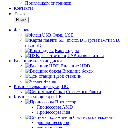
Приглашаем оптовиков
Контакты
Найти
Флэшки
Флэш USB
Карты памяти SD,
microSD
Картридеры
USB-разветвители
Внешние жесткие диски
Внешние HDD
Внешние боксы
Док-станции
Чехлы
Компьютеры, ноутбуки, ПО
Системные блоки
Комплектующие для ПК
Процессоры
Процессоры AMD
Процессоры Intel
Системы охлаждения
для процессоров
для корпусов