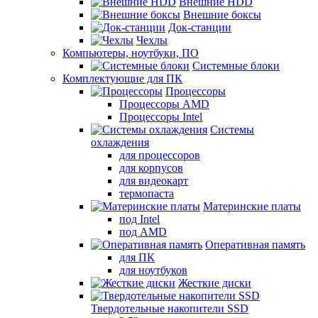
Внешние HDD
Внешние боксы
Док-станции
Чехлы
Компьютеры, ноутбуки, ПО
Системные блоки
Комплектующие для ПК
Процессоры
Процессоры AMD
Процессоры Intel
Системы
охлаждения
для процессоров
для корпусов
для видеокарт
термопаста
Материнские платы
под Intel
под AMD
Оперативная память
для ПК
для ноутбуков
Жесткие диски
Твердотельные накопители SSD