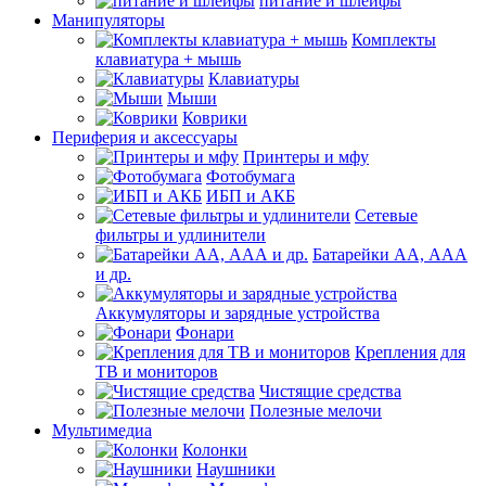
питание и шлейфы
Манипуляторы
Комплекты
клавиатура + мышь
Клавиатуры
Мыши
Коврики
Периферия и аксессуары
Принтеры и мфу
Фотобумага
ИБП и АКБ
Сетевые
фильтры и удлинители
Батарейки АА, ААА
и др.
Аккумуляторы и зарядные устройства
Фонари
Крепления для
ТВ и мониторов
Чистящие средства
Полезные мелочи
Мультимедиа
Колонки
Наушники