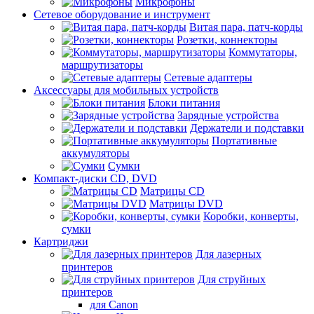
Микрофоны
Сетевое оборудование и инструмент
Витая пара, патч-корды
Розетки, коннекторы
Коммутаторы,
маршрутизаторы
Сетевые адаптеры
Аксессуары для мобильных устройств
Блоки питания
Зарядные устройства
Держатели и подставки
Портативные
аккумуляторы
Сумки
Компакт-диски CD, DVD
Матрицы CD
Матрицы DVD
Коробки, конверты,
сумки
Картриджи
Для лазерных
принтеров
Для струйных
принтеров
для Canon