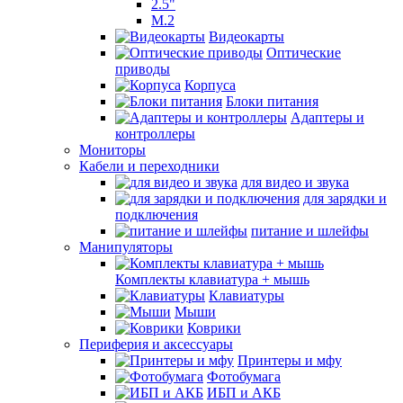
2.5"
M.2
Видеокарты
Оптические
приводы
Корпуса
Блоки питания
Адаптеры и
контроллеры
Мониторы
Кабели и переходники
для видео и звука
для зарядки и
подключения
питание и шлейфы
Манипуляторы
Комплекты клавиатура + мышь
Клавиатуры
Мыши
Коврики
Периферия и аксессуары
Принтеры и мфу
Фотобумага
ИБП и АКБ