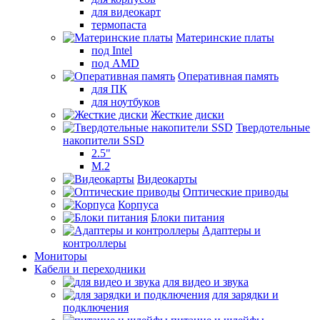
для видеокарт
термопаста
Материнские платы
под Intel
под AMD
Оперативная память
для ПК
для ноутбуков
Жесткие диски
Твердотельные
накопители SSD
2.5"
M.2
Видеокарты
Оптические приводы
Корпуса
Блоки питания
Адаптеры и
контроллеры
Мониторы
Кабели и переходники
для видео и звука
для зарядки и
подключения