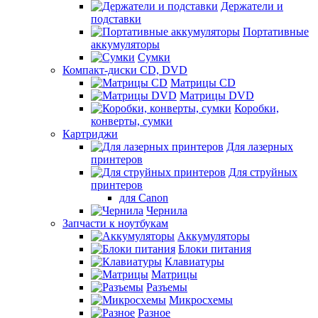
Держатели и
подставки
Портативные
аккумуляторы
Сумки
Компакт-диски CD, DVD
Матрицы CD
Матрицы DVD
Коробки,
конверты, сумки
Картриджи
Для лазерных
принтеров
Для струйных
принтеров
для Canon
Чернила
Запчасти к ноутбукам
Аккумуляторы
Блоки питания
Клавиатуры
Матрицы
Разъемы
Микросхемы
Разное