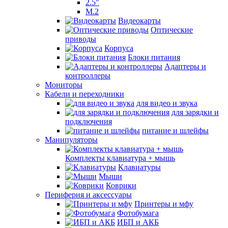
2.5"
M.2
Видеокарты
Оптические
приводы
Корпуса
Блоки питания
Адаптеры и
контроллеры
Мониторы
Кабели и переходники
для видео и звука
для зарядки и
подключения
питание и шлейфы
Манипуляторы
Комплекты клавиатура + мышь
Клавиатуры
Мыши
Коврики
Периферия и аксессуары
Принтеры и мфу
Фотобумага
ИБП и АКБ