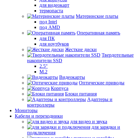
для видеокарт
термопаста
Материнские платы
под Intel
под AMD
Оперативная память
для ПК
для ноутбуков
Жесткие диски
Твердотельные
накопители SSD
2.5"
M.2
Видеокарты
Оптические приводы
Корпуса
Блоки питания
Адаптеры и
контроллеры
Мониторы
Кабели и переходники
для видео и звука
для зарядки и
подключения