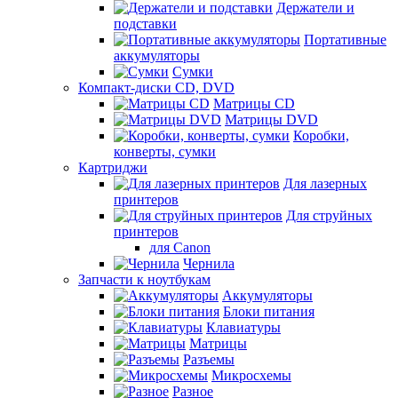
Держатели и
подставки
Портативные
аккумуляторы
Сумки
Компакт-диски CD, DVD
Матрицы CD
Матрицы DVD
Коробки,
конверты, сумки
Картриджи
Для лазерных
принтеров
Для струйных
принтеров
для Canon
Чернила
Запчасти к ноутбукам
Аккумуляторы
Блоки питания
Клавиатуры
Матрицы
Разъемы
Микросхемы
Разное