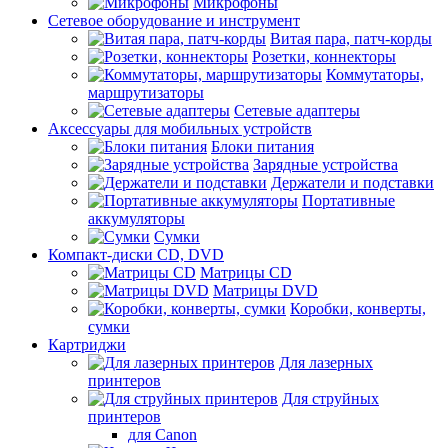
Микрофоны
Сетевое оборудование и инструмент
Витая пара, патч-корды
Розетки, коннекторы
Коммутаторы,
маршрутизаторы
Сетевые адаптеры
Аксессуары для мобильных устройств
Блоки питания
Зарядные устройства
Держатели и подставки
Портативные
аккумуляторы
Сумки
Компакт-диски CD, DVD
Матрицы CD
Матрицы DVD
Коробки, конверты,
сумки
Картриджи
Для лазерных
принтеров
Для струйных
принтеров
для Canon