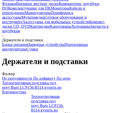
Флэшки
Внешние жесткие диски
Компьютеры, ноутбуки,
ПО
Комплектующие для ПК
Мониторы
Кабели и
переходники
Манипуляторы
Периферия и
аксессуары
Мультимедиа
Сетевое оборудование и
инструмент
Аксессуары для мобильных устройств
Компакт-
диски CD, DVD
Картриджи
Канцтовары
Хозтовары
Запчасти к
ноутбукам
-
Держатели и подставки
Блоки питания
Зарядные устройства
Портативные
аккумуляторы
Сумки
Держатели и подставки
Фильтр
По популярности
По алфавиту
По цене
Теплоотводящая подставка под
ноут Buro LCP156-B114 купить во
Владивостоке
Теплоотводящая
подставка под
ноут Buro LCP156-
B114 купить во