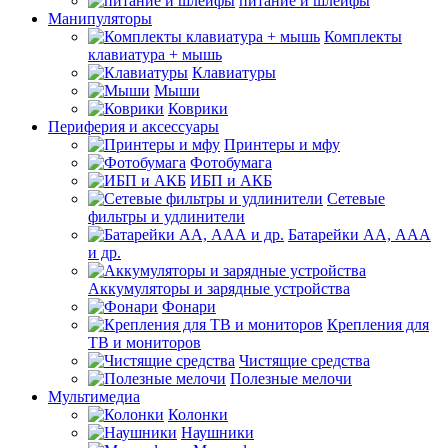
питание и шлейфы
Манипуляторы
Комплекты
клавиатура + мышь
Клавиатуры
Мыши
Коврики
Периферия и аксессуары
Принтеры и мфу
Фотобумага
ИБП и АКБ
Сетевые
фильтры и удлинители
Батарейки АА, ААА
и др.
Аккумуляторы и зарядные устройства
Фонари
Крепления для
ТВ и мониторов
Чистящие средства
Полезные мелочи
Мультимедиа
Колонки
Наушники