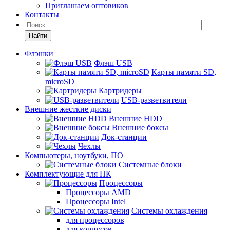
Приглашаем оптовиков
Контакты
Найти
Флэшки
Флэш USB
Карты памяти SD,
microSD
Картридеры
USB-разветвители
Внешние жесткие диски
Внешние HDD
Внешние боксы
Док-станции
Чехлы
Компьютеры, ноутбуки, ПО
Системные блоки
Комплектующие для ПК
Процессоры
Процессоры AMD
Процессоры Intel
Системы охлаждения
для процессоров
для корпусов