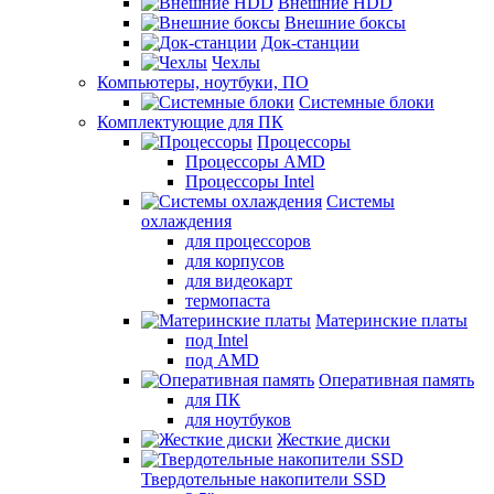
Внешние HDD
Внешние боксы
Док-станции
Чехлы
Компьютеры, ноутбуки, ПО
Системные блоки
Комплектующие для ПК
Процессоры
Процессоры AMD
Процессоры Intel
Системы
охлаждения
для процессоров
для корпусов
для видеокарт
термопаста
Материнские платы
под Intel
под AMD
Оперативная память
для ПК
для ноутбуков
Жесткие диски
Твердотельные накопители SSD