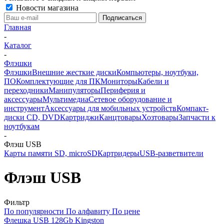
Новости магазина
Главная
-
Каталог
-
Флэшки
Флэшки
Внешние жесткие диски
Компьютеры, ноутбуки,
ПО
Комплектующие для ПК
Мониторы
Кабели и
переходники
Манипуляторы
Периферия и
аксессуары
Мультимедиа
Сетевое оборудование и
инструмент
Аксессуары для мобильных устройств
Компакт-
диски CD, DVD
Картриджи
Канцтовары
Хозтовары
Запчасти к
ноутбукам
-
Флэш USB
Карты памяти SD, microSD
Картридеры
USB-разветвители
Флэш USB
Фильтр
По популярности
По алфавиту
По цене
Флешка USB 128Gb Kingston