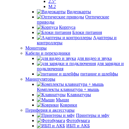
2.5"
M.2
Видеокарты
Оптические
приводы
Корпуса
Блоки питания
Адаптеры и
контроллеры
Мониторы
Кабели и переходники
для видео и звука
для зарядки и
подключения
питание и шлейфы
Манипуляторы
Комплекты клавиатура + мышь
Клавиатуры
Мыши
Коврики
Периферия и аксессуары
Принтеры и мфу
Фотобумага
ИБП и АКБ