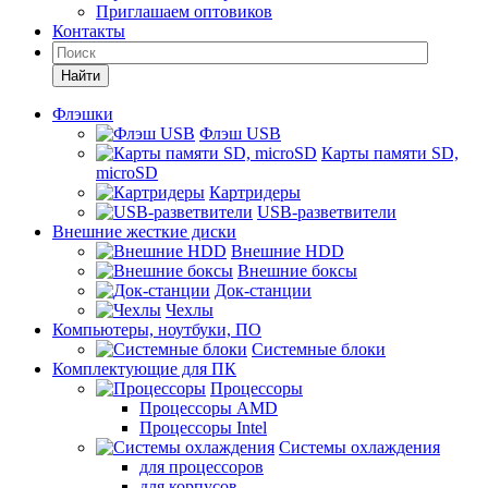
Приглашаем оптовиков
Контакты
Найти
Флэшки
Флэш USB
Карты памяти SD,
microSD
Картридеры
USB-разветвители
Внешние жесткие диски
Внешние HDD
Внешние боксы
Док-станции
Чехлы
Компьютеры, ноутбуки, ПО
Системные блоки
Комплектующие для ПК
Процессоры
Процессоры AMD
Процессоры Intel
Системы охлаждения
для процессоров
для корпусов