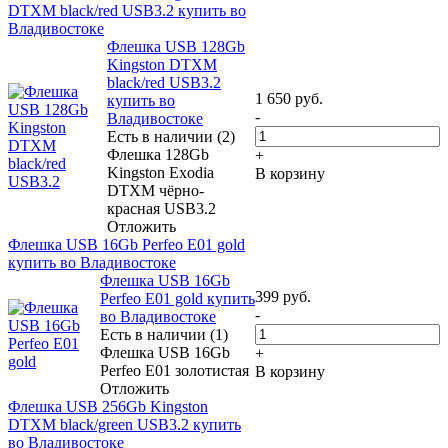
DTXM black/red USB3.2 купить во
Владивостоке
Флешка USB 128Gb
Kingston DTXM
black/red USB3.2
1 650
руб.
купить во
-
Владивостоке
Есть в наличии (2)
Флешка 128Gb
+
Kingston Exodia
В корзину
DTXM чёрно-
красная USB3.2
Отложить
Флешка USB 16Gb Perfeo E01 gold
купить во Владивостоке
Флешка USB 16Gb
399
руб.
Perfeo E01 gold купить
-
во Владивостоке
Есть в наличии (1)
Флешка USB 16Gb
+
Perfeo E01 золотистая
В корзину
Отложить
Флешка USB 256Gb Kingston
DTXM black/green USB3.2 купить
во Владивостоке