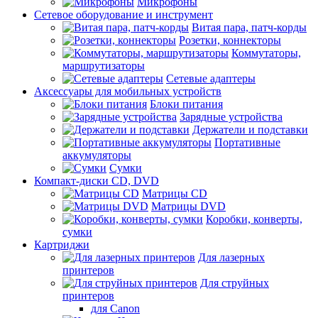
Микрофоны
Сетевое оборудование и инструмент
Витая пара, патч-корды
Розетки, коннекторы
Коммутаторы,
маршрутизаторы
Сетевые адаптеры
Аксессуары для мобильных устройств
Блоки питания
Зарядные устройства
Держатели и подставки
Портативные
аккумуляторы
Сумки
Компакт-диски CD, DVD
Матрицы CD
Матрицы DVD
Коробки, конверты,
сумки
Картриджи
Для лазерных
принтеров
Для струйных
принтеров
для Canon