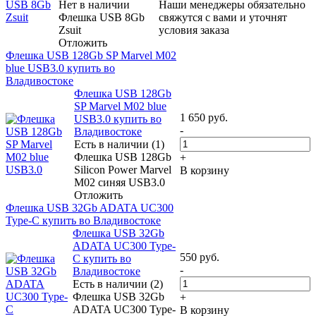
Нет в наличии
Наши менеджеры обязательно
Флешка USB 8Gb
свяжутся с вами и уточнят
Zsuit
условия заказа
Отложить
Флешка USB 128Gb SP Marvel M02
blue USB3.0 купить во
Владивостоке
Флешка USB 128Gb
SP Marvel M02 blue
1 650
руб.
USB3.0 купить во
-
Владивостоке
Есть в наличии (1)
Флешка USB 128Gb
+
Silicon Power Marvel
В корзину
M02 синяя USB3.0
Отложить
Флешка USB 32Gb ADATA UC300
Type-C купить во Владивостоке
Флешка USB 32Gb
ADATA UC300 Type-
550
руб.
C купить во
-
Владивостоке
Есть в наличии (2)
Флешка USB 32Gb
+
ADATA UC300 Type-
В корзину