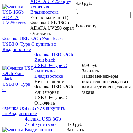
ADATA UV250 grey
420
руб.
купить во
-
Владивостоке
Есть в наличии (1)
+
Флешка USB 16Gb
В корзину
ADATA UV250 серая
Отложить
Флешка USB 32Gb Zsuit black
USB3.0+Type-C купить во
Владивостоке
Флешка USB 32Gb
Zsuit black
USB3.0+Type-C
699
руб.
купить во
Заказать
Владивостоке
Наши менеджеры
Нет в наличии
обязательно свяжутся с
Флешка USB 32Gb
вами и уточнят условия
Zsuit черная
заказа
USB3.0+Type-C
Отложить
Флешка USB 8Gb Zsuit купить
во Владивостоке
Флешка USB 8Gb
Zsuit купить во
370
руб.
Владивостоке
Заказать