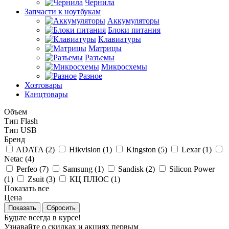
Чернила
Запчасти к ноутбукам
Аккумуляторы
Блоки питания
Клавиатуры
Матрицы
Разъемы
Микросхемы
Разное
Хозтовары
Канцтовары
Объем
Тип Flash
Тип USB
Бренд
ADATA (
2
)
Hikvision (
1
)
Kingston (
5
)
Lexar (
1
)
Netac (
4
)
Perfeo (
7
)
Samsung (
1
)
Sandisk (
2
)
Silicon Power
(
1
)
Zsuit (
3
)
КЦ ПЛЮС (
1
)
Показать все
Цена
Сбросить
Будьте всегда в курсе!
Узнавайте о скидках и акциях первым