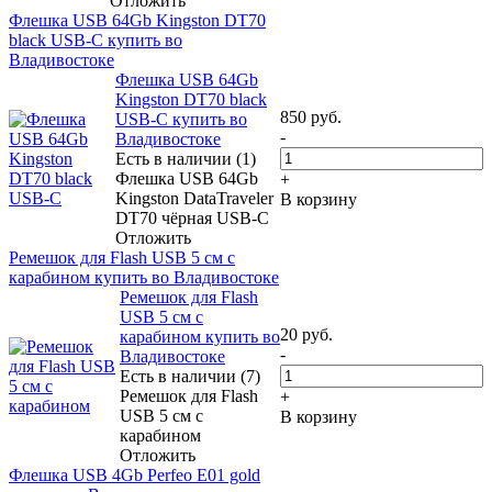
Отложить
Флешка USB 64Gb Kingston DT70
black USB-C купить во
Владивостоке
Флешка USB 64Gb
Kingston DT70 black
850
руб.
USB-C купить во
-
Владивостоке
Есть в наличии (1)
Флешка USB 64Gb
+
Kingston DataTraveler
В корзину
DT70 чёрная USB-C
Отложить
Ремешок для Flash USB 5 см с
карабином купить во Владивостоке
Ремешок для Flash
USB 5 см с
20
руб.
карабином купить во
-
Владивостоке
Есть в наличии (7)
Ремешок для Flash
+
USB 5 см с
В корзину
карабином
Отложить
Флешка USB 4Gb Perfeo E01 gold