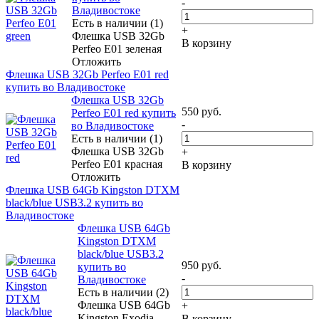
-
Владивостоке
Есть в наличии (1)
+
Флешка USB 32Gb
В корзину
Perfeo E01 зеленая
Отложить
Флешка USB 32Gb Perfeo E01 red
купить во Владивостоке
Флешка USB 32Gb
550
руб.
Perfeo E01 red купить
-
во Владивостоке
Есть в наличии (1)
Флешка USB 32Gb
+
Perfeo E01 красная
В корзину
Отложить
Флешка USB 64Gb Kingston DTXM
black/blue USB3.2 купить во
Владивостоке
Флешка USB 64Gb
Kingston DTXM
black/blue USB3.2
950
руб.
купить во
-
Владивостоке
Есть в наличии (2)
Флешка USB 64Gb
+
Kingston Exodia
В корзину