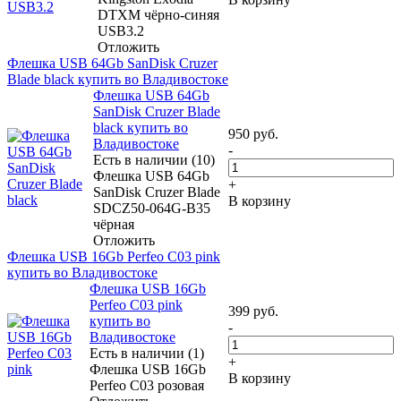
DTXM чёрно-синяя
USB3.2
Отложить
Флешка USB 64Gb SanDisk Cruzer
Blade black купить во Владивостоке
Флешка USB 64Gb
SanDisk Cruzer Blade
black купить во
950
руб.
Владивостоке
-
Есть в наличии (10)
Флешка USB 64Gb
+
SanDisk Cruzer Blade
В корзину
SDCZ50-064G-B35
чёрная
Отложить
Флешка USB 16Gb Perfeo C03 pink
купить во Владивостоке
Флешка USB 16Gb
Perfeo C03 pink
399
руб.
купить во
-
Владивостоке
Есть в наличии (1)
+
Флешка USB 16Gb
В корзину
Perfeo C03 розовая