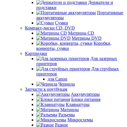
Держатели и
подставки
Портативные
аккумуляторы
Сумки
Компакт-диски CD, DVD
Матрицы CD
Матрицы DVD
Коробки,
конверты, сумки
Картриджи
Для лазерных
принтеров
Для струйных
принтеров
для Canon
Чернила
Запчасти к ноутбукам
Аккумуляторы
Блоки питания
Клавиатуры
Матрицы
Разъемы
Микросхемы
Разное