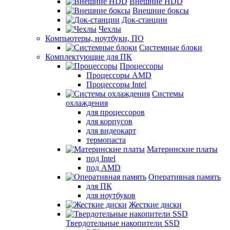
Внешние HDD
Внешние боксы
Док-станции
Чехлы
Компьютеры, ноутбуки, ПО
Системные блоки
Комплектующие для ПК
Процессоры
Процессоры AMD
Процессоры Intel
Системы
охлаждения
для процессоров
для корпусов
для видеокарт
термопаста
Материнские платы
под Intel
под AMD
Оперативная память
для ПК
для ноутбуков
Жесткие диски
Твердотельные накопители SSD