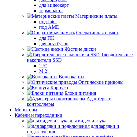
для видеокарт
термопаста
Материнские платы
под Intel
под AMD
Оперативная память
для ПК
для ноутбуков
Жесткие диски
Твердотельные
накопители SSD
2.5"
M.2
Видеокарты
Оптические приводы
Корпуса
Блоки питания
Адаптеры и
контроллеры
Мониторы
Кабели и переходники
для видео и звука
для зарядки и
подключения