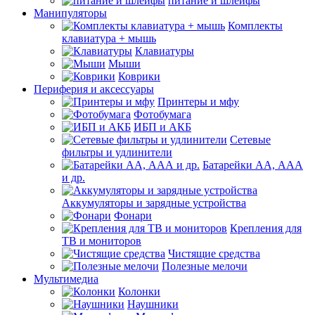
питание и шлейфы
Манипуляторы
Комплекты
клавиатура + мышь
Клавиатуры
Мыши
Коврики
Периферия и аксессуары
Принтеры и мфу
Фотобумага
ИБП и АКБ
Сетевые
фильтры и удлинители
Батарейки АА, ААА
и др.
Аккумуляторы и зарядные устройства
Фонари
Крепления для
ТВ и мониторов
Чистящие средства
Полезные мелочи
Мультимедиа
Колонки
Наушники