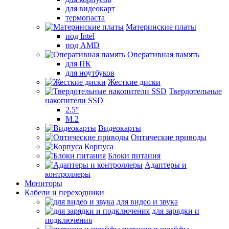
для видеокарт
термопаста
Материнские платы
под Intel
под AMD
Оперативная память
для ПК
для ноутбуков
Жесткие диски
Твердотельные
накопители SSD
2.5"
M.2
Видеокарты
Оптические приводы
Корпуса
Блоки питания
Адаптеры и
контроллеры
Мониторы
Кабели и переходники
для видео и звука
для зарядки и
подключения