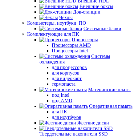
Внешние HDD
Внешние боксы
Док-станции
Чехлы
Компьютеры, ноутбуки, ПО
Системные блоки
Комплектующие для ПК
Процессоры
Процессоры AMD
Процессоры Intel
Системы
охлаждения
для процессоров
для корпусов
для видеокарт
термопаста
Материнские платы
под Intel
под AMD
Оперативная память
для ПК
для ноутбуков
Жесткие диски
Твердотельные накопители SSD