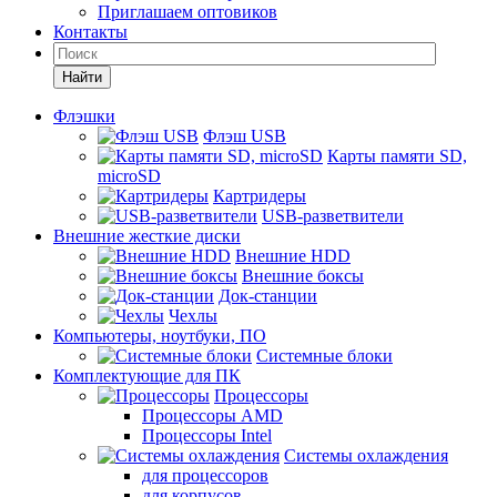
Приглашаем оптовиков
Контакты
Найти
Флэшки
Флэш USB
Карты памяти SD,
microSD
Картридеры
USB-разветвители
Внешние жесткие диски
Внешние HDD
Внешние боксы
Док-станции
Чехлы
Компьютеры, ноутбуки, ПО
Системные блоки
Комплектующие для ПК
Процессоры
Процессоры AMD
Процессоры Intel
Системы охлаждения
для процессоров
для корпусов