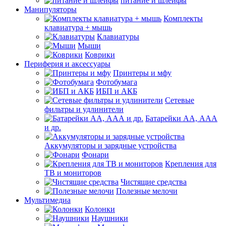
питание и шлейфы
Манипуляторы
Комплекты
клавиатура + мышь
Клавиатуры
Мыши
Коврики
Периферия и аксессуары
Принтеры и мфу
Фотобумага
ИБП и АКБ
Сетевые
фильтры и удлинители
Батарейки АА, ААА
и др.
Аккумуляторы и зарядные устройства
Фонари
Крепления для
ТВ и мониторов
Чистящие средства
Полезные мелочи
Мультимедиа
Колонки
Наушники