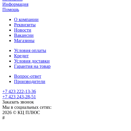
Информация
Помощь
О компании
Реквизиты
Новости
Вакансии
Магазины
Условия оплаты
Кредит
Условия доставки
Гарантия на товар
Вопрос-ответ
Производители
+7 423 222-13-36
+7 423 243-28-51
Заказать звонок
Мы в социальных сетях:
2026 © КЦ ПЛЮС
sexvediose
troll
hindiporno
kutta
bangalore
kiasa
bhabhi
america
kowalski
remonster
bf
bulu
nepali
#
سكس
سالب
pornostorage.net
nadimar
coxhamster.mobi
ladki
sex
hentai
ki
ammayi
page
hentai
film
pichr
movie
فلام
متناك
teacher
browntubeporn.com
indian
bf
videos
allhentai.net
gaand
cowporn.info
tubebox.info
hentai-
bf
erofreeporn.net
japaneseporntrends.com
aflamsexaraby.com
gekso.org