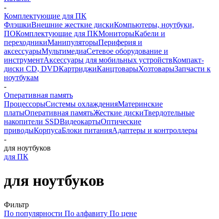
-
Комплектующие для ПК
Флэшки
Внешние жесткие диски
Компьютеры, ноутбуки,
ПО
Комплектующие для ПК
Мониторы
Кабели и
переходники
Манипуляторы
Периферия и
аксессуары
Мультимедиа
Сетевое оборудование и
инструмент
Аксессуары для мобильных устройств
Компакт-
диски CD, DVD
Картриджи
Канцтовары
Хозтовары
Запчасти к
ноутбукам
-
Оперативная память
Процессоры
Системы охлаждения
Материнские
платы
Оперативная память
Жесткие диски
Твердотельные
накопители SSD
Видеокарты
Оптические
приводы
Корпуса
Блоки питания
Адаптеры и контроллеры
-
для ноутбуков
для ПК
для ноутбуков
Фильтр
По популярности
По алфавиту
По цене