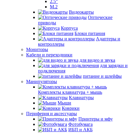
2.5"
M.2
Видеокарты
Оптические
приводы
Корпуса
Блоки питания
Адаптеры и
контроллеры
Мониторы
Кабели и переходники
для видео и звука
для зарядки и
подключения
питание и шлейфы
Манипуляторы
Комплекты клавиатура + мышь
Клавиатуры
Мыши
Коврики
Периферия и аксессуары
Принтеры и мфу
Фотобумага
ИБП и АКБ