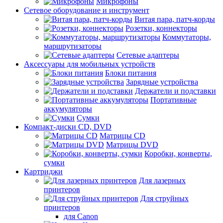
Микрофоны
Сетевое оборудование и инструмент
Витая пара, патч-корды
Розетки, коннекторы
Коммутаторы,
маршрутизаторы
Сетевые адаптеры
Аксессуары для мобильных устройств
Блоки питания
Зарядные устройства
Держатели и подставки
Портативные
аккумуляторы
Сумки
Компакт-диски CD, DVD
Матрицы CD
Матрицы DVD
Коробки, конверты,
сумки
Картриджи
Для лазерных
принтеров
Для струйных
принтеров
для Canon