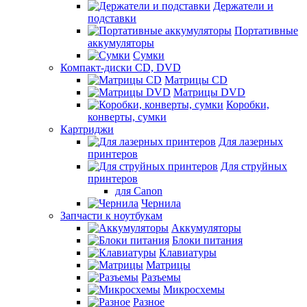
Держатели и
подставки
Портативные
аккумуляторы
Сумки
Компакт-диски CD, DVD
Матрицы CD
Матрицы DVD
Коробки,
конверты, сумки
Картриджи
Для лазерных
принтеров
Для струйных
принтеров
для Canon
Чернила
Запчасти к ноутбукам
Аккумуляторы
Блоки питания
Клавиатуры
Матрицы
Разъемы
Микросхемы
Разное