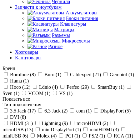
Чернила
Запчасти к ноутбукам
Аккумуляторы
Блоки питания
Клавиатуры
Матрицы
Разъемы
Микросхемы
Разное
Хозтовары
Канцтовары
Бренд
Borofone (
8
)
Buro (
1
)
Cablexpert (
21
)
Gembird (
1
)
Hama (
1
)
Hoco (
12
)
Ldnio (
4
)
Perfeo (
29
)
SmartBuy (
1
)
Sven (
1
)
VCOM (
1
)
VS (
1
)
Показать все
Тип подключения
3,5 Jack (
17
)
6,3 Jack (
2
)
com (
1
)
DisplayPort (
5
)
DVI (
8
)
HDMI (
31
)
Lightning (
9
)
microHDMI (
2
)
microUSB (
13
)
miniDisplayPort (
1
)
miniHDMI (
3
)
miniUSB (
6
)
Molex (
4
)
PCI (
1
)
PS/2 (
1
)
RCA (
11
)