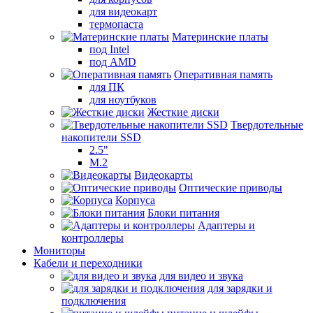
для видеокарт
термопаста
Материнские платы
под Intel
под AMD
Оперативная память
для ПК
для ноутбуков
Жесткие диски
Твердотельные
накопители SSD
2.5"
M.2
Видеокарты
Оптические приводы
Корпуса
Блоки питания
Адаптеры и
контроллеры
Мониторы
Кабели и переходники
для видео и звука
для зарядки и
подключения