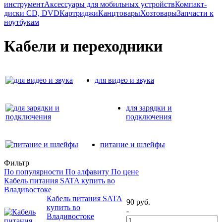
инструмент
Аксессуары для мобильных устройств
Компакт-
диски CD, DVD
Картриджи
Канцтовары
Хозтовары
Запчасти к
ноутбукам
Кабели и переходники
для видео и звука
для зарядки и
подключения
питание и шлейфы
Фильтр
По популярности
По алфавиту
По цене
Кабель питания SATA купить во
Владивостоке
Кабель питания SATA
90
руб.
купить во
-
Владивостоке