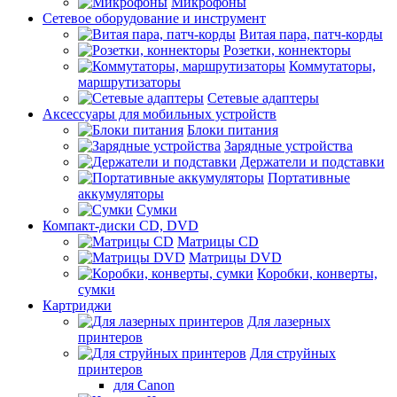
Микрофоны
Сетевое оборудование и инструмент
Витая пара, патч-корды
Розетки, коннекторы
Коммутаторы,
маршрутизаторы
Сетевые адаптеры
Аксессуары для мобильных устройств
Блоки питания
Зарядные устройства
Держатели и подставки
Портативные
аккумуляторы
Сумки
Компакт-диски CD, DVD
Матрицы CD
Матрицы DVD
Коробки, конверты,
сумки
Картриджи
Для лазерных
принтеров
Для струйных
принтеров
для Canon