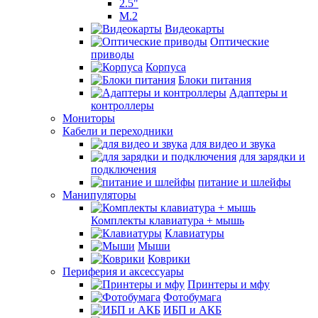
2.5"
M.2
Видеокарты
Оптические
приводы
Корпуса
Блоки питания
Адаптеры и
контроллеры
Мониторы
Кабели и переходники
для видео и звука
для зарядки и
подключения
питание и шлейфы
Манипуляторы
Комплекты клавиатура + мышь
Клавиатуры
Мыши
Коврики
Периферия и аксессуары
Принтеры и мфу
Фотобумага
ИБП и АКБ