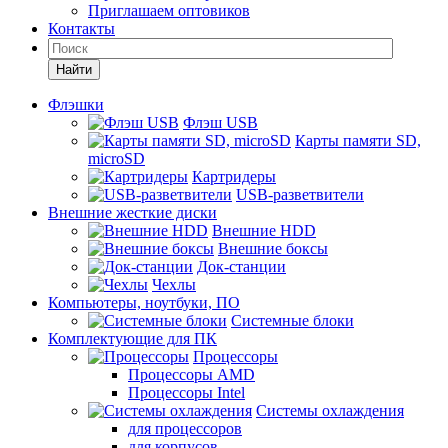
Приглашаем оптовиков
Контакты
Найти
Флэшки
Флэш USB
Карты памяти SD,
microSD
Картридеры
USB-разветвители
Внешние жесткие диски
Внешние HDD
Внешние боксы
Док-станции
Чехлы
Компьютеры, ноутбуки, ПО
Системные блоки
Комплектующие для ПК
Процессоры
Процессоры AMD
Процессоры Intel
Системы охлаждения
для процессоров
для корпусов