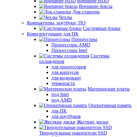
Внешние HDD
Внешние боксы
Док-станции
Чехлы
Компьютеры, ноутбуки, ПО
Системные блоки
Комплектующие для ПК
Процессоры
Процессоры AMD
Процессоры Intel
Системы
охлаждения
для процессоров
для корпусов
для видеокарт
термопаста
Материнские платы
под Intel
под AMD
Оперативная память
для ПК
для ноутбуков
Жесткие диски
Твердотельные накопители SSD