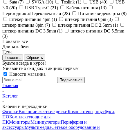
Sata (
7
)
SVGA (
10
)
Toslink (
1
)
USB (
40
)
USB
3.0 (
20
)
USB Type-C (
21
)
Кабель питания (
13
)
Переходники/Переключатели (
28
)
Питание видеокарты (
8
)
штекер питания 4pin (
1
)
штекер питания 6pin (
3
)
штекер питания 8pin (
7
)
штекер питания DC 2.5mm (
1
)
штекер питания DC 3.5mm (
1
)
штекер питания DC 5.5mm
(
3
)
Показать все
Длина кабеля
Цена
Сбросить
Будьте всегда в курсе!
Узнавайте о скидках и акциях первым
Новости магазина
Главная
-
Каталог
-
Кабели и переходники
Флэшки
Внешние жесткие диски
Компьютеры, ноутбуки,
ПО
Комплектующие для
ПК
Мониторы
Манипуляторы
Периферия и
аксессуары
Мультимедиа
Сетевое оборудование и