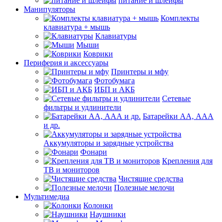
питание и шлейфы
Манипуляторы
Комплекты
клавиатура + мышь
Клавиатуры
Мыши
Коврики
Периферия и аксессуары
Принтеры и мфу
Фотобумага
ИБП и АКБ
Сетевые
фильтры и удлинители
Батарейки АА, ААА
и др.
Аккумуляторы и зарядные устройства
Фонари
Крепления для
ТВ и мониторов
Чистящие средства
Полезные мелочи
Мультимедиа
Колонки
Наушники