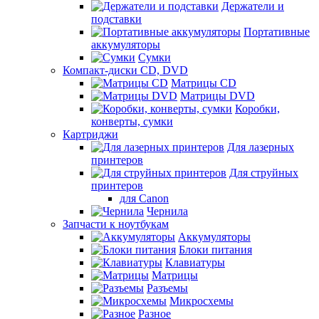
Держатели и
подставки
Портативные
аккумуляторы
Сумки
Компакт-диски CD, DVD
Матрицы CD
Матрицы DVD
Коробки,
конверты, сумки
Картриджи
Для лазерных
принтеров
Для струйных
принтеров
для Canon
Чернила
Запчасти к ноутбукам
Аккумуляторы
Блоки питания
Клавиатуры
Матрицы
Разъемы
Микросхемы
Разное