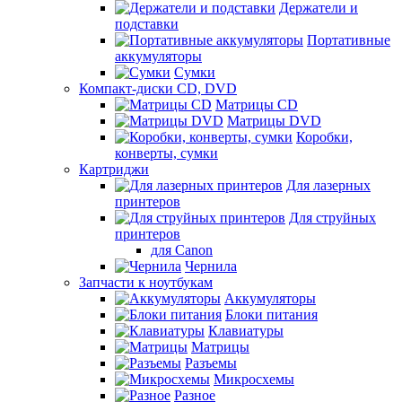
Держатели и
подставки
Портативные
аккумуляторы
Сумки
Компакт-диски CD, DVD
Матрицы CD
Матрицы DVD
Коробки,
конверты, сумки
Картриджи
Для лазерных
принтеров
Для струйных
принтеров
для Canon
Чернила
Запчасти к ноутбукам
Аккумуляторы
Блоки питания
Клавиатуры
Матрицы
Разъемы
Микросхемы
Разное