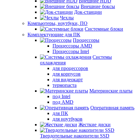
Внешние HDD
Внешние боксы
Док-станции
Чехлы
Компьютеры, ноутбуки, ПО
Системные блоки
Комплектующие для ПК
Процессоры
Процессоры AMD
Процессоры Intel
Системы
охлаждения
для процессоров
для корпусов
для видеокарт
термопаста
Материнские платы
под Intel
под AMD
Оперативная память
для ПК
для ноутбуков
Жесткие диски
Твердотельные накопители SSD