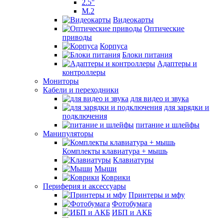
2.5"
M.2
Видеокарты
Оптические
приводы
Корпуса
Блоки питания
Адаптеры и
контроллеры
Мониторы
Кабели и переходники
для видео и звука
для зарядки и
подключения
питание и шлейфы
Манипуляторы
Комплекты клавиатура + мышь
Клавиатуры
Мыши
Коврики
Периферия и аксессуары
Принтеры и мфу
Фотобумага
ИБП и АКБ