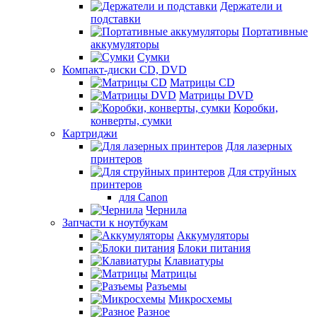
Держатели и
подставки
Портативные
аккумуляторы
Сумки
Компакт-диски CD, DVD
Матрицы CD
Матрицы DVD
Коробки,
конверты, сумки
Картриджи
Для лазерных
принтеров
Для струйных
принтеров
для Canon
Чернила
Запчасти к ноутбукам
Аккумуляторы
Блоки питания
Клавиатуры
Матрицы
Разъемы
Микросхемы
Разное