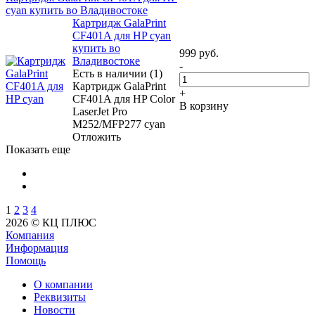
cyan купить во Владивостоке
Картридж GalaPrint
CF401A для HP cyan
купить во
999
руб.
Владивостоке
-
Есть в наличии (1)
Картридж GalaPrint
+
CF401A для HP Color
В корзину
LaserJet Pro
M252/MFP277 cyan
Отложить
Показать еще
1
2
3
4
2026 © КЦ ПЛЮС
Компания
Информация
Помощь
О компании
Реквизиты
Новости