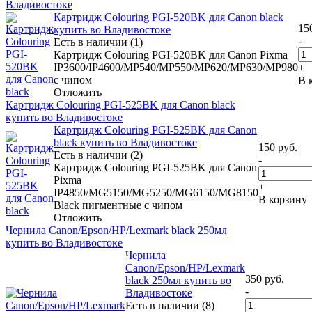
Владивостоке
Картридж Colouring PGI-520BK для Canon black
15
купить во Владивостоке
-
Есть в наличии (1)
Картридж Colouring PGI-520BK для Canon Pixma
IP3600/IP4600/MP540/MP550/MP620/MP630/MP980
+
с чипом
В 
Отложить
Картридж Colouring PGI-525BK для Canon black
купить во Владивостоке
Картридж Colouring PGI-525BK для Canon
black купить во Владивостоке
150
руб.
Есть в наличии (2)
-
Картридж Colouring PGI-525BK для Canon
Pixma
+
IP4850/MG5150/MG5250/MG6150/MG8150
В корзину
Black пигментные с чипом
Отложить
Чернила Canon/Epson/HP/Lexmark black 250мл
купить во Владивостоке
Чернила
Canon/Epson/HP/Lexmark
350
руб.
black 250мл купить во
-
Владивостоке
Есть в наличии (8)