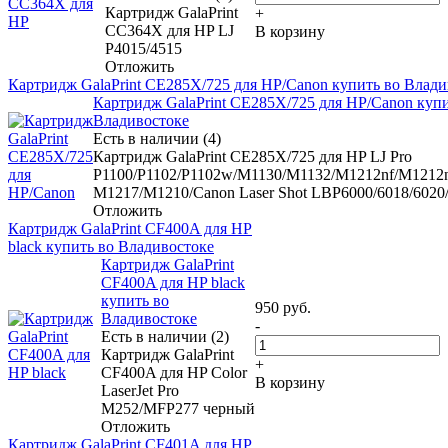
Картридж GalaPrint
+
CC364X для HP LJ
В корзину
P4015/4515
Отложить
Картридж GalaPrint CE285X/725 для HP/Canon купить во Влади
Картридж GalaPrint CE285X/725 для HP/Canon купи
Владивостоке
Есть в наличии (4)
Картридж GalaPrint CE285X/725 для HP LJ Pro
P1100/P1102/P1102w/M1130/M1132/M1212nf/M1212n
М1217/M1210/Canon Laser Shot LBP6000/6018/6020
Отложить
Картридж GalaPrint CF400A для HP
black купить во Владивостоке
Картридж GalaPrint
CF400A для HP black
купить во
950
руб.
Владивостоке
-
Есть в наличии (2)
Картридж GalaPrint
+
CF400A для HP Color
В корзину
LaserJet Pro
M252/MFP277 черный
Отложить
Картридж GalaPrint CF401A для HP