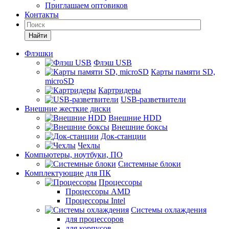
Приглашаем оптовиков
Контакты
Найти
Флэшки
Флэш USB
Карты памяти SD,
microSD
Картридеры
USB-разветвители
Внешние жесткие диски
Внешние HDD
Внешние боксы
Док-станции
Чехлы
Компьютеры, ноутбуки, ПО
Системные блоки
Комплектующие для ПК
Процессоры
Процессоры AMD
Процессоры Intel
Системы охлаждения
для процессоров
для корпусов