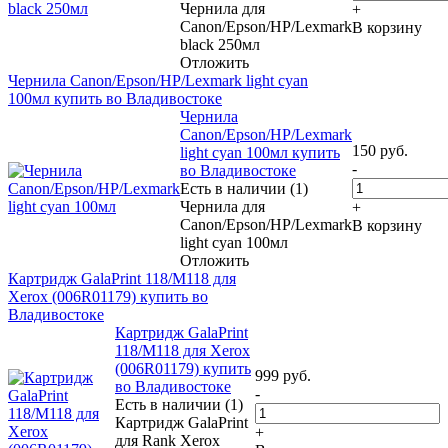
Чернила для
+
Canon/Epson/HP/Lexmark
В корзину
black 250мл
Отложить
Чернила Canon/Epson/HP/Lexmark light cyan
100мл купить во Владивостоке
Чернила
Canon/Epson/HP/Lexmark
150
руб.
light cyan 100мл купить
-
во Владивостоке
Есть в наличии (1)
Чернила для
+
Canon/Epson/HP/Lexmark
В корзину
light cyan 100мл
Отложить
Картридж GalaPrint 118/M118 для
Xerox (006R01179) купить во
Владивостоке
Картридж GalaPrint
118/M118 для Xerox
(006R01179) купить
999
руб.
во Владивостоке
-
Есть в наличии (1)
Картридж GalaPrint
+
для Rank Xerox