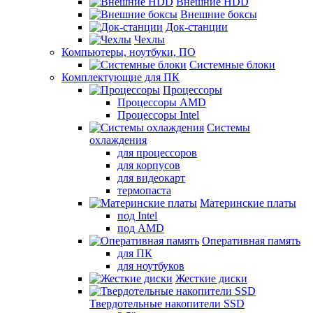
Внешние HDD
Внешние боксы
Док-станции
Чехлы
Компьютеры, ноутбуки, ПО
Системные блоки
Комплектующие для ПК
Процессоры
Процессоры AMD
Процессоры Intel
Системы
охлаждения
для процессоров
для корпусов
для видеокарт
термопаста
Материнские платы
под Intel
под AMD
Оперативная память
для ПК
для ноутбуков
Жесткие диски
Твердотельные накопители SSD