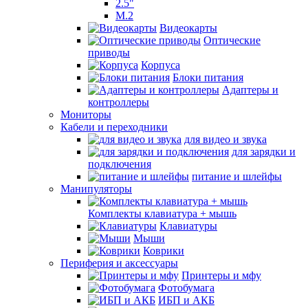
2.5"
M.2
Видеокарты
Оптические
приводы
Корпуса
Блоки питания
Адаптеры и
контроллеры
Мониторы
Кабели и переходники
для видео и звука
для зарядки и
подключения
питание и шлейфы
Манипуляторы
Комплекты клавиатура + мышь
Клавиатуры
Мыши
Коврики
Периферия и аксессуары
Принтеры и мфу
Фотобумага
ИБП и АКБ