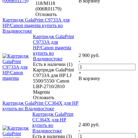
В корзину
118/M118
(006R01179)
Отложить
Картридж GalaPrint C9733A для
HP/Canon magenta купить во
Владивостоке
Картридж GalaPrint
C9733A для
HP/Canon magenta
купить во
2 900
руб.
Владивостоке
-
Есть в наличии (1)
Картридж GalaPrint
+
C9733A для HP LJ
В корзину
5500/5550/ Canon
LBP-2710/2810
Magenta
Отложить
Картридж GalaPrint CC364X для HP
купить во Владивостоке
Картридж GalaPrint
CC364X для HP
2 400
руб.
купить во
-
Владивостоке
Есть в наличии (3)