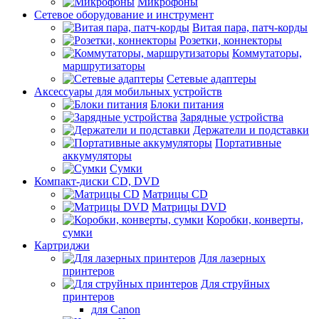
Микрофоны
Сетевое оборудование и инструмент
Витая пара, патч-корды
Розетки, коннекторы
Коммутаторы,
маршрутизаторы
Сетевые адаптеры
Аксессуары для мобильных устройств
Блоки питания
Зарядные устройства
Держатели и подставки
Портативные
аккумуляторы
Сумки
Компакт-диски CD, DVD
Матрицы CD
Матрицы DVD
Коробки, конверты,
сумки
Картриджи
Для лазерных
принтеров
Для струйных
принтеров
для Canon