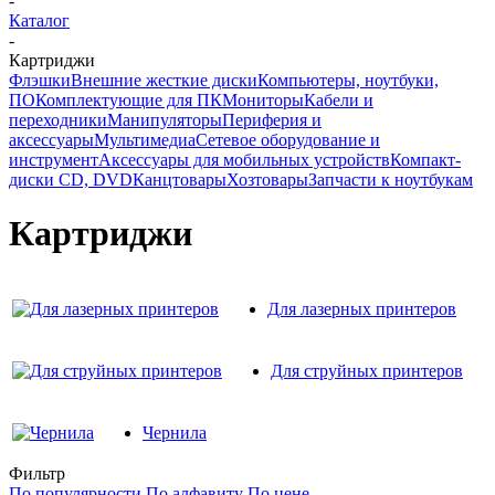
-
Каталог
-
Картриджи
Флэшки
Внешние жесткие диски
Компьютеры, ноутбуки,
ПО
Комплектующие для ПК
Мониторы
Кабели и
переходники
Манипуляторы
Периферия и
аксессуары
Мультимедиа
Сетевое оборудование и
инструмент
Аксессуары для мобильных устройств
Компакт-
диски CD, DVD
Канцтовары
Хозтовары
Запчасти к ноутбукам
Картриджи
Для лазерных принтеров
Для струйных принтеров
Чернила
Фильтр
По популярности
По алфавиту
По цене