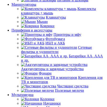
питание и шлейфы
Манипуляторы
Комплекты
клавиатура + мышь
Клавиатуры
Мыши
Коврики
Периферия и аксессуары
Принтеры и мфу
Фотобумага
ИБП и АКБ
Сетевые
фильтры и удлинители
Батарейки АА, ААА
и др.
Аккумуляторы и зарядные устройства
Фонари
Крепления для
ТВ и мониторов
Чистящие средства
Полезные мелочи
Мультимедиа
Колонки
Наушники