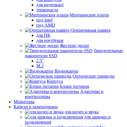
для видеокарт
термопаста
Материнские платы
под Intel
под AMD
Оперативная память
для ПК
для ноутбуков
Жесткие диски
Твердотельные
накопители SSD
2.5"
M.2
Видеокарты
Оптические приводы
Корпуса
Блоки питания
Адаптеры и
контроллеры
Мониторы
Кабели и переходники
для видео и звука
для зарядки и
подключения