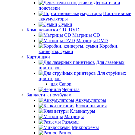
Держатели и
подставки
Портативные
аккумуляторы
Сумки
Компакт-диски CD, DVD
Матрицы CD
Матрицы DVD
Коробки,
конверты, сумки
Картриджи
Для лазерных
принтеров
Для струйных
принтеров
для Canon
Чернила
Запчасти к ноутбукам
Аккумуляторы
Блоки питания
Клавиатуры
Матрицы
Разъемы
Микросхемы
Разное