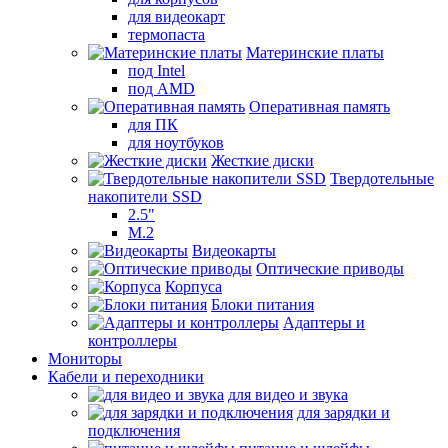
для видеокарт
термопаста
Материнские платы
под Intel
под AMD
Оперативная память
для ПК
для ноутбуков
Жесткие диски
Твердотельные
накопители SSD
2.5"
M.2
Видеокарты
Оптические приводы
Корпуса
Блоки питания
Адаптеры и
контроллеры
Мониторы
Кабели и переходники
для видео и звука
для зарядки и
подключения