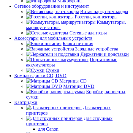
Микрофоны
Сетевое оборудование и инструмент
Витая пара, патч-корды
Розетки, коннекторы
Коммутаторы,
маршрутизаторы
Сетевые адаптеры
Аксессуары для мобильных устройств
Блоки питания
Зарядные устройства
Держатели и подставки
Портативные
аккумуляторы
Сумки
Компакт-диски CD, DVD
Матрицы CD
Матрицы DVD
Коробки, конверты,
сумки
Картриджи
Для лазерных
принтеров
Для струйных
принтеров
для Canon