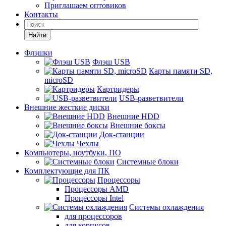
Приглашаем оптовиков
Контакты
Найти
Флэшки
Флэш USB
Карты памяти SD,
microSD
Картридеры
USB-разветвители
Внешние жесткие диски
Внешние HDD
Внешние боксы
Док-станции
Чехлы
Компьютеры, ноутбуки, ПО
Системные блоки
Комплектующие для ПК
Процессоры
Процессоры AMD
Процессоры Intel
Системы охлаждения
для процессоров
для корпусов