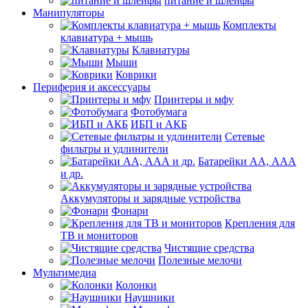
питание и шлейфы
Манипуляторы
Комплекты
клавиатура + мышь
Клавиатуры
Мыши
Коврики
Периферия и аксессуары
Принтеры и мфу
Фотобумага
ИБП и АКБ
Сетевые
фильтры и удлинители
Батарейки АА, ААА
и др.
Аккумуляторы и зарядные устройства
Фонари
Крепления для
ТВ и мониторов
Чистящие средства
Полезные мелочи
Мультимедиа
Колонки
Наушники