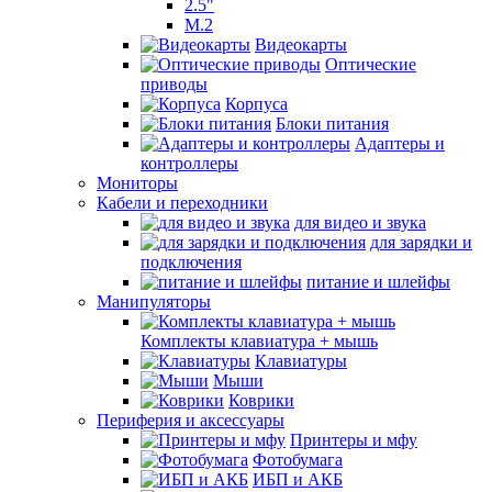
2.5"
M.2
Видеокарты
Оптические
приводы
Корпуса
Блоки питания
Адаптеры и
контроллеры
Мониторы
Кабели и переходники
для видео и звука
для зарядки и
подключения
питание и шлейфы
Манипуляторы
Комплекты клавиатура + мышь
Клавиатуры
Мыши
Коврики
Периферия и аксессуары
Принтеры и мфу
Фотобумага
ИБП и АКБ