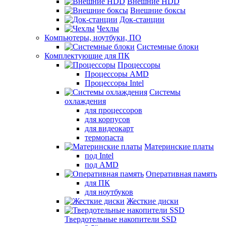
Внешние HDD
Внешние боксы
Док-станции
Чехлы
Компьютеры, ноутбуки, ПО
Системные блоки
Комплектующие для ПК
Процессоры
Процессоры AMD
Процессоры Intel
Системы
охлаждения
для процессоров
для корпусов
для видеокарт
термопаста
Материнские платы
под Intel
под AMD
Оперативная память
для ПК
для ноутбуков
Жесткие диски
Твердотельные накопители SSD