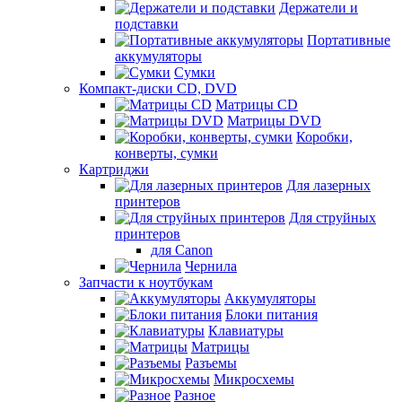
Держатели и
подставки
Портативные
аккумуляторы
Сумки
Компакт-диски CD, DVD
Матрицы CD
Матрицы DVD
Коробки,
конверты, сумки
Картриджи
Для лазерных
принтеров
Для струйных
принтеров
для Canon
Чернила
Запчасти к ноутбукам
Аккумуляторы
Блоки питания
Клавиатуры
Матрицы
Разъемы
Микросхемы
Разное