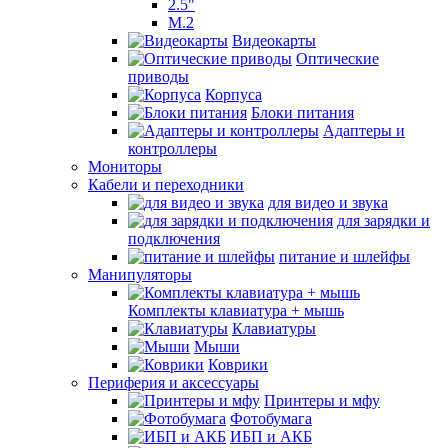
2.5"
M.2
Видеокарты
Оптические
приводы
Корпуса
Блоки питания
Адаптеры и
контроллеры
Мониторы
Кабели и переходники
для видео и звука
для зарядки и
подключения
питание и шлейфы
Манипуляторы
Комплекты клавиатура + мышь
Клавиатуры
Мыши
Коврики
Периферия и аксессуары
Принтеры и мфу
Фотобумага
ИБП и АКБ