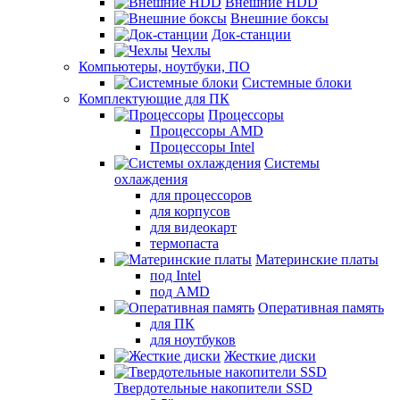
Внешние HDD
Внешние боксы
Док-станции
Чехлы
Компьютеры, ноутбуки, ПО
Системные блоки
Комплектующие для ПК
Процессоры
Процессоры AMD
Процессоры Intel
Системы
охлаждения
для процессоров
для корпусов
для видеокарт
термопаста
Материнские платы
под Intel
под AMD
Оперативная память
для ПК
для ноутбуков
Жесткие диски
Твердотельные накопители SSD