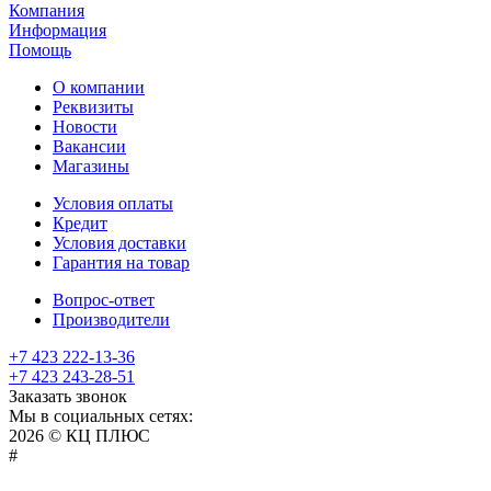
Компания
Информация
Помощь
О компании
Реквизиты
Новости
Вакансии
Магазины
Условия оплаты
Кредит
Условия доставки
Гарантия на товар
Вопрос-ответ
Производители
+7 423 222-13-36
+7 423 243-28-51
Заказать звонок
Мы в социальных сетях:
2026 © КЦ ПЛЮС
sexvediose
troll
hindiporno
kutta
bangalore
kiasa
bhabhi
america
kowalski
remonster
bf
bulu
nepali
#
سكس
سالب
pornostorage.net
nadimar
coxhamster.mobi
ladki
sex
hentai
ki
ammayi
page
hentai
film
pichr
movie
فلام
متناك