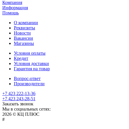
Компания
Информация
Помощь
О компании
Реквизиты
Новости
Вакансии
Магазины
Условия оплаты
Кредит
Условия доставки
Гарантия на товар
Вопрос-ответ
Производители
+7 423 222-13-36
+7 423 243-28-51
Заказать звонок
Мы в социальных сетях:
2026 © КЦ ПЛЮС
sexvediose
troll
hindiporno
kutta
bangalore
kiasa
bhabhi
america
kowalski
remonster
bf
bulu
nepali
#
سكس
سالب
pornostorage.net
nadimar
coxhamster.mobi
ladki
sex
hentai
ki
ammayi
page
hentai
film
pichr
movie
فلام
متناك