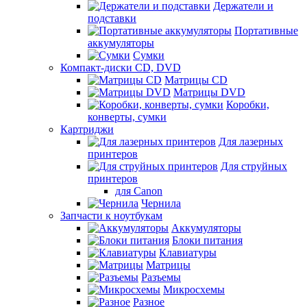
Держатели и
подставки
Портативные
аккумуляторы
Сумки
Компакт-диски CD, DVD
Матрицы CD
Матрицы DVD
Коробки,
конверты, сумки
Картриджи
Для лазерных
принтеров
Для струйных
принтеров
для Canon
Чернила
Запчасти к ноутбукам
Аккумуляторы
Блоки питания
Клавиатуры
Матрицы
Разъемы
Микросхемы
Разное