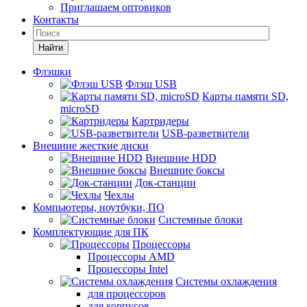
Приглашаем оптовиков
Контакты
Найти
Флэшки
Флэш USB
Карты памяти SD,
microSD
Картридеры
USB-разветвители
Внешние жесткие диски
Внешние HDD
Внешние боксы
Док-станции
Чехлы
Компьютеры, ноутбуки, ПО
Системные блоки
Комплектующие для ПК
Процессоры
Процессоры AMD
Процессоры Intel
Системы охлаждения
для процессоров
для корпусов