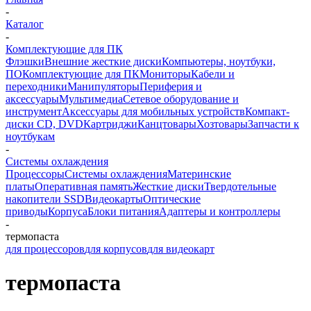
-
Каталог
-
Комплектующие для ПК
Флэшки
Внешние жесткие диски
Компьютеры, ноутбуки,
ПО
Комплектующие для ПК
Мониторы
Кабели и
переходники
Манипуляторы
Периферия и
аксессуары
Мультимедиа
Сетевое оборудование и
инструмент
Аксессуары для мобильных устройств
Компакт-
диски CD, DVD
Картриджи
Канцтовары
Хозтовары
Запчасти к
ноутбукам
-
Системы охлаждения
Процессоры
Системы охлаждения
Материнские
платы
Оперативная память
Жесткие диски
Твердотельные
накопители SSD
Видеокарты
Оптические
приводы
Корпуса
Блоки питания
Адаптеры и контроллеры
-
термопаста
для процессоров
для корпусов
для видеокарт
термопаста