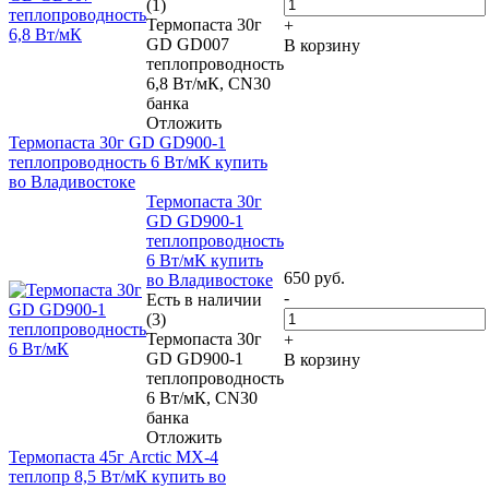
(1)
Термопаста 30г
+
GD GD007
В корзину
теплопроводность
6,8 Вт/мК, CN30
банка
Отложить
Термопаста 30г GD GD900-1
теплопроводность 6 Вт/мК купить
во Владивостоке
Термопаста 30г
GD GD900-1
теплопроводность
6 Вт/мК купить
650
руб.
во Владивостоке
-
Есть в наличии
(3)
Термопаста 30г
+
GD GD900-1
В корзину
теплопроводность
6 Вт/мК, CN30
банка
Отложить
Термопаста 45г Arctic MX-4
теплопр 8,5 Вт/мК купить во