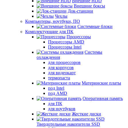
Внешние HDD
Внешние боксы
Док-станции
Чехлы
Компьютеры, ноутбуки, ПО
Системные блоки
Комплектующие для ПК
Процессоры
Процессоры AMD
Процессоры Intel
Системы
охлаждения
для процессоров
для корпусов
для видеокарт
термопаста
Материнские платы
под Intel
под AMD
Оперативная память
для ПК
для ноутбуков
Жесткие диски
Твердотельные накопители SSD