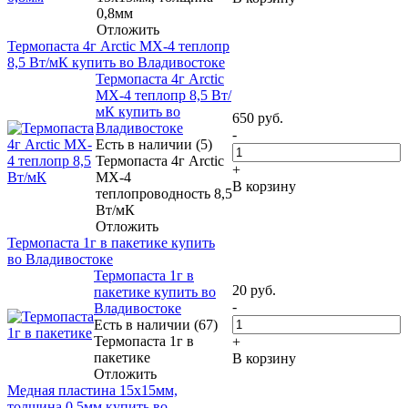
0,8мм
Отложить
Термопаста 4г Arctic MX-4 теплопр
8,5 Вт/мК купить во Владивостоке
Термопаста 4г Arctic
MX-4 теплопр 8,5 Вт/
мК купить во
650
руб.
Владивостоке
-
Есть в наличии (5)
Термопаста 4г Arctic
+
MX-4
В корзину
теплопроводность 8,5
Вт/мК
Отложить
Термопаста 1г в пакетике купить
во Владивостоке
Термопаста 1г в
20
руб.
пакетике купить во
-
Владивостоке
Есть в наличии (67)
Термопаста 1г в
+
пакетике
В корзину
Отложить
Медная пластина 15х15мм,
толщина 0,5мм купить во