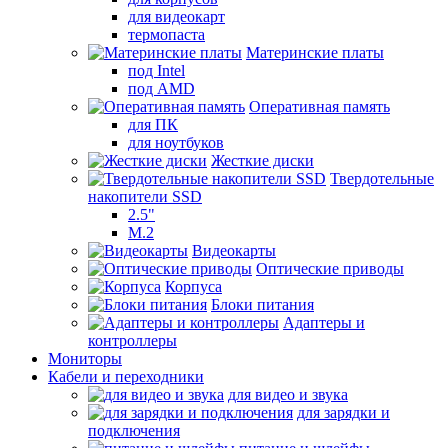
для видеокарт
термопаста
Материнские платы
под Intel
под AMD
Оперативная память
для ПК
для ноутбуков
Жесткие диски
Твердотельные
накопители SSD
2.5"
M.2
Видеокарты
Оптические приводы
Корпуса
Блоки питания
Адаптеры и
контроллеры
Мониторы
Кабели и переходники
для видео и звука
для зарядки и
подключения