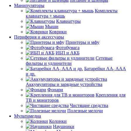
питание и шлейфы
Манипуляторы
Комплекты
клавиатура + мышь
Клавиатуры
Мыши
Коврики
Периферия и аксессуары
Принтеры и мфу
Фотобумага
ИБП и АКБ
Сетевые
фильтры и удлинители
Батарейки АА, ААА
и др.
Аккумуляторы и зарядные устройства
Фонари
Крепления для
ТВ и мониторов
Чистящие средства
Полезные мелочи
Мультимедиа
Колонки
Наушники