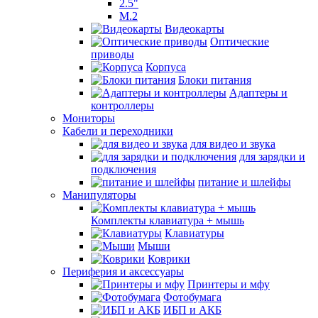
2.5"
M.2
Видеокарты
Оптические
приводы
Корпуса
Блоки питания
Адаптеры и
контроллеры
Мониторы
Кабели и переходники
для видео и звука
для зарядки и
подключения
питание и шлейфы
Манипуляторы
Комплекты клавиатура + мышь
Клавиатуры
Мыши
Коврики
Периферия и аксессуары
Принтеры и мфу
Фотобумага
ИБП и АКБ