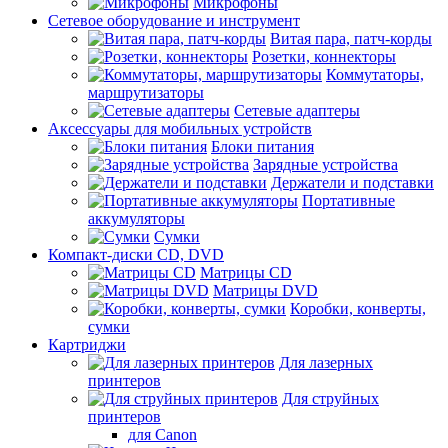
Микрофоны
Сетевое оборудование и инструмент
Витая пара, патч-корды
Розетки, коннекторы
Коммутаторы,
маршрутизаторы
Сетевые адаптеры
Аксессуары для мобильных устройств
Блоки питания
Зарядные устройства
Держатели и подставки
Портативные
аккумуляторы
Сумки
Компакт-диски CD, DVD
Матрицы CD
Матрицы DVD
Коробки, конверты,
сумки
Картриджи
Для лазерных
принтеров
Для струйных
принтеров
для Canon