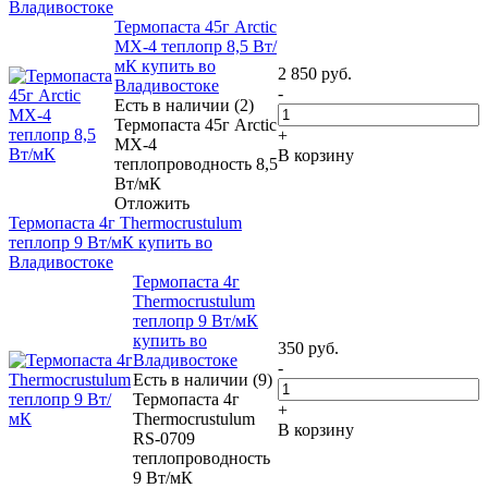
Владивостоке
Термопаста 45г Arctic
MX-4 теплопр 8,5 Вт/
мК купить во
2 850
руб.
Владивостоке
-
Есть в наличии (2)
Термопаста 45г Arctic
+
MX-4
В корзину
теплопроводность 8,5
Вт/мК
Отложить
Термопаста 4г Thermocrustulum
теплопр 9 Вт/мК купить во
Владивостоке
Термопаста 4г
Thermocrustulum
теплопр 9 Вт/мК
купить во
350
руб.
Владивостоке
-
Есть в наличии (9)
Термопаста 4г
+
Thermocrustulum
В корзину
RS-0709
теплопроводность
9 Вт/мК