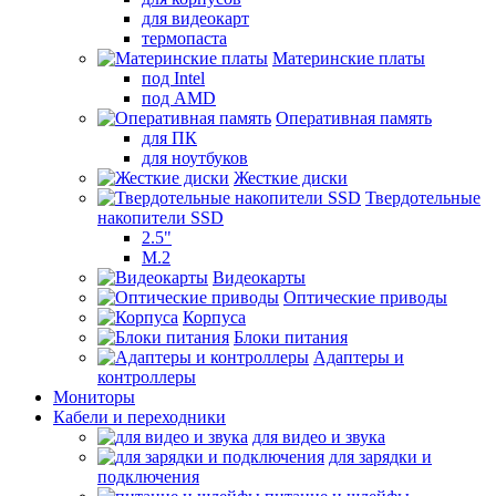
для видеокарт
термопаста
Материнские платы
под Intel
под AMD
Оперативная память
для ПК
для ноутбуков
Жесткие диски
Твердотельные
накопители SSD
2.5"
M.2
Видеокарты
Оптические приводы
Корпуса
Блоки питания
Адаптеры и
контроллеры
Мониторы
Кабели и переходники
для видео и звука
для зарядки и
подключения