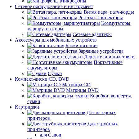
Микрофоны
Сетевое оборудование и инструмент
Витая пара, патч-корды
Розетки, коннекторы
Коммутаторы,
маршрутизаторы
Сетевые адаптеры
Аксессуары для мобильных устройств
Блоки питания
Зарядные устройства
Держатели и подставки
Портативные
аккумуляторы
Сумки
Компакт-диски CD, DVD
Матрицы CD
Матрицы DVD
Коробки, конверты,
сумки
Картриджи
Для лазерных
принтеров
Для струйных
принтеров
для Canon