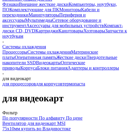
Флэшки
Внешние жесткие диски
Компьютеры, ноутбуки,
ПО
Комплектующие для ПК
Мониторы
Кабели и
переходники
Манипуляторы
Периферия и
аксессуары
Мультимедиа
Сетевое оборудование и
инструмент
Аксессуары для мобильных устройств
Компакт-
диски CD, DVD
Картриджи
Канцтовары
Хозтовары
Запчасти к
ноутбукам
-
Системы охлаждения
Процессоры
Системы охлаждения
Материнские
платы
Оперативная память
Жесткие диски
Твердотельные
накопители SSD
Видеокарты
Оптические
приводы
Корпуса
Блоки питания
Адаптеры и контроллеры
-
для видеокарт
для процессоров
для корпусов
термопаста
для видеокарт
Фильтр
По популярности
По алфавиту
По цене
Вентилятор для видеокарт MSI
75x10мм купить во Владивостоке