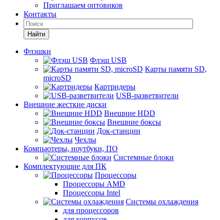
Приглашаем оптовиков
Контакты
Найти
Флэшки
Флэш USB
Карты памяти SD,
microSD
Картридеры
USB-разветвители
Внешние жесткие диски
Внешние HDD
Внешние боксы
Док-станции
Чехлы
Компьютеры, ноутбуки, ПО
Системные блоки
Комплектующие для ПК
Процессоры
Процессоры AMD
Процессоры Intel
Системы охлаждения
для процессоров
для корпусов