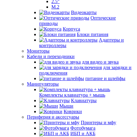
2.5"
M.2
Видеокарты
Оптические
приводы
Корпуса
Блоки питания
Адаптеры и
контроллеры
Мониторы
Кабели и переходники
для видео и звука
для зарядки и
подключения
питание и шлейфы
Манипуляторы
Комплекты клавиатура + мышь
Клавиатуры
Мыши
Коврики
Периферия и аксессуары
Принтеры и мфу
Фотобумага
ИБП и АКБ