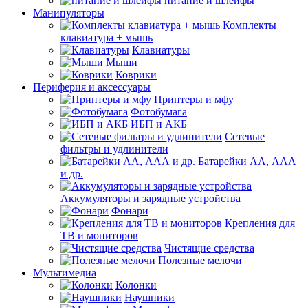
питание и шлейфы
Манипуляторы
Комплекты
клавиатура + мышь
Клавиатуры
Мыши
Коврики
Периферия и аксессуары
Принтеры и мфу
Фотобумага
ИБП и АКБ
Сетевые
фильтры и удлинители
Батарейки АА, ААА
и др.
Аккумуляторы и зарядные устройства
Фонари
Крепления для
ТВ и мониторов
Чистящие средства
Полезные мелочи
Мультимедиа
Колонки
Наушники