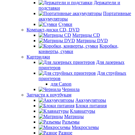
Держатели и
подставки
Портативные
аккумуляторы
Сумки
Компакт-диски CD, DVD
Матрицы CD
Матрицы DVD
Коробки,
конверты, сумки
Картриджи
Для лазерных
принтеров
Для струйных
принтеров
для Canon
Чернила
Запчасти к ноутбукам
Аккумуляторы
Блоки питания
Клавиатуры
Матрицы
Разъемы
Микросхемы
Разное