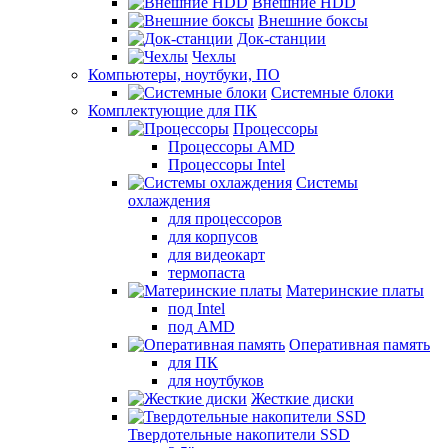
Внешние HDD
Внешние боксы
Док-станции
Чехлы
Компьютеры, ноутбуки, ПО
Системные блоки
Комплектующие для ПК
Процессоры
Процессоры AMD
Процессоры Intel
Системы
охлаждения
для процессоров
для корпусов
для видеокарт
термопаста
Материнские платы
под Intel
под AMD
Оперативная память
для ПК
для ноутбуков
Жесткие диски
Твердотельные накопители SSD