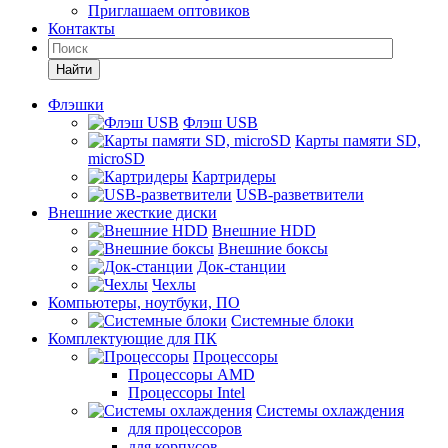
Приглашаем оптовиков
Контакты
Найти
Флэшки
Флэш USB
Карты памяти SD,
microSD
Картридеры
USB-разветвители
Внешние жесткие диски
Внешние HDD
Внешние боксы
Док-станции
Чехлы
Компьютеры, ноутбуки, ПО
Системные блоки
Комплектующие для ПК
Процессоры
Процессоры AMD
Процессоры Intel
Системы охлаждения
для процессоров
для корпусов