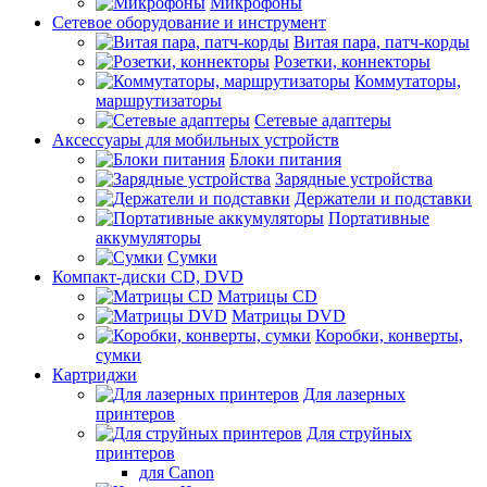
Микрофоны
Сетевое оборудование и инструмент
Витая пара, патч-корды
Розетки, коннекторы
Коммутаторы,
маршрутизаторы
Сетевые адаптеры
Аксессуары для мобильных устройств
Блоки питания
Зарядные устройства
Держатели и подставки
Портативные
аккумуляторы
Сумки
Компакт-диски CD, DVD
Матрицы CD
Матрицы DVD
Коробки, конверты,
сумки
Картриджи
Для лазерных
принтеров
Для струйных
принтеров
для Canon