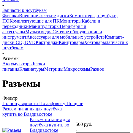
-
Запчасти к ноутбукам
Флэшки
Внешние жесткие диски
Компьютеры, ноутбуки,
ПО
Комплектующие для ПК
Мониторы
Кабели и
переходники
Манипуляторы
Периферия и
аксессуары
Мультимедиа
Сетевое оборудование и
инструмент
Аксессуары для мобильных устройств
Компакт-
диски CD, DVD
Картриджи
Канцтовары
Хозтовары
Запчасти к
ноутбукам
-
Разъемы
Аккумуляторы
Блоки
питания
Клавиатуры
Матрицы
Микросхемы
Разное
Разъемы
Фильтр
По популярности
По алфавиту
По цене
Разъем питания для ноутбука
купить во Владивостоке
Разъем питания для
500
руб.
ноутбука купить во
-
Владивостоке