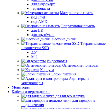
для видеокарт
термопаста
Материнские платы
под Intel
под AMD
Оперативная память
для ПК
для ноутбуков
Жесткие диски
Твердотельные
накопители SSD
2.5"
M.2
Видеокарты
Оптические приводы
Корпуса
Блоки питания
Адаптеры и
контроллеры
Мониторы
Кабели и переходники
для видео и звука
для зарядки и
подключения