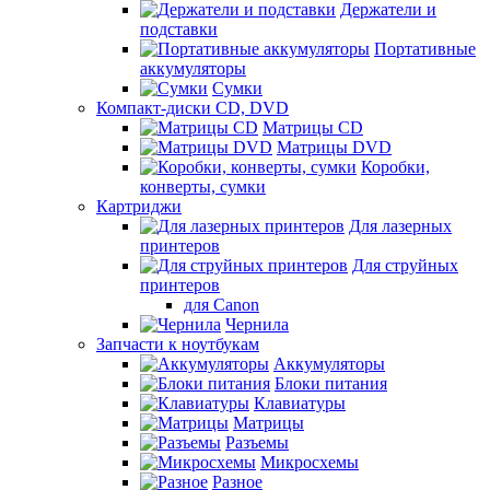
Держатели и
подставки
Портативные
аккумуляторы
Сумки
Компакт-диски CD, DVD
Матрицы CD
Матрицы DVD
Коробки,
конверты, сумки
Картриджи
Для лазерных
принтеров
Для струйных
принтеров
для Canon
Чернила
Запчасти к ноутбукам
Аккумуляторы
Блоки питания
Клавиатуры
Матрицы
Разъемы
Микросхемы
Разное