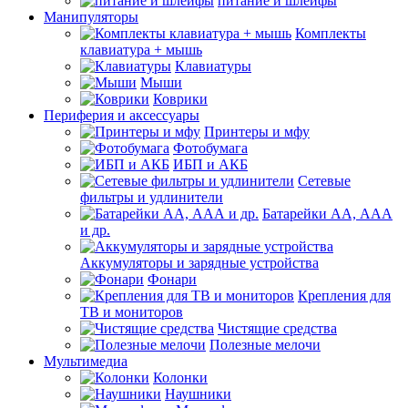
питание и шлейфы
Манипуляторы
Комплекты
клавиатура + мышь
Клавиатуры
Мыши
Коврики
Периферия и аксессуары
Принтеры и мфу
Фотобумага
ИБП и АКБ
Сетевые
фильтры и удлинители
Батарейки АА, ААА
и др.
Аккумуляторы и зарядные устройства
Фонари
Крепления для
ТВ и мониторов
Чистящие средства
Полезные мелочи
Мультимедиа
Колонки
Наушники