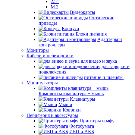
2.5"
M.2
Видеокарты
Оптические
приводы
Корпуса
Блоки питания
Адаптеры и
контроллеры
Мониторы
Кабели и переходники
для видео и звука
для зарядки и
подключения
питание и шлейфы
Манипуляторы
Комплекты клавиатура + мышь
Клавиатуры
Мыши
Коврики
Периферия и аксессуары
Принтеры и мфу
Фотобумага
ИБП и АКБ