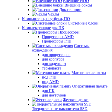
Внешние HDD
Внешние боксы
Док-станции
Чехлы
Компьютеры, ноутбуки, ПО
Системные блоки
Комплектующие для ПК
Процессоры
Процессоры AMD
Процессоры Intel
Системы
охлаждения
для процессоров
для корпусов
для видеокарт
термопаста
Материнские платы
под Intel
под AMD
Оперативная память
для ПК
для ноутбуков
Жесткие диски
Твердотельные накопители SSD