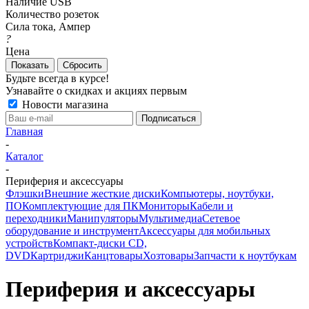
Наличие USB
Количество розеток
Сила тока, Ампер
?
Цена
Сбросить
Будьте всегда в курсе!
Узнавайте о скидках и акциях первым
Новости магазина
Главная
-
Каталог
-
Периферия и аксессуары
Флэшки
Внешние жесткие диски
Компьютеры, ноутбуки,
ПО
Комплектующие для ПК
Мониторы
Кабели и
переходники
Манипуляторы
Мультимедиа
Сетевое
оборудование и инструмент
Аксессуары для мобильных
устройств
Компакт-диски CD,
DVD
Картриджи
Канцтовары
Хозтовары
Запчасти к ноутбукам
Периферия и аксессуары