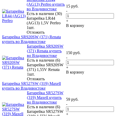
(AG13) Perfeo купить
15
руб.
во Владивостоке
-
Есть в наличии (30)
Батарейка LR44
+
(AG13) 1,5V Perfeo
В корзину
1шт.
Отложить
Батарейка SR920SW (371) Renata
купить во Владивостоке
Батарейка SR920SW
(371) Renata купить
150
руб.
во Владивостоке
-
Есть в наличии (6)
Батарейка SR920SW
+
(371) 1,55V Renata
В корзину
1шт.
Отложить
Батарейка SR527SW (319) Maxell
купить во Владивостоке
Батарейка SR527SW
(319) Maxell купить
59
руб.
во Владивостоке
-
Есть в наличии (6)
Батарейка SR527SW
+