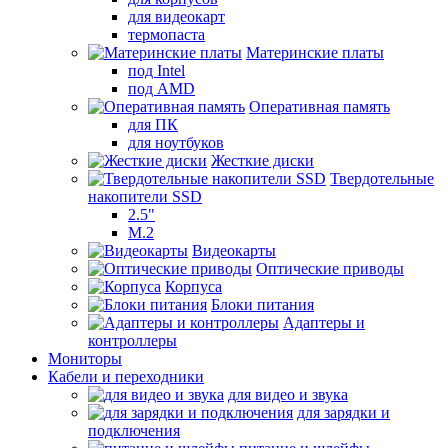
для видеокарт
термопаста
Материнские платы
под Intel
под AMD
Оперативная память
для ПК
для ноутбуков
Жесткие диски
Твердотельные
накопители SSD
2.5"
M.2
Видеокарты
Оптические приводы
Корпуса
Блоки питания
Адаптеры и
контроллеры
Мониторы
Кабели и переходники
для видео и звука
для зарядки и
подключения