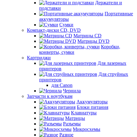
Держатели и
подставки
Портативные
аккумуляторы
Сумки
Компакт-диски CD, DVD
Матрицы CD
Матрицы DVD
Коробки,
конверты, сумки
Картриджи
Для лазерных
принтеров
Для струйных
принтеров
для Canon
Чернила
Запчасти к ноутбукам
Аккумуляторы
Блоки питания
Клавиатуры
Матрицы
Разъемы
Микросхемы
Разное