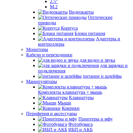
2.5"
M.2
Видеокарты
Оптические
приводы
Корпуса
Блоки питания
Адаптеры и
контроллеры
Мониторы
Кабели и переходники
для видео и звука
для зарядки и
подключения
питание и шлейфы
Манипуляторы
Комплекты клавиатура + мышь
Клавиатуры
Мыши
Коврики
Периферия и аксессуары
Принтеры и мфу
Фотобумага
ИБП и АКБ