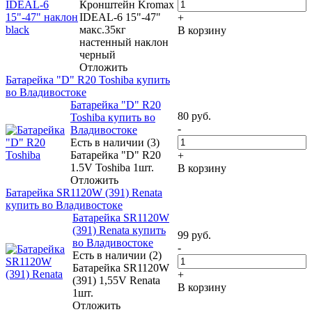
Кронштейн Kromax
IDEAL-6 15"-47"
+
макс.35кг
В корзину
настенный наклон
черный
Отложить
Батарейка "D" R20 Toshiba купить
во Владивостоке
Батарейка "D" R20
80
руб.
Toshiba купить во
-
Владивостоке
Есть в наличии (3)
Батарейка "D" R20
+
1.5V Toshiba 1шт.
В корзину
Отложить
Батарейка SR1120W (391) Renata
купить во Владивостоке
Батарейка SR1120W
(391) Renata купить
99
руб.
во Владивостоке
-
Есть в наличии (2)
Батарейка SR1120W
+
(391) 1,55V Renata
В корзину
1шт.
Отложить