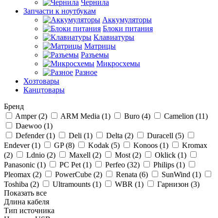
Чернила
Запчасти к ноутбукам
Аккумуляторы
Блоки питания
Клавиатуры
Матрицы
Разъемы
Микросхемы
Разное
Хозтовары
Канцтовары
Бренд
Amper (
2
)
ARM Media (
1
)
Buro (
4
)
Camelion (
11
)
Daewoo (
1
)
Defender (
1
)
Deli (
1
)
Delta (
2
)
Duracell (
5
)
Endever (
1
)
GP (
8
)
Kodak (
5
)
Konoos (
1
)
Kromax
(
2
)
Ldnio (
2
)
Maxell (
2
)
Most (
2
)
Oklick (
1
)
Panasonic (
1
)
PC Pet (
1
)
Perfeo (
32
)
Philips (
1
)
Pleomax (
2
)
PowerCube (
2
)
Renata (
6
)
SunWind (
1
)
Toshiba (
2
)
Ultramounts (
1
)
WBR (
1
)
Гарнизон (
3
)
Показать все
Длина кабеля
Тип источника