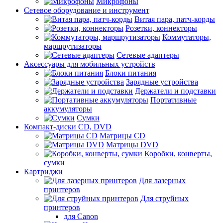
Микрофоны
Сетевое оборудование и инструмент
Витая пара, патч-корды
Розетки, коннекторы
Коммутаторы,
маршрутизаторы
Сетевые адаптеры
Аксессуары для мобильных устройств
Блоки питания
Зарядные устройства
Держатели и подставки
Портативные
аккумуляторы
Сумки
Компакт-диски CD, DVD
Матрицы CD
Матрицы DVD
Коробки, конверты,
сумки
Картриджи
Для лазерных
принтеров
Для струйных
принтеров
для Canon