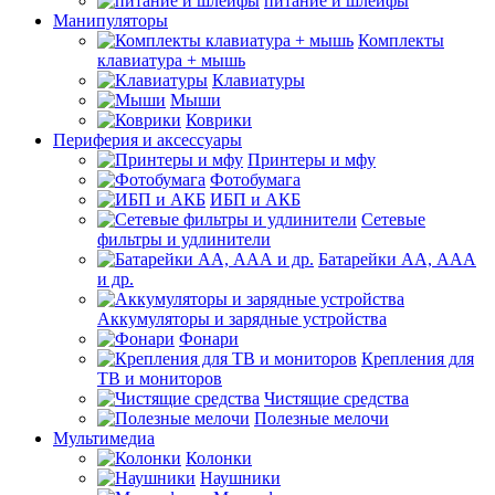
питание и шлейфы
Манипуляторы
Комплекты
клавиатура + мышь
Клавиатуры
Мыши
Коврики
Периферия и аксессуары
Принтеры и мфу
Фотобумага
ИБП и АКБ
Сетевые
фильтры и удлинители
Батарейки АА, ААА
и др.
Аккумуляторы и зарядные устройства
Фонари
Крепления для
ТВ и мониторов
Чистящие средства
Полезные мелочи
Мультимедиа
Колонки
Наушники