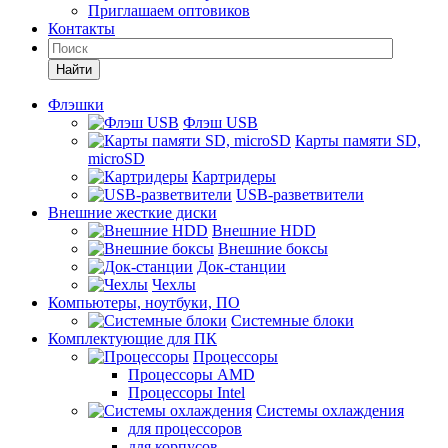
Приглашаем оптовиков
Контакты
Найти
Флэшки
Флэш USB
Карты памяти SD,
microSD
Картридеры
USB-разветвители
Внешние жесткие диски
Внешние HDD
Внешние боксы
Док-станции
Чехлы
Компьютеры, ноутбуки, ПО
Системные блоки
Комплектующие для ПК
Процессоры
Процессоры AMD
Процессоры Intel
Системы охлаждения
для процессоров
для корпусов