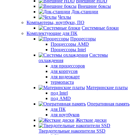
Внешние HDD
Внешние боксы
Док-станции
Чехлы
Компьютеры, ноутбуки, ПО
Системные блоки
Комплектующие для ПК
Процессоры
Процессоры AMD
Процессоры Intel
Системы
охлаждения
для процессоров
для корпусов
для видеокарт
термопаста
Материнские платы
под Intel
под AMD
Оперативная память
для ПК
для ноутбуков
Жесткие диски
Твердотельные накопители SSD