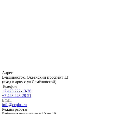
Адрес
Владивосток, Океанский проспект 13
(вход в арку с ул.Семёновской)
Телефон
+7 423 222-13-36
+7 423 243-28-51
Email
info@ccplus.ru
Режим работы
Работаем ежедневно с 10 до 19.