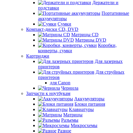
Держатели и
подставки
Портативные
аккумуляторы
Сумки
Компакт-диски CD, DVD
Матрицы CD
Матрицы DVD
Коробки,
конверты, сумки
Картриджи
Для лазерных
принтеров
Для струйных
принтеров
для Canon
Чернила
Запчасти к ноутбукам
Аккумуляторы
Блоки питания
Клавиатуры
Матрицы
Разъемы
Микросхемы
Разное