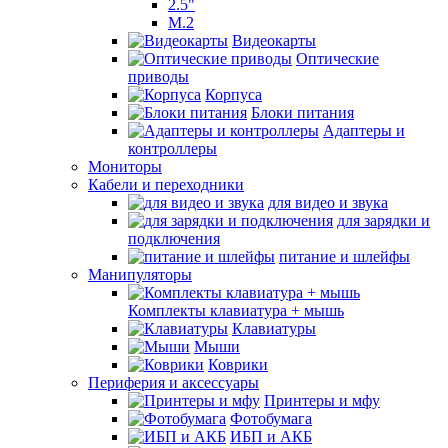
2.5"
M.2
Видеокарты
Оптические
приводы
Корпуса
Блоки питания
Адаптеры и
контроллеры
Мониторы
Кабели и переходники
для видео и звука
для зарядки и
подключения
питание и шлейфы
Манипуляторы
Комплекты клавиатура + мышь
Клавиатуры
Мыши
Коврики
Периферия и аксессуары
Принтеры и мфу
Фотобумага
ИБП и АКБ