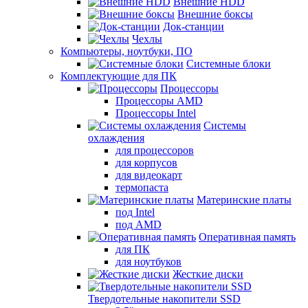
Внешние HDD
Внешние боксы
Док-станции
Чехлы
Компьютеры, ноутбуки, ПО
Системные блоки
Комплектующие для ПК
Процессоры
Процессоры AMD
Процессоры Intel
Системы
охлаждения
для процессоров
для корпусов
для видеокарт
термопаста
Материнские платы
под Intel
под AMD
Оперативная память
для ПК
для ноутбуков
Жесткие диски
Твердотельные накопители SSD