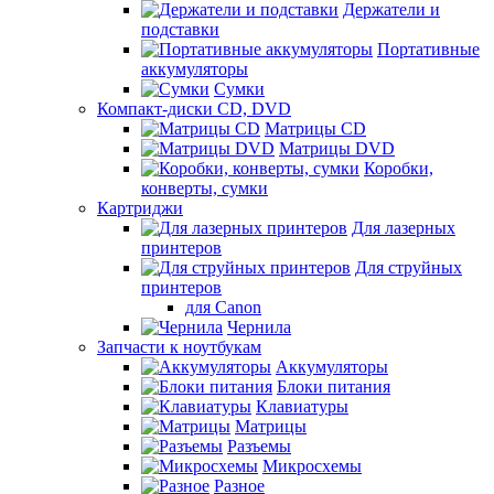
Держатели и
подставки
Портативные
аккумуляторы
Сумки
Компакт-диски CD, DVD
Матрицы CD
Матрицы DVD
Коробки,
конверты, сумки
Картриджи
Для лазерных
принтеров
Для струйных
принтеров
для Canon
Чернила
Запчасти к ноутбукам
Аккумуляторы
Блоки питания
Клавиатуры
Матрицы
Разъемы
Микросхемы
Разное