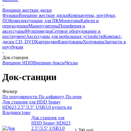
-
Внешние жесткие диски
Флэшки
Внешние жесткие диски
Компьютеры, ноутбуки,
ПО
Комплектующие для ПК
Мониторы
Кабели и
переходники
Манипуляторы
Периферия и
аксессуары
Мультимедиа
Сетевое оборудование и
инструмент
Аксессуары для мобильных устройств
Компакт-
диски CD, DVD
Картриджи
Канцтовары
Хозтовары
Запчасти к
ноутбукам
-
Док-станции
Внешние HDD
Внешние боксы
Чехлы
Док-станции
Фильтр
По популярности
По алфавиту
По цене
Док станция для HDD Seatay
HD623 2.5"/3.5" USB3.0 купить во
Владивостоке
Док станция для
HDD Seatay HD623
2.5"/3.5" USB3.0
1 790
руб.