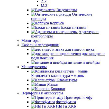
2.5"
M.2
Видеокарты
Оптические
приводы
Корпуса
Блоки питания
Адаптеры и
контроллеры
Мониторы
Кабели и переходники
для видео и звука
для зарядки и
подключения
питание и шлейфы
Манипуляторы
Комплекты клавиатура + мышь
Клавиатуры
Мыши
Коврики
Периферия и аксессуары
Принтеры и мфу
Фотобумага
ИБП и АКБ