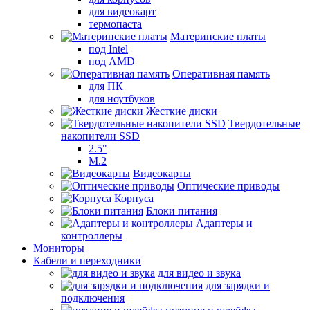
для видеокарт
термопаста
Материнские платы
под Intel
под AMD
Оперативная память
для ПК
для ноутбуков
Жесткие диски
Твердотельные
накопители SSD
2.5"
M.2
Видеокарты
Оптические приводы
Корпуса
Блоки питания
Адаптеры и
контроллеры
Мониторы
Кабели и переходники
для видео и звука
для зарядки и
подключения