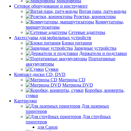
Микрофоны
Сетевое оборудование и инструмент
Витая пара, патч-корды
Розетки, коннекторы
Коммутаторы,
маршрутизаторы
Сетевые адаптеры
Аксессуары для мобильных устройств
Блоки питания
Зарядные устройства
Держатели и подставки
Портативные
аккумуляторы
Сумки
Компакт-диски CD, DVD
Матрицы CD
Матрицы DVD
Коробки, конверты,
сумки
Картриджи
Для лазерных
принтеров
Для струйных
принтеров
для Canon