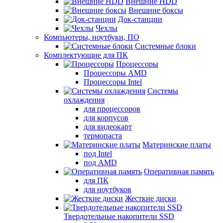
Внешние HDD
Внешние боксы
Док-станции
Чехлы
Компьютеры, ноутбуки, ПО
Системные блоки
Комплектующие для ПК
Процессоры
Процессоры AMD
Процессоры Intel
Системы
охлаждения
для процессоров
для корпусов
для видеокарт
термопаста
Материнские платы
под Intel
под AMD
Оперативная память
для ПК
для ноутбуков
Жесткие диски
Твердотельные накопители SSD