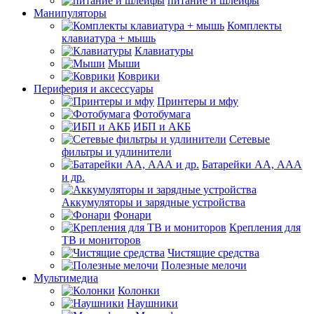
питание и шлейфы
Манипуляторы
Комплекты
клавиатура + мышь
Клавиатуры
Мыши
Коврики
Периферия и аксессуары
Принтеры и мфу
Фотобумага
ИБП и АКБ
Сетевые
фильтры и удлинители
Батарейки АА, ААА
и др.
Аккумуляторы и зарядные устройства
Фонари
Крепления для
ТВ и мониторов
Чистящие средства
Полезные мелочи
Мультимедиа
Колонки
Наушники