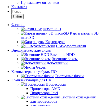
Приглашаем оптовиков
Контакты
Найти
Флэшки
Флэш USB
Карты памяти SD,
microSD
Картридеры
USB-разветвители
Внешние жесткие диски
Внешние HDD
Внешние боксы
Док-станции
Чехлы
Компьютеры, ноутбуки, ПО
Системные блоки
Комплектующие для ПК
Процессоры
Процессоры AMD
Процессоры Intel
Системы охлаждения
для процессоров
для корпусов