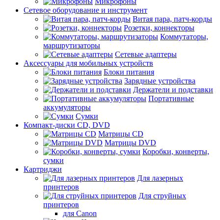
Микрофоны
Сетевое оборудование и инструмент
Витая пара, патч-корды
Розетки, коннекторы
Коммутаторы,
маршрутизаторы
Сетевые адаптеры
Аксессуары для мобильных устройств
Блоки питания
Зарядные устройства
Держатели и подставки
Портативные
аккумуляторы
Сумки
Компакт-диски CD, DVD
Матрицы CD
Матрицы DVD
Коробки, конверты,
сумки
Картриджи
Для лазерных
принтеров
Для струйных
принтеров
для Canon