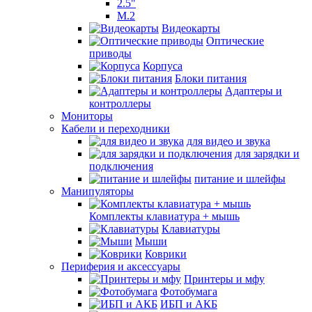
2.5"
M.2
Видеокарты
Оптические
приводы
Корпуса
Блоки питания
Адаптеры и
контроллеры
Мониторы
Кабели и переходники
для видео и звука
для зарядки и
подключения
питание и шлейфы
Манипуляторы
Комплекты клавиатура + мышь
Клавиатуры
Мыши
Коврики
Периферия и аксессуары
Принтеры и мфу
Фотобумага
ИБП и АКБ