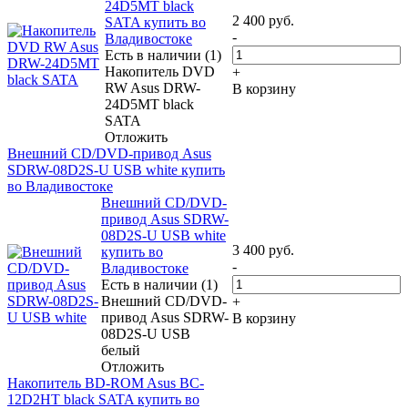
24D5MT black
2 400
руб.
SATA купить во
-
Владивостоке
Есть в наличии (1)
Накопитель DVD
+
RW Asus DRW-
В корзину
24D5MT black
SATA
Отложить
Внешний CD/DVD-привод Asus
SDRW-08D2S-U USB white купить
во Владивостоке
Внешний CD/DVD-
привод Asus SDRW-
08D2S-U USB white
3 400
руб.
купить во
-
Владивостоке
Есть в наличии (1)
Внешний CD/DVD-
+
привод Asus SDRW-
В корзину
08D2S-U USB
белый
Отложить
Накопитель BD-ROM Asus BC-
12D2HT black SATA купить во