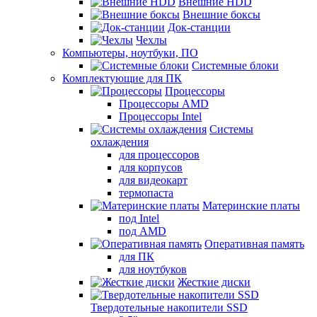
Внешние HDD
Внешние боксы
Док-станции
Чехлы
Компьютеры, ноутбуки, ПО
Системные блоки
Комплектующие для ПК
Процессоры
Процессоры AMD
Процессоры Intel
Системы
охлаждения
для процессоров
для корпусов
для видеокарт
термопаста
Материнские платы
под Intel
под AMD
Оперативная память
для ПК
для ноутбуков
Жесткие диски
Твердотельные накопители SSD