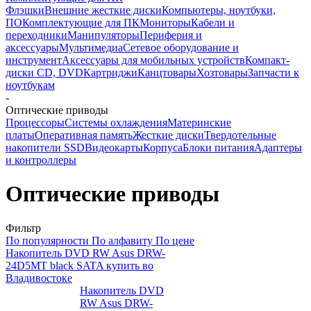
Флэшки
Внешние жесткие диски
Компьютеры, ноутбуки,
ПО
Комплектующие для ПК
Мониторы
Кабели и
переходники
Манипуляторы
Периферия и
аксессуары
Мультимедиа
Сетевое оборудование и
инструмент
Аксессуары для мобильных устройств
Компакт-
диски CD, DVD
Картриджи
Канцтовары
Хозтовары
Запчасти к
ноутбукам
-
Оптические приводы
Процессоры
Системы охлаждения
Материнские
платы
Оперативная память
Жесткие диски
Твердотельные
накопители SSD
Видеокарты
Корпуса
Блоки питания
Адаптеры
и контроллеры
Оптические приводы
Фильтр
По популярности
По алфавиту
По цене
Накопитель DVD RW Asus DRW-
24D5MT black SATA купить во
Владивостоке
Накопитель DVD
RW Asus DRW-