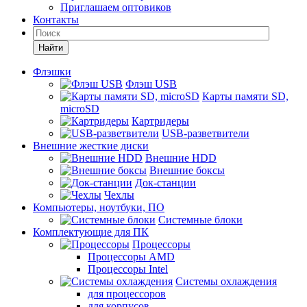
Приглашаем оптовиков
Контакты
Найти
Флэшки
Флэш USB
Карты памяти SD,
microSD
Картридеры
USB-разветвители
Внешние жесткие диски
Внешние HDD
Внешние боксы
Док-станции
Чехлы
Компьютеры, ноутбуки, ПО
Системные блоки
Комплектующие для ПК
Процессоры
Процессоры AMD
Процессоры Intel
Системы охлаждения
для процессоров
для корпусов