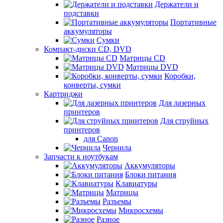
Держатели и
подставки
Портативные
аккумуляторы
Сумки
Компакт-диски CD, DVD
Матрицы CD
Матрицы DVD
Коробки,
конверты, сумки
Картриджи
Для лазерных
принтеров
Для струйных
принтеров
для Canon
Чернила
Запчасти к ноутбукам
Аккумуляторы
Блоки питания
Клавиатуры
Матрицы
Разъемы
Микросхемы
Разное