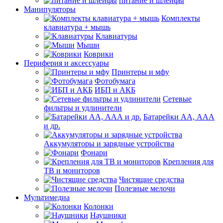
питание и шлейфы
Манипуляторы
Комплекты
клавиатура + мышь
Клавиатуры
Мыши
Коврики
Периферия и аксессуары
Принтеры и мфу
Фотобумага
ИБП и АКБ
Сетевые
фильтры и удлинители
Батарейки АА, ААА
и др.
Аккумуляторы и зарядные устройства
Фонари
Крепления для
ТВ и мониторов
Чистящие средства
Полезные мелочи
Мультимедиа
Колонки
Наушники