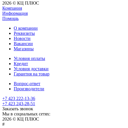
2026 © КЦ ПЛЮС
Компания
Информация
Помощь
О компании
Реквизиты
Новости
Вакансии
Магазины
Условия оплаты
Кредит
Условия доставки
Гарантия на товар
Вопрос-ответ
Производители
+7 423 222-13-36
+7 423 243-28-51
Заказать звонок
Мы в социальных сетях:
2026 © КЦ ПЛЮС
sexvediose
troll
hindiporno
kutta
bangalore
kiasa
bhabhi
america
kowalski
remonster
bf
bulu
nepali
#
سكس
سالب