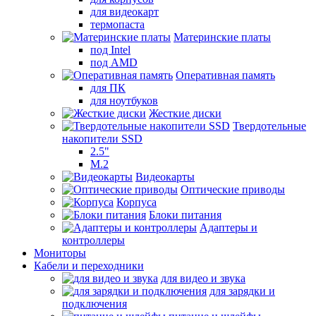
для видеокарт
термопаста
Материнские платы
под Intel
под AMD
Оперативная память
для ПК
для ноутбуков
Жесткие диски
Твердотельные
накопители SSD
2.5"
M.2
Видеокарты
Оптические приводы
Корпуса
Блоки питания
Адаптеры и
контроллеры
Мониторы
Кабели и переходники
для видео и звука
для зарядки и
подключения