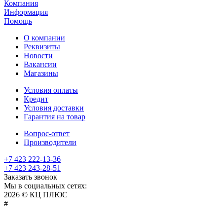
Компания
Информация
Помощь
О компании
Реквизиты
Новости
Вакансии
Магазины
Условия оплаты
Кредит
Условия доставки
Гарантия на товар
Вопрос-ответ
Производители
+7 423 222-13-36
+7 423 243-28-51
Заказать звонок
Мы в социальных сетях:
2026 © КЦ ПЛЮС
sexvediose
troll
hindiporno
kutta
bangalore
kiasa
bhabhi
america
kowalski
remonster
bf
bulu
nepali
#
سكس
سالب
pornostorage.net
nadimar
coxhamster.mobi
ladki
sex
hentai
ki
ammayi
page
hentai
film
pichr
movie
فلام
متناك