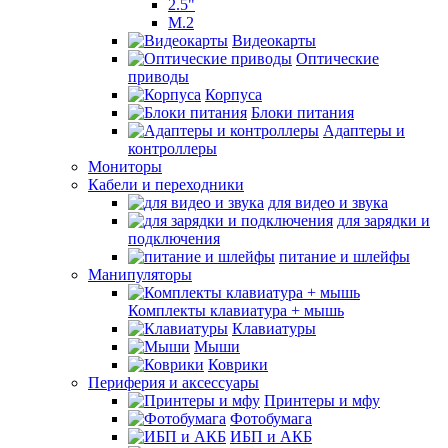
2.5"
M.2
Видеокарты
Оптические
приводы
Корпуса
Блоки питания
Адаптеры и
контроллеры
Мониторы
Кабели и переходники
для видео и звука
для зарядки и
подключения
питание и шлейфы
Манипуляторы
Комплекты клавиатура + мышь
Клавиатуры
Мыши
Коврики
Периферия и аксессуары
Принтеры и мфу
Фотобумага
ИБП и АКБ