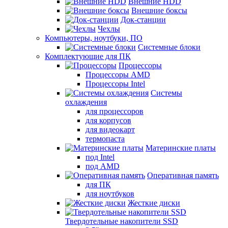
Внешние HDD
Внешние боксы
Док-станции
Чехлы
Компьютеры, ноутбуки, ПО
Системные блоки
Комплектующие для ПК
Процессоры
Процессоры AMD
Процессоры Intel
Системы
охлаждения
для процессоров
для корпусов
для видеокарт
термопаста
Материнские платы
под Intel
под AMD
Оперативная память
для ПК
для ноутбуков
Жесткие диски
Твердотельные накопители SSD