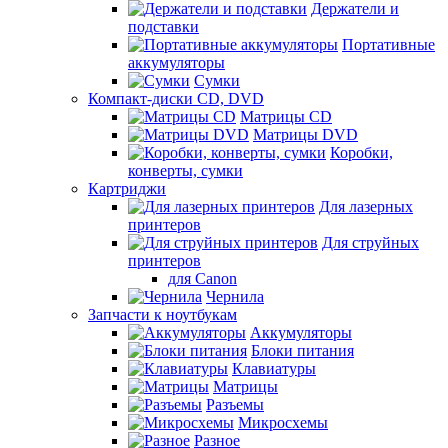
Держатели и
подставки
Портативные
аккумуляторы
Сумки
Компакт-диски CD, DVD
Матрицы CD
Матрицы DVD
Коробки,
конверты, сумки
Картриджи
Для лазерных
принтеров
Для струйных
принтеров
для Canon
Чернила
Запчасти к ноутбукам
Аккумуляторы
Блоки питания
Клавиатуры
Матрицы
Разъемы
Микросхемы
Разное