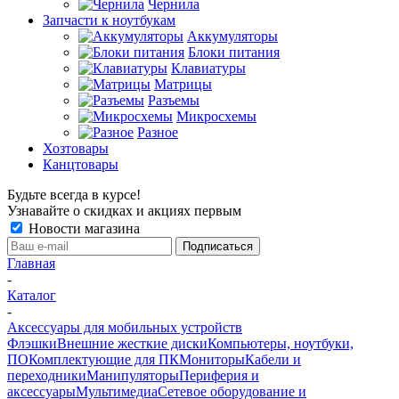
Чернила
Запчасти к ноутбукам
Аккумуляторы
Блоки питания
Клавиатуры
Матрицы
Разъемы
Микросхемы
Разное
Хозтовары
Канцтовары
Будьте всегда в курсе!
Узнавайте о скидках и акциях первым
Новости магазина
Главная
-
Каталог
-
Аксессуары для мобильных устройств
Флэшки
Внешние жесткие диски
Компьютеры, ноутбуки,
ПО
Комплектующие для ПК
Мониторы
Кабели и
переходники
Манипуляторы
Периферия и
аксессуары
Мультимедиа
Сетевое оборудование и