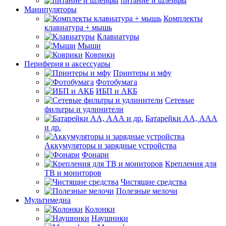
питание и шлейфы
Манипуляторы
Комплекты
клавиатура + мышь
Клавиатуры
Мыши
Коврики
Периферия и аксессуары
Принтеры и мфу
Фотобумага
ИБП и АКБ
Сетевые
фильтры и удлинители
Батарейки АА, ААА
и др.
Аккумуляторы и зарядные устройства
Фонари
Крепления для
ТВ и мониторов
Чистящие средства
Полезные мелочи
Мультимедиа
Колонки
Наушники