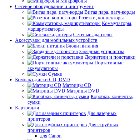
Микрофоны
Сетевое оборудование и инструмент
Витая пара, патч-корды
Розетки, коннекторы
Коммутаторы,
маршрутизаторы
Сетевые адаптеры
Аксессуары для мобильных устройств
Блоки питания
Зарядные устройства
Держатели и подставки
Портативные
аккумуляторы
Сумки
Компакт-диски CD, DVD
Матрицы CD
Матрицы DVD
Коробки, конверты,
сумки
Картриджи
Для лазерных
принтеров
Для струйных
принтеров
для Canon