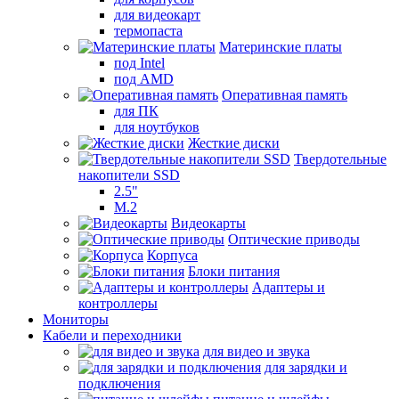
для видеокарт
термопаста
Материнские платы
под Intel
под AMD
Оперативная память
для ПК
для ноутбуков
Жесткие диски
Твердотельные
накопители SSD
2.5"
M.2
Видеокарты
Оптические приводы
Корпуса
Блоки питания
Адаптеры и
контроллеры
Мониторы
Кабели и переходники
для видео и звука
для зарядки и
подключения