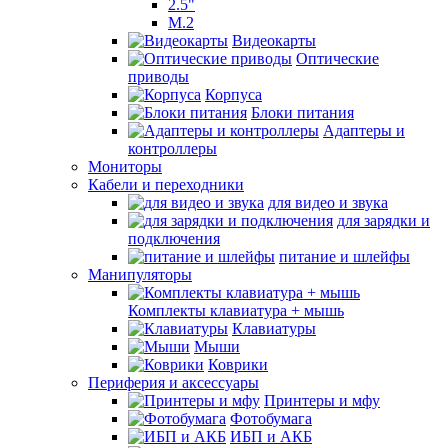
2.5"
M.2
Видеокарты
Оптические
приводы
Корпуса
Блоки питания
Адаптеры и
контроллеры
Мониторы
Кабели и переходники
для видео и звука
для зарядки и
подключения
питание и шлейфы
Манипуляторы
Комплекты клавиатура + мышь
Клавиатуры
Мыши
Коврики
Периферия и аксессуары
Принтеры и мфу
Фотобумага
ИБП и АКБ