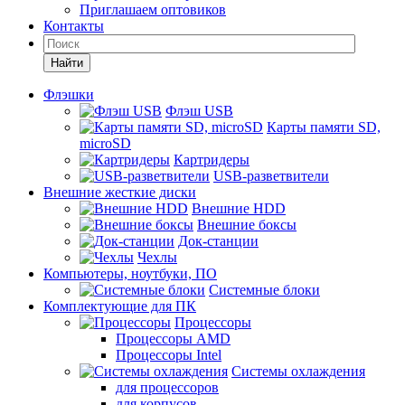
Приглашаем оптовиков
Контакты
Найти
Флэшки
Флэш USB
Карты памяти SD,
microSD
Картридеры
USB-разветвители
Внешние жесткие диски
Внешние HDD
Внешние боксы
Док-станции
Чехлы
Компьютеры, ноутбуки, ПО
Системные блоки
Комплектующие для ПК
Процессоры
Процессоры AMD
Процессоры Intel
Системы охлаждения
для процессоров
для корпусов