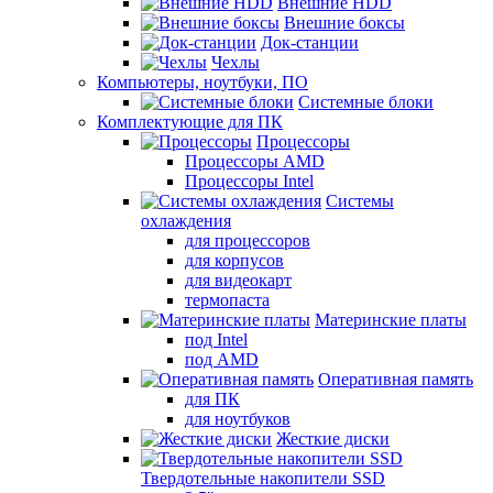
Внешние HDD
Внешние боксы
Док-станции
Чехлы
Компьютеры, ноутбуки, ПО
Системные блоки
Комплектующие для ПК
Процессоры
Процессоры AMD
Процессоры Intel
Системы
охлаждения
для процессоров
для корпусов
для видеокарт
термопаста
Материнские платы
под Intel
под AMD
Оперативная память
для ПК
для ноутбуков
Жесткие диски
Твердотельные накопители SSD