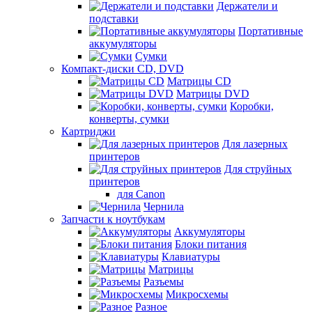
Держатели и
подставки
Портативные
аккумуляторы
Сумки
Компакт-диски CD, DVD
Матрицы CD
Матрицы DVD
Коробки,
конверты, сумки
Картриджи
Для лазерных
принтеров
Для струйных
принтеров
для Canon
Чернила
Запчасти к ноутбукам
Аккумуляторы
Блоки питания
Клавиатуры
Матрицы
Разъемы
Микросхемы
Разное