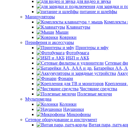
для видео и звука
для зарядки и 
питание и шлейфы
Манипуляторы
Комплекты 
Клавиатуры
Мыши
Коврики
Периферия и аксессуары
Принтеры и мфу
Фотобумага
ИБП и АКБ
Сетевые фи
Батарейки АА, А
Акку
Фонари
Крепления 
Чистящие средства
Полезные мелочи
Мультимедиа
Колонки
Наушники
Микрофоны
Сетевое оборудование и инструмент
Витая пара, патч-к