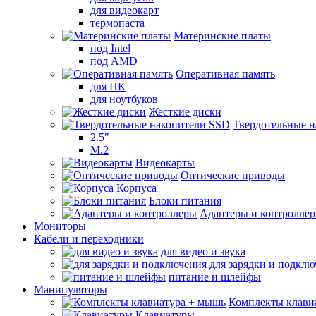
для видеокарт
термопаста
Материнские платы
под Intel
под AMD
Оперативная память
для ПК
для ноутбуков
Жесткие диски
Твердотельные 
2.5"
M.2
Видеокарты
Оптические приводы
Корпуса
Блоки питания
Адаптеры и контролле
Мониторы
Кабели и переходники
для видео и звука
для зарядки и подкл
питание и шлейфы
Манипуляторы
Комплекты клави
Клавиатуры