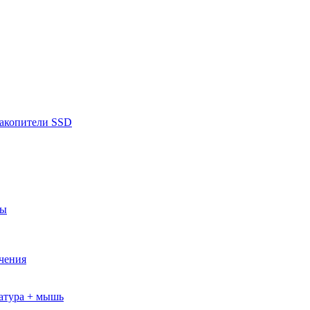
накопители SSD
ры
ючения
атура + мышь