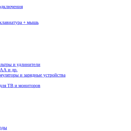
подключения
клавиатура + мышь
льтры и удлинители
АА и др.
муляторы и зарядные устройства
для ТВ и мониторов
орды