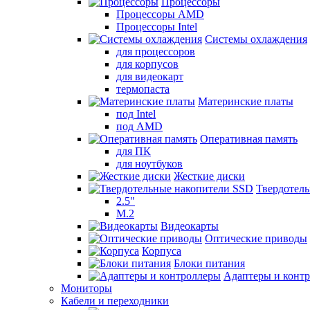
Процессоры
Процессоры AMD
Процессоры Intel
Системы охлаждения
для процессоров
для корпусов
для видеокарт
термопаста
Материнские платы
под Intel
под AMD
Оперативная память
для ПК
для ноутбуков
Жесткие диски
Твердотел
2.5"
M.2
Видеокарты
Оптические приводы
Корпуса
Блоки питания
Адаптеры и конт
Мониторы
Кабели и переходники