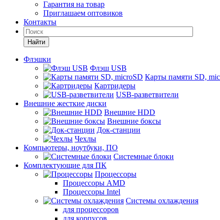
Гарантия на товар
Приглашаем оптовиков
Контакты
Найти
Флэшки
Флэш USB
Карты памяти SD, mi
Картридеры
USB-разветвители
Внешние жесткие диски
Внешние HDD
Внешние боксы
Док-станции
Чехлы
Компьютеры, ноутбуки, ПО
Системные блоки
Комплектующие для ПК
Процессоры
Процессоры AMD
Процессоры Intel
Системы охлаждения
для процессоров
для корпусов