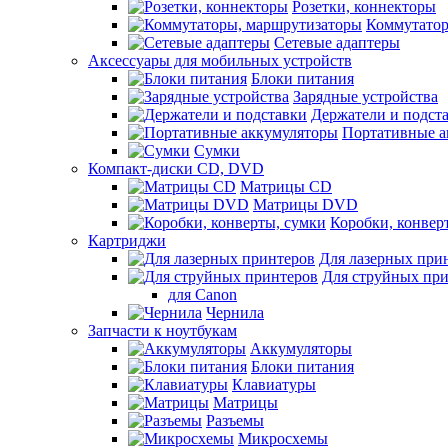
Розетки, коннекторы
Коммутатор
Сетевые адаптеры
Аксессуары для мобильных устройств
Блоки питания
Зарядные устройства
Держатели и подст
Портативные а
Сумки
Компакт-диски CD, DVD
Матрицы CD
Матрицы DVD
Коробки, конвер
Картриджи
Для лазерных при
Для струйных пр
для Canon
Чернила
Запчасти к ноутбукам
Аккумуляторы
Блоки питания
Клавиатуры
Матрицы
Разъемы
Микросхемы