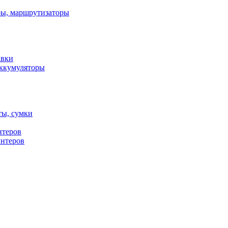
ы, маршрутизаторы
авки
ккумуляторы
ты, сумки
нтеров
интеров