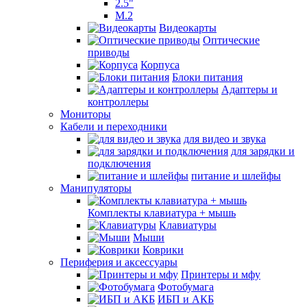
2.5"
M.2
Видеокарты
Оптические
приводы
Корпуса
Блоки питания
Адаптеры и
контроллеры
Мониторы
Кабели и переходники
для видео и звука
для зарядки и
подключения
питание и шлейфы
Манипуляторы
Комплекты клавиатура + мышь
Клавиатуры
Мыши
Коврики
Периферия и аксессуары
Принтеры и мфу
Фотобумага
ИБП и АКБ