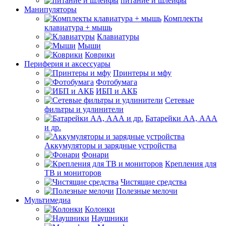
питание и шлейфы
Манипуляторы
Комплекты
клавиатура + мышь
Клавиатуры
Мыши
Коврики
Периферия и аксессуары
Принтеры и мфу
Фотобумага
ИБП и АКБ
Сетевые
фильтры и удлинители
Батарейки АА, ААА
и др.
Аккумуляторы и зарядные устройства
Фонари
Крепления для
ТВ и мониторов
Чистящие средства
Полезные мелочи
Мультимедиа
Колонки
Наушники