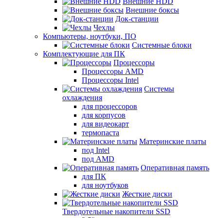
Внешние HDD
Внешние боксы
Док-станции
Чехлы
Компьютеры, ноутбуки, ПО
Системные блоки
Комплектующие для ПК
Процессоры
Процессоры AMD
Процессоры Intel
Системы
охлаждения
для процессоров
для корпусов
для видеокарт
термопаста
Материнские платы
под Intel
под AMD
Оперативная память
для ПК
для ноутбуков
Жесткие диски
Твердотельные накопители SSD