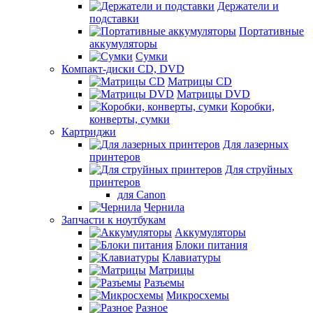
Держатели и
подставки
Портативные
аккумуляторы
Сумки
Компакт-диски CD, DVD
Матрицы CD
Матрицы DVD
Коробки,
конверты, сумки
Картриджи
Для лазерных
принтеров
Для струйных
принтеров
для Canon
Чернила
Запчасти к ноутбукам
Аккумуляторы
Блоки питания
Клавиатуры
Матрицы
Разъемы
Микросхемы
Разное