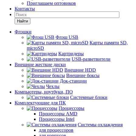
Приглашаем оптовиков
Контакты
Найти
Флэшки
Флэш USB
Карты памяти SD,
microSD
Картридеры
USB-разветвители
Внешние жесткие диски
Внешние HDD
Внешние боксы
Док-станции
Чехлы
Компьютеры, ноутбуки, ПО
Системные блоки
Комплектующие для ПК
Процессоры
Процессоры AMD
Процессоры Intel
Системы охлаждения
для процессоров
для корпусов