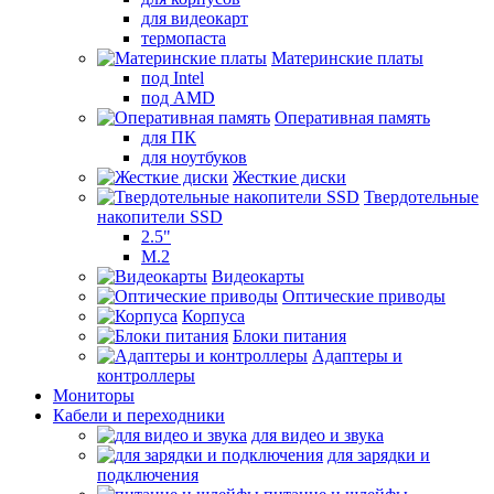
для видеокарт
термопаста
Материнские платы
под Intel
под AMD
Оперативная память
для ПК
для ноутбуков
Жесткие диски
Твердотельные
накопители SSD
2.5"
M.2
Видеокарты
Оптические приводы
Корпуса
Блоки питания
Адаптеры и
контроллеры
Мониторы
Кабели и переходники
для видео и звука
для зарядки и
подключения