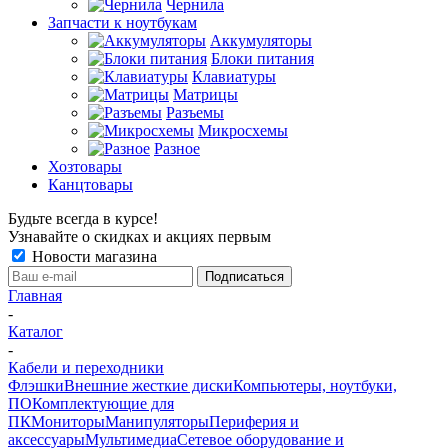
Чернила
Запчасти к ноутбукам
Аккумуляторы
Блоки питания
Клавиатуры
Матрицы
Разъемы
Микросхемы
Разное
Хозтовары
Канцтовары
Будьте всегда в курсе!
Узнавайте о скидках и акциях первым
Новости магазина
Главная
-
Каталог
-
Кабели и переходники
Флэшки
Внешние жесткие диски
Компьютеры, ноутбуки,
ПО
Комплектующие для
ПК
Мониторы
Манипуляторы
Периферия и
аксессуары
Мультимедиа
Сетевое оборудование и