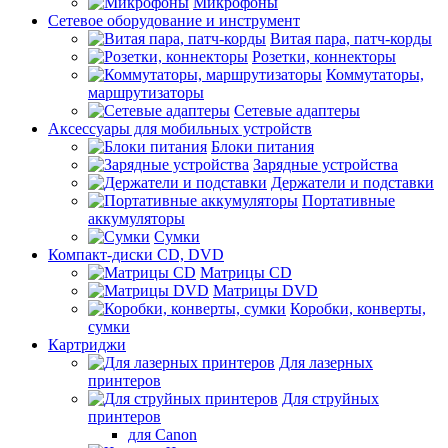
Микрофоны
Сетевое оборудование и инструмент
Витая пара, патч-корды
Розетки, коннекторы
Коммутаторы,
маршрутизаторы
Сетевые адаптеры
Аксессуары для мобильных устройств
Блоки питания
Зарядные устройства
Держатели и подставки
Портативные
аккумуляторы
Сумки
Компакт-диски CD, DVD
Матрицы CD
Матрицы DVD
Коробки, конверты,
сумки
Картриджи
Для лазерных
принтеров
Для струйных
принтеров
для Canon