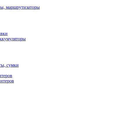
ы, маршрутизаторы
авки
ккумуляторы
ты, сумки
нтеров
интеров