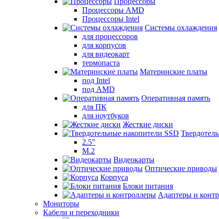
Процессоры
Процессоры AMD
Процессоры Intel
Системы охлаждения
для процессоров
для корпусов
для видеокарт
термопаста
Материнские платы
под Intel
под AMD
Оперативная память
для ПК
для ноутбуков
Жесткие диски
Твердотел
2.5"
M.2
Видеокарты
Оптические приводы
Корпуса
Блоки питания
Адаптеры и конт
Мониторы
Кабели и переходники