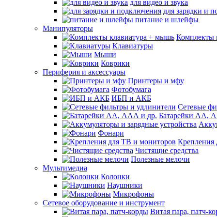
для видео и звука
для зарядки и 
питание и шлейфы
Манипуляторы
Комплекты 
Клавиатуры
Мыши
Коврики
Периферия и аксессуары
Принтеры и мфу
Фотобумага
ИБП и АКБ
Сетевые фи
Батарейки АА, А
Акку
Фонари
Крепления 
Чистящие средства
Полезные мелочи
Мультимедиа
Колонки
Наушники
Микрофоны
Сетевое оборудование и инструмент
Витая пара, патч-к