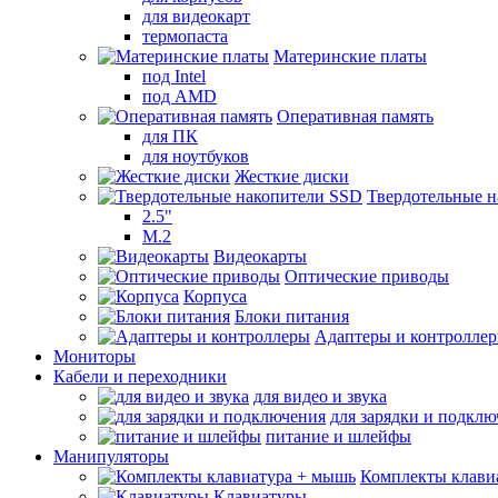
для видеокарт
термопаста
Материнские платы
под Intel
под AMD
Оперативная память
для ПК
для ноутбуков
Жесткие диски
Твердотельные 
2.5"
M.2
Видеокарты
Оптические приводы
Корпуса
Блоки питания
Адаптеры и контролле
Мониторы
Кабели и переходники
для видео и звука
для зарядки и подкл
питание и шлейфы
Манипуляторы
Комплекты клави
Клавиатуры