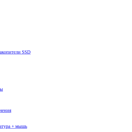
накопители SSD
ры
ючения
атура + мышь