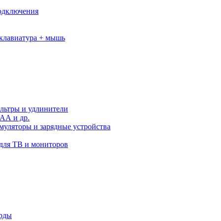
подключения
клавиатура + мышь
льтры и удлинители
АА и др.
муляторы и зарядные устройства
для ТВ и мониторов
орды