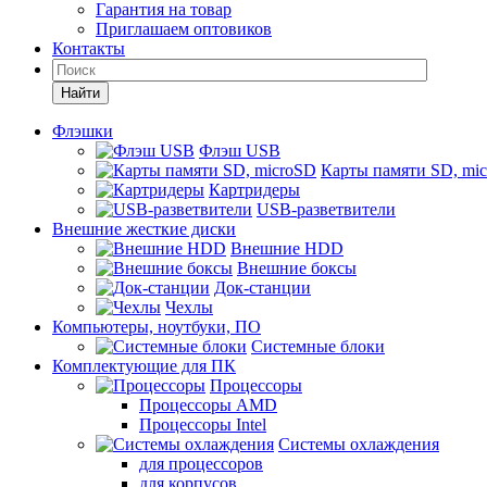
Гарантия на товар
Приглашаем оптовиков
Контакты
Найти
Флэшки
Флэш USB
Карты памяти SD, mi
Картридеры
USB-разветвители
Внешние жесткие диски
Внешние HDD
Внешние боксы
Док-станции
Чехлы
Компьютеры, ноутбуки, ПО
Системные блоки
Комплектующие для ПК
Процессоры
Процессоры AMD
Процессоры Intel
Системы охлаждения
для процессоров
для корпусов