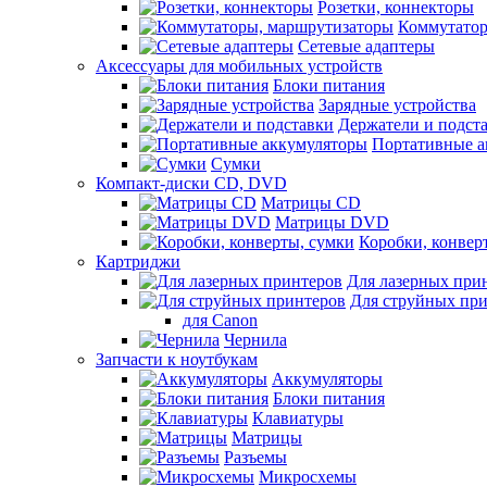
Розетки, коннекторы
Коммутатор
Сетевые адаптеры
Аксессуары для мобильных устройств
Блоки питания
Зарядные устройства
Держатели и подст
Портативные а
Сумки
Компакт-диски CD, DVD
Матрицы CD
Матрицы DVD
Коробки, конвер
Картриджи
Для лазерных при
Для струйных пр
для Canon
Чернила
Запчасти к ноутбукам
Аккумуляторы
Блоки питания
Клавиатуры
Матрицы
Разъемы
Микросхемы