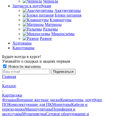
Чернила
Запчасти к ноутбукам
Аккумуляторы
Блоки питания
Клавиатуры
Матрицы
Разъемы
Микросхемы
Разное
Хозтовары
Канцтовары
Будьте всегда в курсе!
Узнавайте о скидках и акциях первым
Новости магазина
Главная
-
Каталог
-
Картриджи
Флэшки
Внешние жесткие диски
Компьютеры, ноутбуки,
ПО
Комплектующие для ПК
Мониторы
Кабели и
переходники
Манипуляторы
Периферия и
аксессуары
Мультимедиа
Сетевое оборудование и