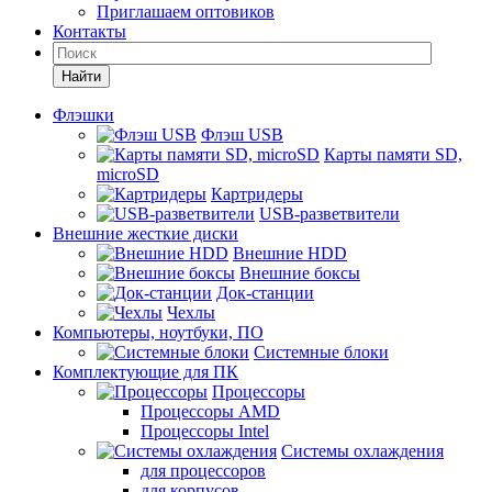
Приглашаем оптовиков
Контакты
Найти
Флэшки
Флэш USB
Карты памяти SD,
microSD
Картридеры
USB-разветвители
Внешние жесткие диски
Внешние HDD
Внешние боксы
Док-станции
Чехлы
Компьютеры, ноутбуки, ПО
Системные блоки
Комплектующие для ПК
Процессоры
Процессоры AMD
Процессоры Intel
Системы охлаждения
для процессоров
для корпусов