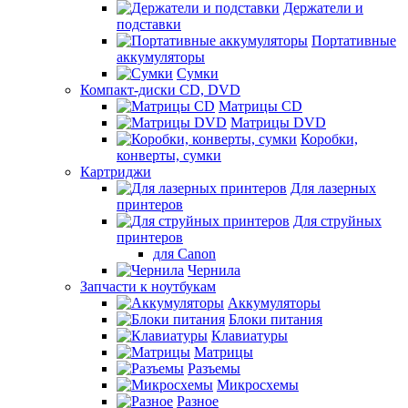
Держатели и
подставки
Портативные
аккумуляторы
Сумки
Компакт-диски CD, DVD
Матрицы CD
Матрицы DVD
Коробки,
конверты, сумки
Картриджи
Для лазерных
принтеров
Для струйных
принтеров
для Canon
Чернила
Запчасти к ноутбукам
Аккумуляторы
Блоки питания
Клавиатуры
Матрицы
Разъемы
Микросхемы
Разное