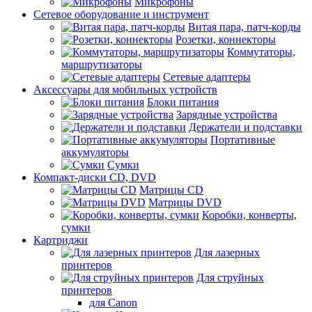
Микрофоны
Сетевое оборудование и инструмент
Витая пара, патч-корды
Розетки, коннекторы
Коммутаторы,
маршрутизаторы
Сетевые адаптеры
Аксессуары для мобильных устройств
Блоки питания
Зарядные устройства
Держатели и подставки
Портативные
аккумуляторы
Сумки
Компакт-диски CD, DVD
Матрицы CD
Матрицы DVD
Коробки, конверты,
сумки
Картриджи
Для лазерных
принтеров
Для струйных
принтеров
для Canon