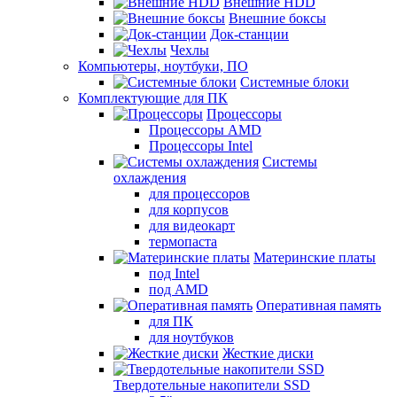
Внешние HDD
Внешние боксы
Док-станции
Чехлы
Компьютеры, ноутбуки, ПО
Системные блоки
Комплектующие для ПК
Процессоры
Процессоры AMD
Процессоры Intel
Системы
охлаждения
для процессоров
для корпусов
для видеокарт
термопаста
Материнские платы
под Intel
под AMD
Оперативная память
для ПК
для ноутбуков
Жесткие диски
Твердотельные накопители SSD