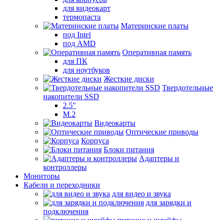
для видеокарт
термопаста
Материнские платы
под Intel
под AMD
Оперативная память
для ПК
для ноутбуков
Жесткие диски
Твердотельные
накопители SSD
2.5"
M.2
Видеокарты
Оптические приводы
Корпуса
Блоки питания
Адаптеры и
контроллеры
Мониторы
Кабели и переходники
для видео и звука
для зарядки и
подключения