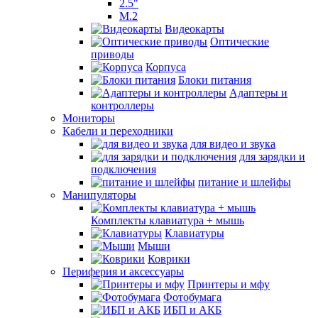
2.5"
M.2
Видеокарты
Оптические
приводы
Корпуса
Блоки питания
Адаптеры и
контроллеры
Мониторы
Кабели и переходники
для видео и звука
для зарядки и
подключения
питание и шлейфы
Манипуляторы
Комплекты клавиатура + мышь
Клавиатуры
Мыши
Коврики
Периферия и аксессуары
Принтеры и мфу
Фотобумага
ИБП и АКБ