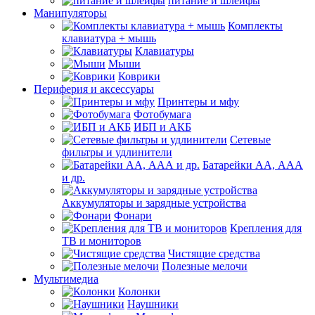
питание и шлейфы
Манипуляторы
Комплекты
клавиатура + мышь
Клавиатуры
Мыши
Коврики
Периферия и аксессуары
Принтеры и мфу
Фотобумага
ИБП и АКБ
Сетевые
фильтры и удлинители
Батарейки АА, ААА
и др.
Аккумуляторы и зарядные устройства
Фонари
Крепления для
ТВ и мониторов
Чистящие средства
Полезные мелочи
Мультимедиа
Колонки
Наушники