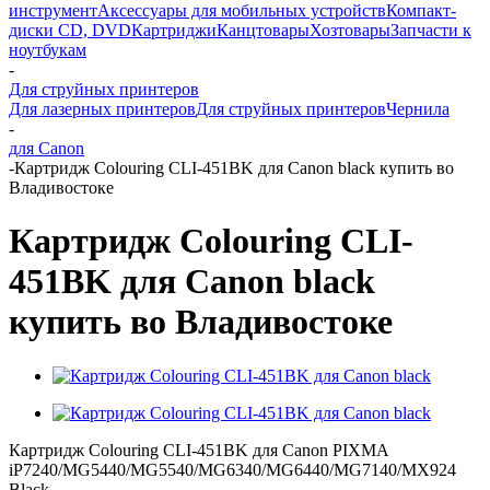
инструмент
Аксессуары для мобильных устройств
Компакт-
диски CD, DVD
Картриджи
Канцтовары
Хозтовары
Запчасти к
ноутбукам
-
Для струйных принтеров
Для лазерных принтеров
Для струйных принтеров
Чернила
-
для Canon
-
Картридж Colouring CLI-451BK для Canon black купить во
Владивостоке
Картридж Colouring CLI-
451BK для Canon black
купить во Владивостоке
Картридж Colouring CLI-451BK для Canon PIXMA
iP7240/MG5440/MG5540/MG6340/MG6440/MG7140/MX924
Black