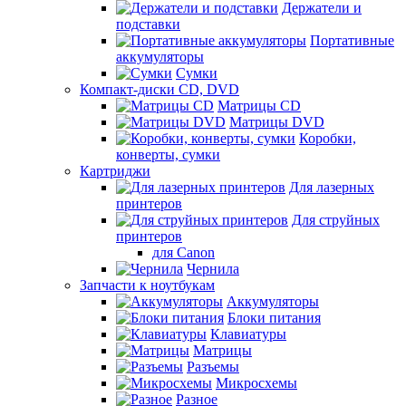
Держатели и
подставки
Портативные
аккумуляторы
Сумки
Компакт-диски CD, DVD
Матрицы CD
Матрицы DVD
Коробки,
конверты, сумки
Картриджи
Для лазерных
принтеров
Для струйных
принтеров
для Canon
Чернила
Запчасти к ноутбукам
Аккумуляторы
Блоки питания
Клавиатуры
Матрицы
Разъемы
Микросхемы
Разное