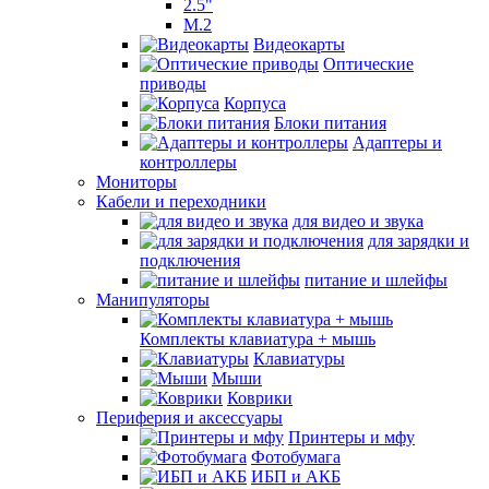
2.5"
M.2
Видеокарты
Оптические
приводы
Корпуса
Блоки питания
Адаптеры и
контроллеры
Мониторы
Кабели и переходники
для видео и звука
для зарядки и
подключения
питание и шлейфы
Манипуляторы
Комплекты клавиатура + мышь
Клавиатуры
Мыши
Коврики
Периферия и аксессуары
Принтеры и мфу
Фотобумага
ИБП и АКБ