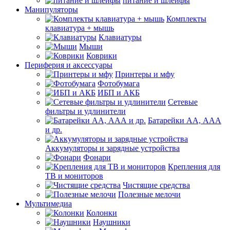
питание и шлейфы
Манипуляторы
Комплекты
клавиатура + мышь
Клавиатуры
Мыши
Коврики
Периферия и аксессуары
Принтеры и мфу
Фотобумага
ИБП и АКБ
Сетевые
фильтры и удлинители
Батарейки АА, ААА
и др.
Аккумуляторы и зарядные устройства
Фонари
Крепления для
ТВ и мониторов
Чистящие средства
Полезные мелочи
Мультимедиа
Колонки
Наушники