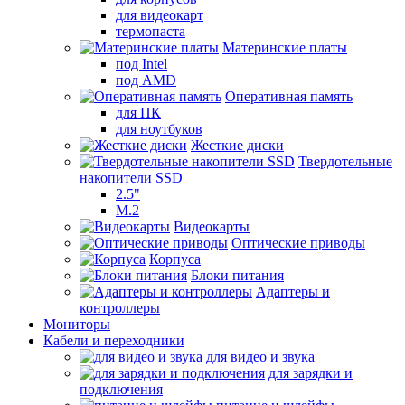
для видеокарт
термопаста
Материнские платы
под Intel
под AMD
Оперативная память
для ПК
для ноутбуков
Жесткие диски
Твердотельные
накопители SSD
2.5"
M.2
Видеокарты
Оптические приводы
Корпуса
Блоки питания
Адаптеры и
контроллеры
Мониторы
Кабели и переходники
для видео и звука
для зарядки и
подключения