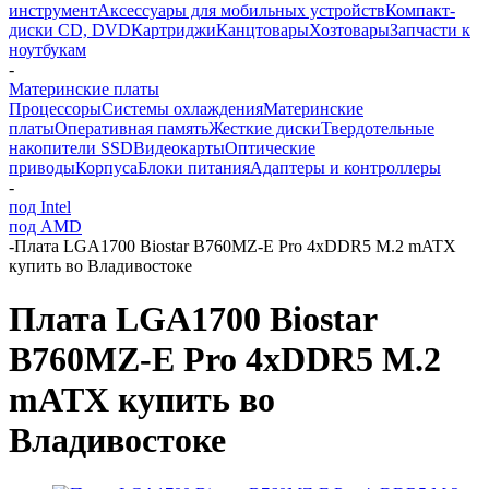
инструмент
Аксессуары для мобильных устройств
Компакт-
диски CD, DVD
Картриджи
Канцтовары
Хозтовары
Запчасти к
ноутбукам
-
Материнские платы
Процессоры
Системы охлаждения
Материнские
платы
Оперативная память
Жесткие диски
Твердотельные
накопители SSD
Видеокарты
Оптические
приводы
Корпуса
Блоки питания
Адаптеры и контроллеры
-
под Intel
под AMD
-
Плата LGA1700 Biostar B760MZ-E Pro 4xDDR5 M.2 mATX
купить во Владивостоке
Плата LGA1700 Biostar
B760MZ-E Pro 4xDDR5 M.2
mATX купить во
Владивостоке