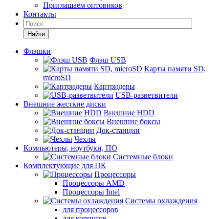
Приглашаем оптовиков
Контакты
Найти
Флэшки
Флэш USB
Карты памяти SD,
microSD
Картридеры
USB-разветвители
Внешние жесткие диски
Внешние HDD
Внешние боксы
Док-станции
Чехлы
Компьютеры, ноутбуки, ПО
Системные блоки
Комплектующие для ПК
Процессоры
Процессоры AMD
Процессоры Intel
Системы охлаждения
для процессоров
для корпусов