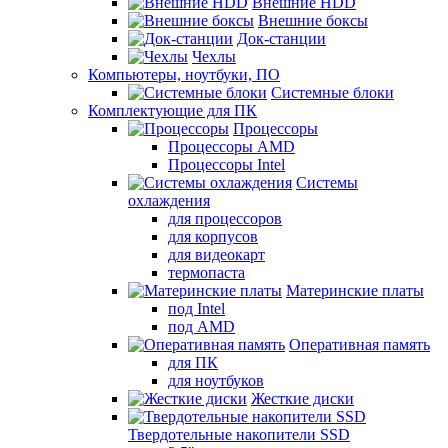
Внешние HDD
Внешние боксы
Док-станции
Чехлы
Компьютеры, ноутбуки, ПО
Системные блоки
Комплектующие для ПК
Процессоры
Процессоры AMD
Процессоры Intel
Системы
охлаждения
для процессоров
для корпусов
для видеокарт
термопаста
Материнские платы
под Intel
под AMD
Оперативная память
для ПК
для ноутбуков
Жесткие диски
Твердотельные накопители SSD