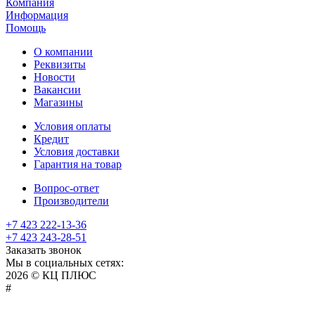
Компания
Информация
Помощь
О компании
Реквизиты
Новости
Вакансии
Магазины
Условия оплаты
Кредит
Условия доставки
Гарантия на товар
Вопрос-ответ
Производители
+7 423 222-13-36
+7 423 243-28-51
Заказать звонок
Мы в социальных сетях:
2026 © КЦ ПЛЮС
sexvediose
troll
hindiporno
kutta
bangalore
kiasa
bhabhi
america
kowalski
remonster
bf
bulu
nepali
#
سكس
سالب
pornostorage.net
nadimar
coxhamster.mobi
ladki
sex
hentai
ki
ammayi
page
hentai
film
pichr
movie
فلام
متناك
teacher
browntubeporn.com
indian
bf
videos
allhentai.net
gaand
cowporn.info
tubebox.info
hentai-
bf
erofreeporn.net
japaneseporntrends.com
aflamsexaraby.com
gekso.org