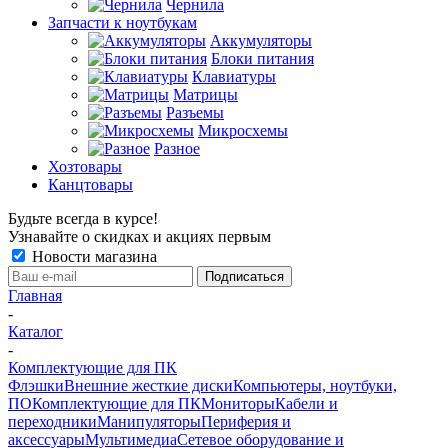
Чернила
Запчасти к ноутбукам
Аккумуляторы
Блоки питания
Клавиатуры
Матрицы
Разъемы
Микросхемы
Разное
Хозтовары
Канцтовары
Будьте всегда в курсе!
Узнавайте о скидках и акциях первым
Новости магазина
Главная
-
Каталог
-
Комплектующие для ПК
Флэшки
Внешние жесткие диски
Компьютеры, ноутбуки,
ПО
Комплектующие для ПК
Мониторы
Кабели и
переходники
Манипуляторы
Периферия и
аксессуары
Мультимедиа
Сетевое оборудование и