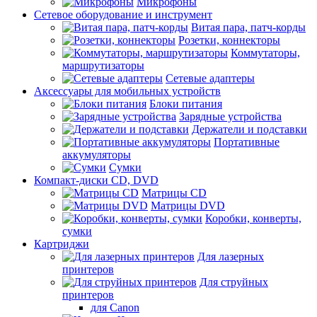
Микрофоны
Сетевое оборудование и инструмент
Витая пара, патч-корды
Розетки, коннекторы
Коммутаторы,
маршрутизаторы
Сетевые адаптеры
Аксессуары для мобильных устройств
Блоки питания
Зарядные устройства
Держатели и подставки
Портативные
аккумуляторы
Сумки
Компакт-диски CD, DVD
Матрицы CD
Матрицы DVD
Коробки, конверты,
сумки
Картриджи
Для лазерных
принтеров
Для струйных
принтеров
для Canon