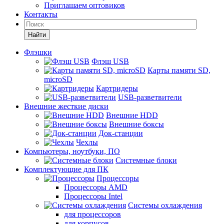
Приглашаем оптовиков
Контакты
Найти
Флэшки
Флэш USB
Карты памяти SD,
microSD
Картридеры
USB-разветвители
Внешние жесткие диски
Внешние HDD
Внешние боксы
Док-станции
Чехлы
Компьютеры, ноутбуки, ПО
Системные блоки
Комплектующие для ПК
Процессоры
Процессоры AMD
Процессоры Intel
Системы охлаждения
для процессоров
для корпусов