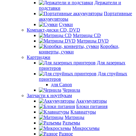
Держатели и
подставки
Портативные
аккумуляторы
Сумки
Компакт-диски CD, DVD
Матрицы CD
Матрицы DVD
Коробки,
конверты, сумки
Картриджи
Для лазерных
принтеров
Для струйных
принтеров
для Canon
Чернила
Запчасти к ноутбукам
Аккумуляторы
Блоки питания
Клавиатуры
Матрицы
Разъемы
Микросхемы
Разное