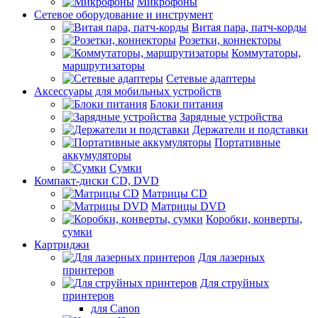
Микрофоны
Сетевое оборудование и инструмент
Витая пара, патч-корды
Розетки, коннекторы
Коммутаторы,
маршрутизаторы
Сетевые адаптеры
Аксессуары для мобильных устройств
Блоки питания
Зарядные устройства
Держатели и подставки
Портативные
аккумуляторы
Сумки
Компакт-диски CD, DVD
Матрицы CD
Матрицы DVD
Коробки, конверты,
сумки
Картриджи
Для лазерных
принтеров
Для струйных
принтеров
для Canon