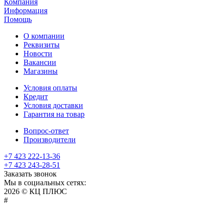
Компания
Информация
Помощь
О компании
Реквизиты
Новости
Вакансии
Магазины
Условия оплаты
Кредит
Условия доставки
Гарантия на товар
Вопрос-ответ
Производители
+7 423 222-13-36
+7 423 243-28-51
Заказать звонок
Мы в социальных сетях:
2026 © КЦ ПЛЮС
sexvediose
troll
hindiporno
kutta
bangalore
kiasa
bhabhi
america
kowalski
remonster
bf
bulu
nepali
#
سكس
سالب
pornostorage.net
nadimar
coxhamster.mobi
ladki
sex
hentai
ki
ammayi
page
hentai
film
pichr
movie
فلام
متناك
teacher
browntubeporn.com
indian
bf
videos
allhentai.net
gaand
cowporn.info
tubebox.info
hentai-
bf
erofreeporn.net
japaneseporntrends.com
aflamsexaraby.com
gekso.org