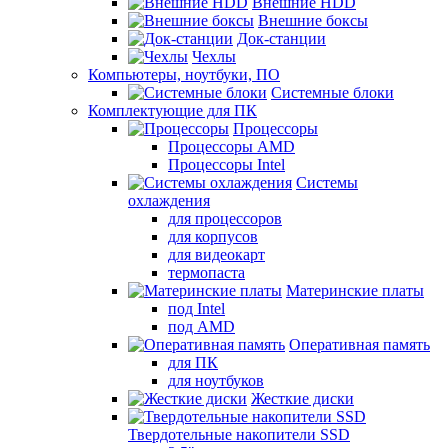
Внешние HDD
Внешние боксы
Док-станции
Чехлы
Компьютеры, ноутбуки, ПО
Системные блоки
Комплектующие для ПК
Процессоры
Процессоры AMD
Процессоры Intel
Системы
охлаждения
для процессоров
для корпусов
для видеокарт
термопаста
Материнские платы
под Intel
под AMD
Оперативная память
для ПК
для ноутбуков
Жесткие диски
Твердотельные накопители SSD