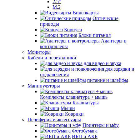
2.5"
M.2
Видеокарты
Оптические
приводы
Корпуса
Блоки питания
Адаптеры и
контроллеры
Мониторы
Кабели и переходники
для видео и звука
для зарядки и
подключения
питание и шлейфы
Манипуляторы
Комплекты клавиатура + мышь
Клавиатуры
Мыши
Коврики
Периферия и аксессуары
Принтеры и мфу
Фотобумага
ИБП и АКБ