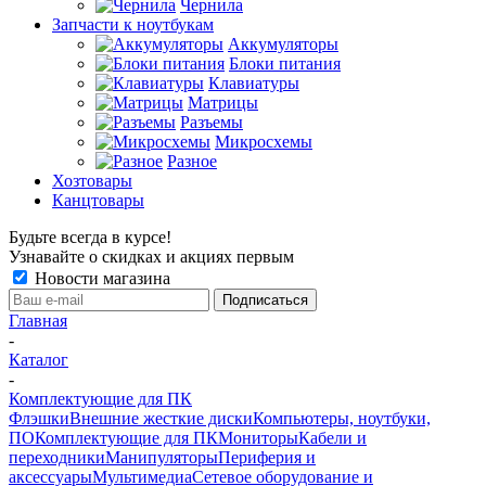
Чернила
Запчасти к ноутбукам
Аккумуляторы
Блоки питания
Клавиатуры
Матрицы
Разъемы
Микросхемы
Разное
Хозтовары
Канцтовары
Будьте всегда в курсе!
Узнавайте о скидках и акциях первым
Новости магазина
Главная
-
Каталог
-
Комплектующие для ПК
Флэшки
Внешние жесткие диски
Компьютеры, ноутбуки,
ПО
Комплектующие для ПК
Мониторы
Кабели и
переходники
Манипуляторы
Периферия и
аксессуары
Мультимедиа
Сетевое оборудование и