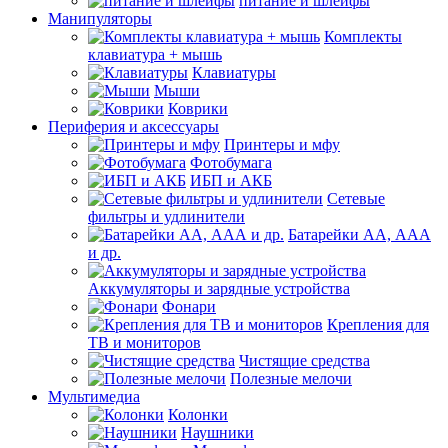
питание и шлейфы
Манипуляторы
Комплекты
клавиатура + мышь
Клавиатуры
Мыши
Коврики
Периферия и аксессуары
Принтеры и мфу
Фотобумага
ИБП и АКБ
Сетевые
фильтры и удлинители
Батарейки АА, ААА
и др.
Аккумуляторы и зарядные устройства
Фонари
Крепления для
ТВ и мониторов
Чистящие средства
Полезные мелочи
Мультимедиа
Колонки
Наушники