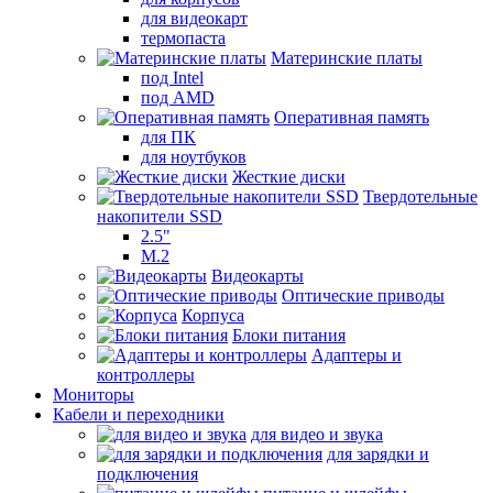
для видеокарт
термопаста
Материнские платы
под Intel
под AMD
Оперативная память
для ПК
для ноутбуков
Жесткие диски
Твердотельные
накопители SSD
2.5"
M.2
Видеокарты
Оптические приводы
Корпуса
Блоки питания
Адаптеры и
контроллеры
Мониторы
Кабели и переходники
для видео и звука
для зарядки и
подключения