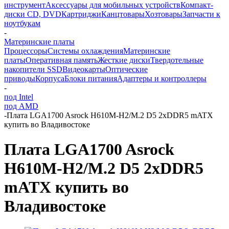
инструмент
Аксессуары для мобильных устройств
Компакт-
диски CD, DVD
Картриджи
Канцтовары
Хозтовары
Запчасти к
ноутбукам
-
Материнские платы
Процессоры
Системы охлаждения
Материнские
платы
Оперативная память
Жесткие диски
Твердотельные
накопители SSD
Видеокарты
Оптические
приводы
Корпуса
Блоки питания
Адаптеры и контроллеры
-
под Intel
под AMD
-
Плата LGA1700 Asrock H610M-H2/M.2 D5 2xDDR5 mATX
купить во Владивостоке
Плата LGA1700 Asrock
H610M-H2/M.2 D5 2xDDR5
mATX купить во
Владивостоке