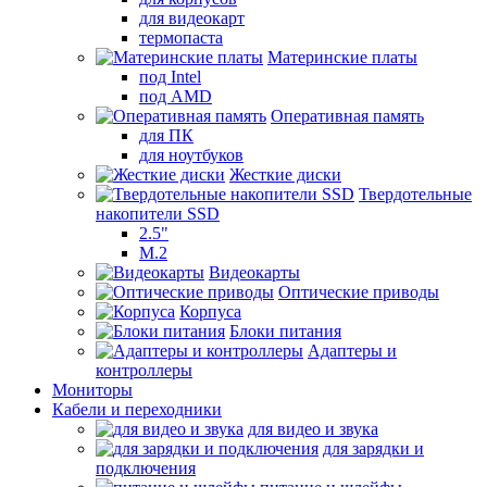
для видеокарт
термопаста
Материнские платы
под Intel
под AMD
Оперативная память
для ПК
для ноутбуков
Жесткие диски
Твердотельные
накопители SSD
2.5"
M.2
Видеокарты
Оптические приводы
Корпуса
Блоки питания
Адаптеры и
контроллеры
Мониторы
Кабели и переходники
для видео и звука
для зарядки и
подключения