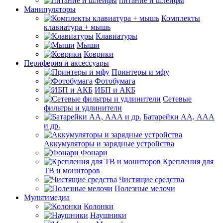
питание и шлейфы
Манипуляторы
Комплекты
клавиатура + мышь
Клавиатуры
Мыши
Коврики
Периферия и аксессуары
Принтеры и мфу
Фотобумага
ИБП и АКБ
Сетевые
фильтры и удлинители
Батарейки АА, ААА
и др.
Аккумуляторы и зарядные устройства
Фонари
Крепления для
ТВ и мониторов
Чистящие средства
Полезные мелочи
Мультимедиа
Колонки
Наушники