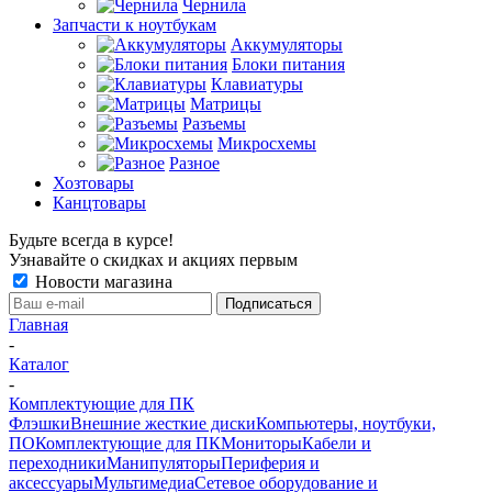
Чернила
Запчасти к ноутбукам
Аккумуляторы
Блоки питания
Клавиатуры
Матрицы
Разъемы
Микросхемы
Разное
Хозтовары
Канцтовары
Будьте всегда в курсе!
Узнавайте о скидках и акциях первым
Новости магазина
Главная
-
Каталог
-
Комплектующие для ПК
Флэшки
Внешние жесткие диски
Компьютеры, ноутбуки,
ПО
Комплектующие для ПК
Мониторы
Кабели и
переходники
Манипуляторы
Периферия и
аксессуары
Мультимедиа
Сетевое оборудование и