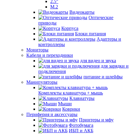
2.5"
M.2
Видеокарты
Оптические
приводы
Корпуса
Блоки питания
Адаптеры и
контроллеры
Мониторы
Кабели и переходники
для видео и звука
для зарядки и
подключения
питание и шлейфы
Манипуляторы
Комплекты клавиатура + мышь
Клавиатуры
Мыши
Коврики
Периферия и аксессуары
Принтеры и мфу
Фотобумага
ИБП и АКБ