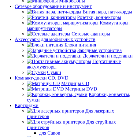
Микрофоны
Сетевое оборудование и инструмент
Витая пара, патч-корды
Розетки, коннекторы
Коммутаторы,
маршрутизаторы
Сетевые адаптеры
Аксессуары для мобильных устройств
Блоки питания
Зарядные устройства
Держатели и подставки
Портативные
аккумуляторы
Сумки
Компакт-диски CD, DVD
Матрицы CD
Матрицы DVD
Коробки, конверты,
сумки
Картриджи
Для лазерных
принтеров
Для струйных
принтеров
для Canon