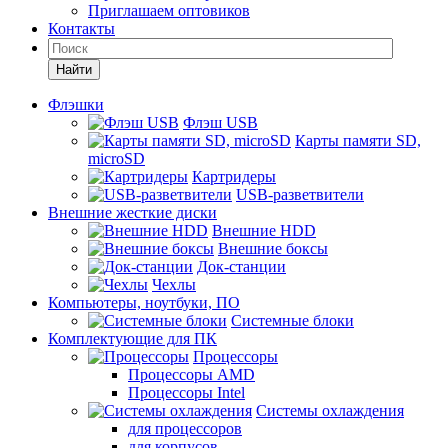
Приглашаем оптовиков
Контакты
Найти
Флэшки
Флэш USB
Карты памяти SD,
microSD
Картридеры
USB-разветвители
Внешние жесткие диски
Внешние HDD
Внешние боксы
Док-станции
Чехлы
Компьютеры, ноутбуки, ПО
Системные блоки
Комплектующие для ПК
Процессоры
Процессоры AMD
Процессоры Intel
Системы охлаждения
для процессоров
для корпусов