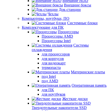
Внешние HDD
Внешние боксы
Док-станции
Чехлы
Компьютеры, ноутбуки, ПО
Системные блоки
Комплектующие для ПК
Процессоры
Процессоры AMD
Процессоры Intel
Системы
охлаждения
для процессоров
для корпусов
для видеокарт
термопаста
Материнские платы
под Intel
под AMD
Оперативная память
для ПК
для ноутбуков
Жесткие диски
Твердотельные накопители SSD