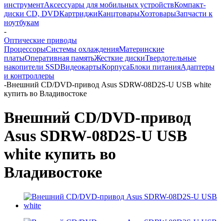
инструмент
Аксессуары для мобильных устройств
Компакт-
диски CD, DVD
Картриджи
Канцтовары
Хозтовары
Запчасти к
ноутбукам
-
Оптические приводы
Процессоры
Системы охлаждения
Материнские
платы
Оперативная память
Жесткие диски
Твердотельные
накопители SSD
Видеокарты
Корпуса
Блоки питания
Адаптеры
и контроллеры
-
Внешний CD/DVD-привод Asus SDRW-08D2S-U USB white
купить во Владивостоке
Внешний CD/DVD-привод
Asus SDRW-08D2S-U USB
white купить во
Владивостоке