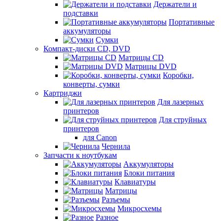
Держатели и
подставки
Портативные
аккумуляторы
Сумки
Компакт-диски CD, DVD
Матрицы CD
Матрицы DVD
Коробки,
конверты, сумки
Картриджи
Для лазерных
принтеров
Для струйных
принтеров
для Canon
Чернила
Запчасти к ноутбукам
Аккумуляторы
Блоки питания
Клавиатуры
Матрицы
Разъемы
Микросхемы
Разное