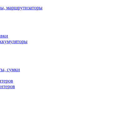
ы, маршрутизаторы
авки
ккумуляторы
ты, сумки
нтеров
интеров