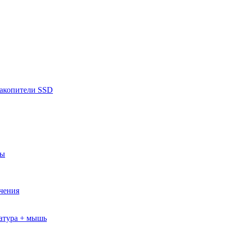
накопители SSD
ры
ючения
атура + мышь