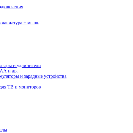
подключения
клавиатура + мышь
льтры и удлинители
АА и др.
муляторы и зарядные устройства
для ТВ и мониторов
орды