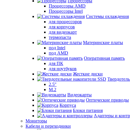
Процессоры
Процессоры AMD
Процессоры Intel
Системы охлаждения
для процессоров
для корпусов
для видеокарт
термопаста
Материнские платы
под Intel
под AMD
Оперативная память
для ПК
для ноутбуков
Жесткие диски
Твердотел
2.5"
M.2
Видеокарты
Оптические приводы
Корпуса
Блоки питания
Адаптеры и конт
Мониторы
Кабели и переходники