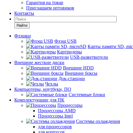
Гарантия на товар
Приглашаем оптовиков
Контакты
Найти
Флэшки
Флэш USB
Карты памяти SD, mi
Картридеры
USB-разветвители
Внешние жесткие диски
Внешние HDD
Внешние боксы
Док-станции
Чехлы
Компьютеры, ноутбуки, ПО
Системные блоки
Комплектующие для ПК
Процессоры
Процессоры AMD
Процессоры Intel
Системы охлаждения
для процессоров
для корпусов