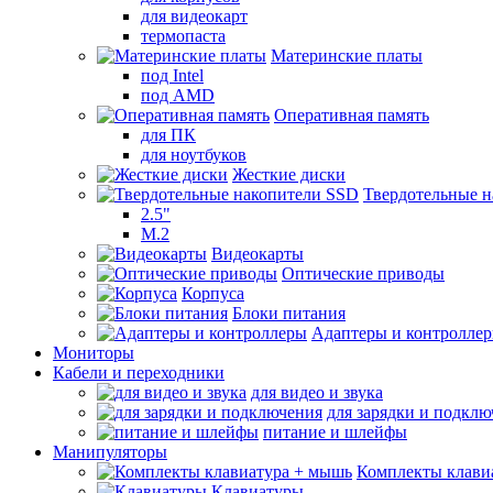
для видеокарт
термопаста
Материнские платы
под Intel
под AMD
Оперативная память
для ПК
для ноутбуков
Жесткие диски
Твердотельные 
2.5"
M.2
Видеокарты
Оптические приводы
Корпуса
Блоки питания
Адаптеры и контролле
Мониторы
Кабели и переходники
для видео и звука
для зарядки и подкл
питание и шлейфы
Манипуляторы
Комплекты клави
Клавиатуры