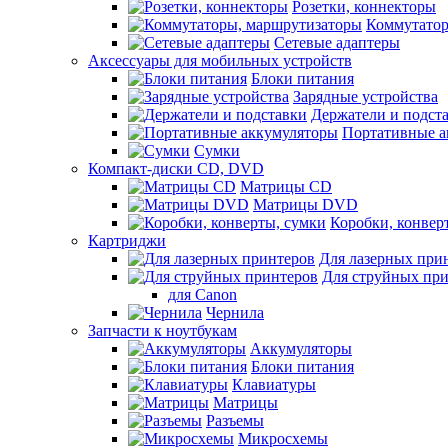
Розетки, коннекторы
Коммутатор
Сетевые адаптеры
Аксессуары для мобильных устройств
Блоки питания
Зарядные устройства
Держатели и подст
Портативные а
Сумки
Компакт-диски CD, DVD
Матрицы CD
Матрицы DVD
Коробки, конвер
Картриджи
Для лазерных при
Для струйных пр
для Canon
Чернила
Запчасти к ноутбукам
Аккумуляторы
Блоки питания
Клавиатуры
Матрицы
Разъемы
Микросхемы