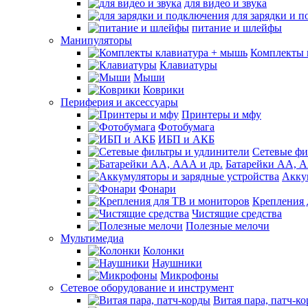
для видео и звука
для зарядки и 
питание и шлейфы
Манипуляторы
Комплекты 
Клавиатуры
Мыши
Коврики
Периферия и аксессуары
Принтеры и мфу
Фотобумага
ИБП и АКБ
Сетевые фи
Батарейки АА, А
Акку
Фонари
Крепления 
Чистящие средства
Полезные мелочи
Мультимедиа
Колонки
Наушники
Микрофоны
Сетевое оборудование и инструмент
Витая пара, патч-к