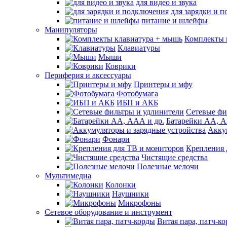
для видео и звука
для зарядки и 
питание и шлейфы
Манипуляторы
Комплекты 
Клавиатуры
Мыши
Коврики
Периферия и аксессуары
Принтеры и мфу
Фотобумага
ИБП и АКБ
Сетевые фи
Батарейки АА, А
Акку
Фонари
Крепления 
Чистящие средства
Полезные мелочи
Мультимедиа
Колонки
Наушники
Микрофоны
Сетевое оборудование и инструмент
Витая пара, патч-к