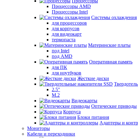
Процессоры
Процессоры AMD
Процессоры Intel
Системы охлаждения
для процессоров
для корпусов
для видеокарт
термопаста
Материнские платы
под Intel
под AMD
Оперативная память
для ПК
для ноутбуков
Жесткие диски
Твердотел
2.5"
M.2
Видеокарты
Оптические приводы
Корпуса
Блоки питания
Адаптеры и конт
Мониторы
Кабели и переходники