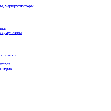
ы, маршрутизаторы
авки
ккумуляторы
ты, сумки
нтеров
интеров