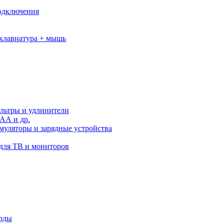
подключения
клавиатура + мышь
льтры и удлинители
АА и др.
муляторы и зарядные устройства
для ТВ и мониторов
орды