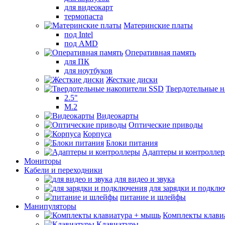
для видеокарт
термопаста
Материнские платы
под Intel
под AMD
Оперативная память
для ПК
для ноутбуков
Жесткие диски
Твердотельные 
2.5"
M.2
Видеокарты
Оптические приводы
Корпуса
Блоки питания
Адаптеры и контролле
Мониторы
Кабели и переходники
для видео и звука
для зарядки и подкл
питание и шлейфы
Манипуляторы
Комплекты клави
Клавиатуры