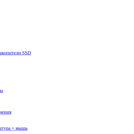
накопители SSD
ры
ючения
атура + мышь