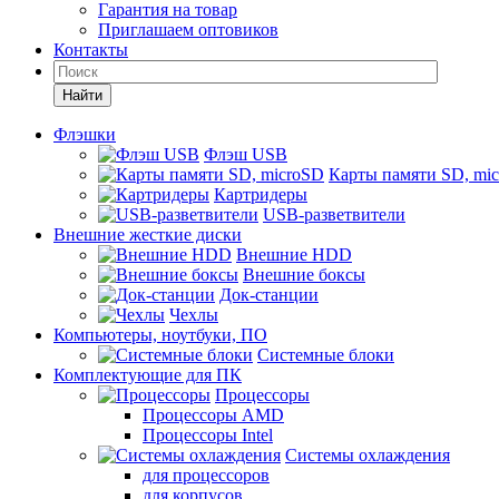
Гарантия на товар
Приглашаем оптовиков
Контакты
Найти
Флэшки
Флэш USB
Карты памяти SD, mi
Картридеры
USB-разветвители
Внешние жесткие диски
Внешние HDD
Внешние боксы
Док-станции
Чехлы
Компьютеры, ноутбуки, ПО
Системные блоки
Комплектующие для ПК
Процессоры
Процессоры AMD
Процессоры Intel
Системы охлаждения
для процессоров
для корпусов