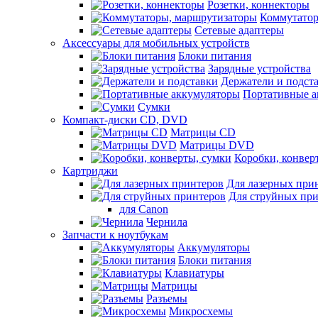
Розетки, коннекторы
Коммутатор
Сетевые адаптеры
Аксессуары для мобильных устройств
Блоки питания
Зарядные устройства
Держатели и подст
Портативные а
Сумки
Компакт-диски CD, DVD
Матрицы CD
Матрицы DVD
Коробки, конвер
Картриджи
Для лазерных при
Для струйных пр
для Canon
Чернила
Запчасти к ноутбукам
Аккумуляторы
Блоки питания
Клавиатуры
Матрицы
Разъемы
Микросхемы