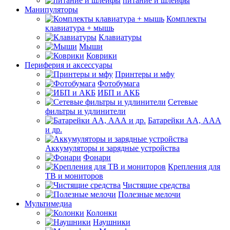
питание и шлейфы
Манипуляторы
Комплекты
клавиатура + мышь
Клавиатуры
Мыши
Коврики
Периферия и аксессуары
Принтеры и мфу
Фотобумага
ИБП и АКБ
Сетевые
фильтры и удлинители
Батарейки АА, ААА
и др.
Аккумуляторы и зарядные устройства
Фонари
Крепления для
ТВ и мониторов
Чистящие средства
Полезные мелочи
Мультимедиа
Колонки
Наушники