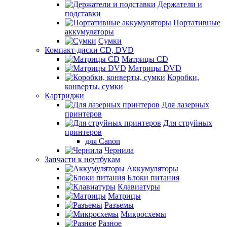
Держатели и
подставки
Портативные
аккумуляторы
Сумки
Компакт-диски CD, DVD
Матрицы CD
Матрицы DVD
Коробки,
конверты, сумки
Картриджи
Для лазерных
принтеров
Для струйных
принтеров
для Canon
Чернила
Запчасти к ноутбукам
Аккумуляторы
Блоки питания
Клавиатуры
Матрицы
Разъемы
Микросхемы
Разное