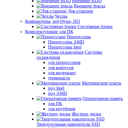
Внешние HDD
Внешние боксы
Док-станции
Чехлы
Компьютеры, ноутбуки, ПО
Системные блоки
Комплектующие для ПК
Процессоры
Процессоры AMD
Процессоры Intel
Системы
охлаждения
для процессоров
для корпусов
для видеокарт
термопаста
Материнские платы
под Intel
под AMD
Оперативная память
для ПК
для ноутбуков
Жесткие диски
Твердотельные накопители SSD