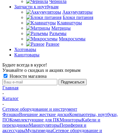
Чернила
Запчасти к ноутбукам
Аккумуляторы
Блоки питания
Клавиатуры
Матрицы
Разъемы
Микросхемы
Разное
Хозтовары
Канцтовары
Будьте всегда в курсе!
Узнавайте о скидках и акциях первым
Новости магазина
Главная
-
Каталог
-
Сетевое оборудование и инструмент
Флэшки
Внешние жесткие диски
Компьютеры, ноутбуки,
ПО
Комплектующие для ПК
Мониторы
Кабели и
переходники
Манипуляторы
Периферия и
аксессуары
Мультимедиа
Сетевое оборудование и