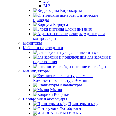
2.5"
M.2
Видеокарты
Оптические
приводы
Корпуса
Блоки питания
Адаптеры и
контроллеры
Мониторы
Кабели и переходники
для видео и звука
для зарядки и
подключения
питание и шлейфы
Манипуляторы
Комплекты клавиатура + мышь
Клавиатуры
Мыши
Коврики
Периферия и аксессуары
Принтеры и мфу
Фотобумага
ИБП и АКБ