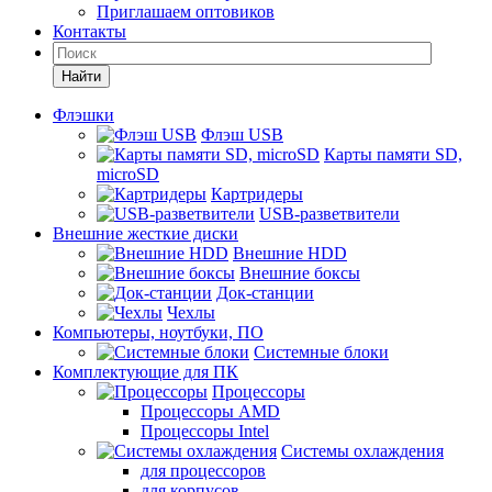
Приглашаем оптовиков
Контакты
Найти
Флэшки
Флэш USB
Карты памяти SD,
microSD
Картридеры
USB-разветвители
Внешние жесткие диски
Внешние HDD
Внешние боксы
Док-станции
Чехлы
Компьютеры, ноутбуки, ПО
Системные блоки
Комплектующие для ПК
Процессоры
Процессоры AMD
Процессоры Intel
Системы охлаждения
для процессоров
для корпусов