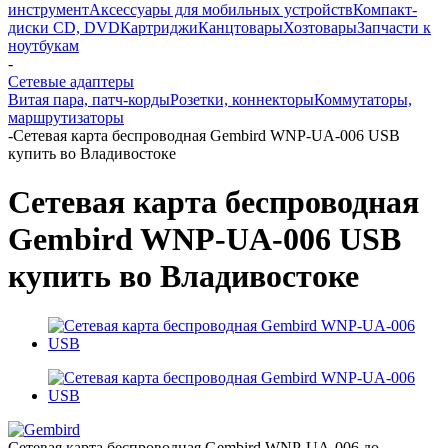
инструмент
Аксессуары для мобильных устройств
Компакт-
диски CD, DVD
Картриджи
Канцтовары
Хозтовары
Запчасти к
ноутбукам
-
Сетевые адаптеры
Витая пара, патч-корды
Розетки, коннекторы
Коммутаторы,
маршрутизаторы
-
Сетевая карта беспроводная Gembird WNP-UA-006 USB
купить во Владивостоке
Сетевая карта беспроводная
Gembird WNP-UA-006 USB
купить во Владивостоке
Сетевая карта беспроводная Gembird WNP-UA-006 до