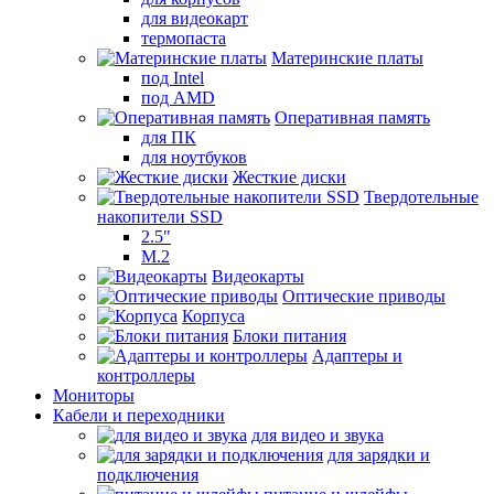
для видеокарт
термопаста
Материнские платы
под Intel
под AMD
Оперативная память
для ПК
для ноутбуков
Жесткие диски
Твердотельные
накопители SSD
2.5"
M.2
Видеокарты
Оптические приводы
Корпуса
Блоки питания
Адаптеры и
контроллеры
Мониторы
Кабели и переходники
для видео и звука
для зарядки и
подключения