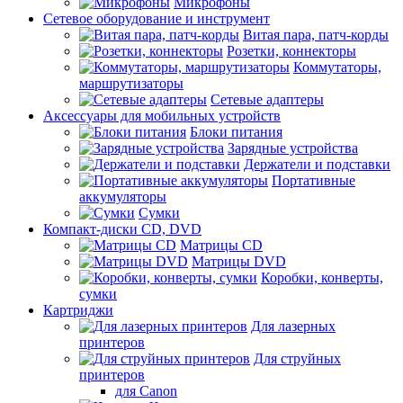
Микрофоны
Сетевое оборудование и инструмент
Витая пара, патч-корды
Розетки, коннекторы
Коммутаторы,
маршрутизаторы
Сетевые адаптеры
Аксессуары для мобильных устройств
Блоки питания
Зарядные устройства
Держатели и подставки
Портативные
аккумуляторы
Сумки
Компакт-диски CD, DVD
Матрицы CD
Матрицы DVD
Коробки, конверты,
сумки
Картриджи
Для лазерных
принтеров
Для струйных
принтеров
для Canon