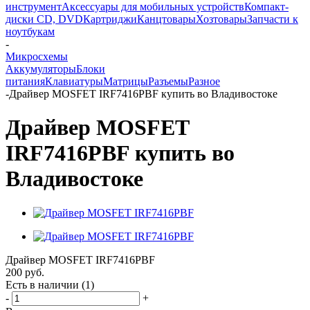
инструмент
Аксессуары для мобильных устройств
Компакт-
диски CD, DVD
Картриджи
Канцтовары
Хозтовары
Запчасти к
ноутбукам
-
Микросхемы
Аккумуляторы
Блоки
питания
Клавиатуры
Матрицы
Разъемы
Разное
-
Драйвер MOSFET IRF7416PBF купить во Владивостоке
Драйвер MOSFET
IRF7416PBF купить во
Владивостоке
Драйвер MOSFET IRF7416PBF
200
руб.
Есть в наличии
(1)
-
+