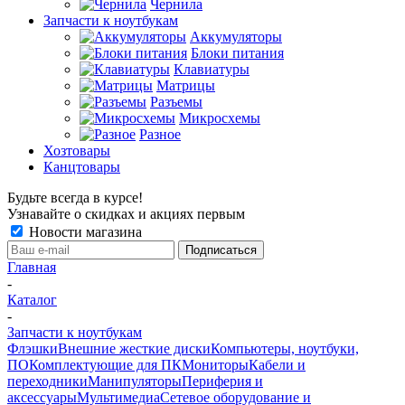
Чернила
Запчасти к ноутбукам
Аккумуляторы
Блоки питания
Клавиатуры
Матрицы
Разъемы
Микросхемы
Разное
Хозтовары
Канцтовары
Будьте всегда в курсе!
Узнавайте о скидках и акциях первым
Новости магазина
Главная
-
Каталог
-
Запчасти к ноутбукам
Флэшки
Внешние жесткие диски
Компьютеры, ноутбуки,
ПО
Комплектующие для ПК
Мониторы
Кабели и
переходники
Манипуляторы
Периферия и
аксессуары
Мультимедиа
Сетевое оборудование и