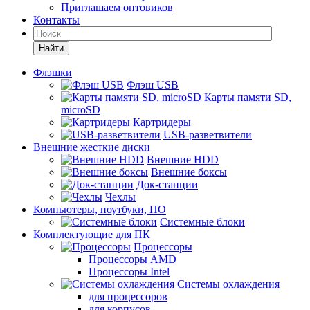
Приглашаем оптовиков
Контакты
Найти
Флэшки
Флэш USB
Карты памяти SD,
microSD
Картридеры
USB-разветвители
Внешние жесткие диски
Внешние HDD
Внешние боксы
Док-станции
Чехлы
Компьютеры, ноутбуки, ПО
Системные блоки
Комплектующие для ПК
Процессоры
Процессоры AMD
Процессоры Intel
Системы охлаждения
для процессоров
для корпусов