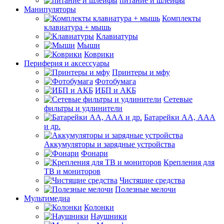
питание и шлейфы
Манипуляторы
Комплекты
клавиатура + мышь
Клавиатуры
Мыши
Коврики
Периферия и аксессуары
Принтеры и мфу
Фотобумага
ИБП и АКБ
Сетевые
фильтры и удлинители
Батарейки АА, ААА
и др.
Аккумуляторы и зарядные устройства
Фонари
Крепления для
ТВ и мониторов
Чистящие средства
Полезные мелочи
Мультимедиа
Колонки
Наушники