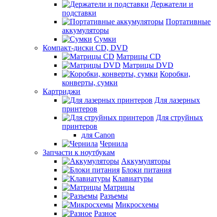
Держатели и
подставки
Портативные
аккумуляторы
Сумки
Компакт-диски CD, DVD
Матрицы CD
Матрицы DVD
Коробки,
конверты, сумки
Картриджи
Для лазерных
принтеров
Для струйных
принтеров
для Canon
Чернила
Запчасти к ноутбукам
Аккумуляторы
Блоки питания
Клавиатуры
Матрицы
Разъемы
Микросхемы
Разное