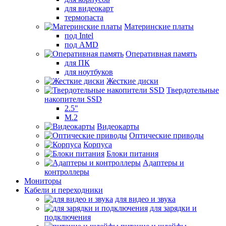
для видеокарт
термопаста
Материнские платы
под Intel
под AMD
Оперативная память
для ПК
для ноутбуков
Жесткие диски
Твердотельные
накопители SSD
2.5"
M.2
Видеокарты
Оптические приводы
Корпуса
Блоки питания
Адаптеры и
контроллеры
Мониторы
Кабели и переходники
для видео и звука
для зарядки и
подключения