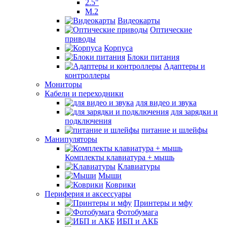
2.5"
M.2
Видеокарты
Оптические
приводы
Корпуса
Блоки питания
Адаптеры и
контроллеры
Мониторы
Кабели и переходники
для видео и звука
для зарядки и
подключения
питание и шлейфы
Манипуляторы
Комплекты клавиатура + мышь
Клавиатуры
Мыши
Коврики
Периферия и аксессуары
Принтеры и мфу
Фотобумага
ИБП и АКБ