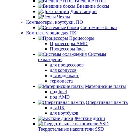
Внешние HDD
Внешние боксы
Док-станции
Чехлы
Компьютеры, ноутбуки, ПО
Системные блоки
Комплектующие для ПК
Процессоры
Процессоры AMD
Процессоры Intel
Системы
охлаждения
для процессоров
для корпусов
для видеокарт
термопаста
Материнские платы
под Intel
под AMD
Оперативная память
для ПК
для ноутбуков
Жесткие диски
Твердотельные накопители SSD