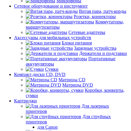
Микрофоны
Сетевое оборудование и инструмент
Витая пара, патч-корды
Розетки, коннекторы
Коммутаторы,
маршрутизаторы
Сетевые адаптеры
Аксессуары для мобильных устройств
Блоки питания
Зарядные устройства
Держатели и подставки
Портативные
аккумуляторы
Сумки
Компакт-диски CD, DVD
Матрицы CD
Матрицы DVD
Коробки, конверты,
сумки
Картриджи
Для лазерных
принтеров
Для струйных
принтеров
для Canon