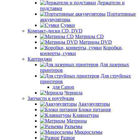
Держатели и
подставки
Портативные
аккумуляторы
Сумки
Компакт-диски CD, DVD
Матрицы CD
Матрицы DVD
Коробки,
конверты, сумки
Картриджи
Для лазерных
принтеров
Для струйных
принтеров
для Canon
Чернила
Запчасти к ноутбукам
Аккумуляторы
Блоки питания
Клавиатуры
Матрицы
Разъемы
Микросхемы
Разное