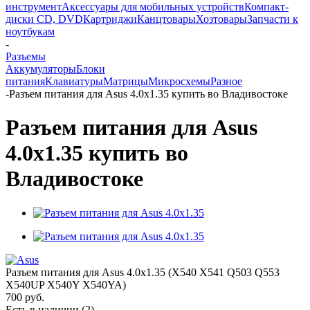
инструмент
Аксессуары для мобильных устройств
Компакт-
диски CD, DVD
Картриджи
Канцтовары
Хозтовары
Запчасти к
ноутбукам
-
Разъемы
Аккумуляторы
Блоки
питания
Клавиатуры
Матрицы
Микросхемы
Разное
-
Разъем питания для Asus 4.0x1.35 купить во Владивостоке
Разъем питания для Asus
4.0x1.35 купить во
Владивостоке
Разъем питания для Asus 4.0x1.35 (X540 X541 Q503 Q553
X540UP X540Y X540YA)
700
руб.
Есть в наличии
(2)