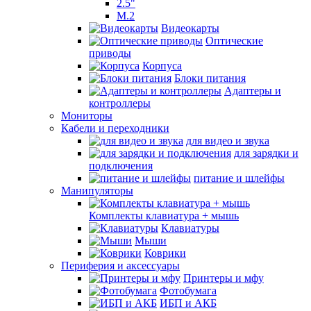
2.5"
M.2
Видеокарты
Оптические
приводы
Корпуса
Блоки питания
Адаптеры и
контроллеры
Мониторы
Кабели и переходники
для видео и звука
для зарядки и
подключения
питание и шлейфы
Манипуляторы
Комплекты клавиатура + мышь
Клавиатуры
Мыши
Коврики
Периферия и аксессуары
Принтеры и мфу
Фотобумага
ИБП и АКБ