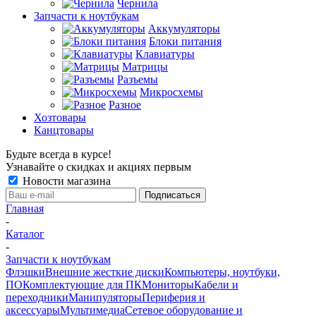
Чернила
Запчасти к ноутбукам
Аккумуляторы
Блоки питания
Клавиатуры
Матрицы
Разъемы
Микросхемы
Разное
Хозтовары
Канцтовары
Будьте всегда в курсе!
Узнавайте о скидках и акциях первым
Новости магазина
Главная
-
Каталог
-
Запчасти к ноутбукам
Флэшки
Внешние жесткие диски
Компьютеры, ноутбуки,
ПО
Комплектующие для ПК
Мониторы
Кабели и
переходники
Манипуляторы
Периферия и
аксессуары
Мультимедиа
Сетевое оборудование и