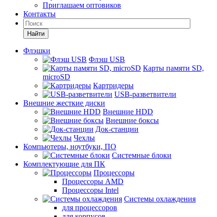
Приглашаем оптовиков
Контакты
Найти
Флэшки
Флэш USB
Карты памяти SD,
microSD
Картридеры
USB-разветвители
Внешние жесткие диски
Внешние HDD
Внешние боксы
Док-станции
Чехлы
Компьютеры, ноутбуки, ПО
Системные блоки
Комплектующие для ПК
Процессоры
Процессоры AMD
Процессоры Intel
Системы охлаждения
для процессоров
для корпусов