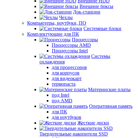
Внешние HDD
Внешние боксы
Док-станции
Чехлы
Компьютеры, ноутбуки, ПО
Системные блоки
Комплектующие для ПК
Процессоры
Процессоры AMD
Процессоры Intel
Системы
охлаждения
для процессоров
для корпусов
для видеокарт
термопаста
Материнские платы
под Intel
под AMD
Оперативная память
для ПК
для ноутбуков
Жесткие диски
Твердотельные накопители SSD