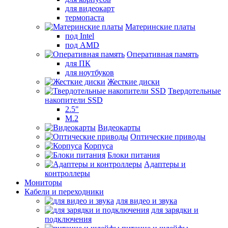
для видеокарт
термопаста
Материнские платы
под Intel
под AMD
Оперативная память
для ПК
для ноутбуков
Жесткие диски
Твердотельные
накопители SSD
2.5"
M.2
Видеокарты
Оптические приводы
Корпуса
Блоки питания
Адаптеры и
контроллеры
Мониторы
Кабели и переходники
для видео и звука
для зарядки и
подключения