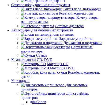
Микрофоны
Сетевое оборудование и инструмент
Витая пара, патч-корды
Розетки, коннекторы
Коммутаторы,
маршрутизаторы
Сетевые адаптеры
Аксессуары для мобильных устройств
Блоки питания
Зарядные устройства
Держатели и подставки
Портативные
аккумуляторы
Сумки
Компакт-диски CD, DVD
Матрицы CD
Матрицы DVD
Коробки, конверты,
сумки
Картриджи
Для лазерных
принтеров
Для струйных
принтеров
для Canon