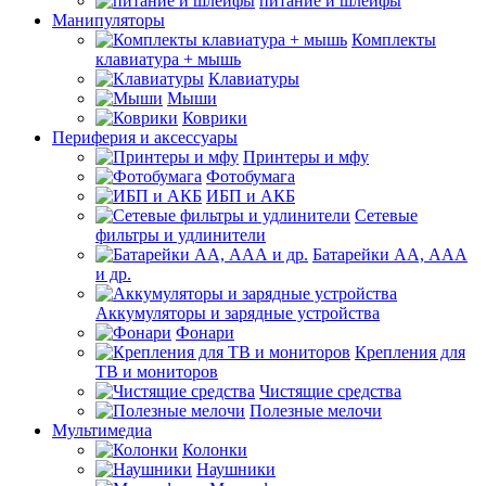
питание и шлейфы
Манипуляторы
Комплекты
клавиатура + мышь
Клавиатуры
Мыши
Коврики
Периферия и аксессуары
Принтеры и мфу
Фотобумага
ИБП и АКБ
Сетевые
фильтры и удлинители
Батарейки АА, ААА
и др.
Аккумуляторы и зарядные устройства
Фонари
Крепления для
ТВ и мониторов
Чистящие средства
Полезные мелочи
Мультимедиа
Колонки
Наушники