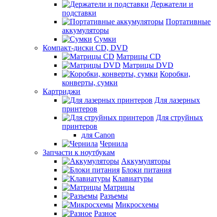
Держатели и
подставки
Портативные
аккумуляторы
Сумки
Компакт-диски CD, DVD
Матрицы CD
Матрицы DVD
Коробки,
конверты, сумки
Картриджи
Для лазерных
принтеров
Для струйных
принтеров
для Canon
Чернила
Запчасти к ноутбукам
Аккумуляторы
Блоки питания
Клавиатуры
Матрицы
Разъемы
Микросхемы
Разное