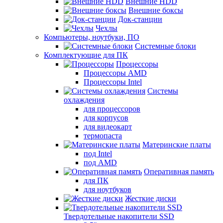
Внешние HDD
Внешние боксы
Док-станции
Чехлы
Компьютеры, ноутбуки, ПО
Системные блоки
Комплектующие для ПК
Процессоры
Процессоры AMD
Процессоры Intel
Системы
охлаждения
для процессоров
для корпусов
для видеокарт
термопаста
Материнские платы
под Intel
под AMD
Оперативная память
для ПК
для ноутбуков
Жесткие диски
Твердотельные накопители SSD