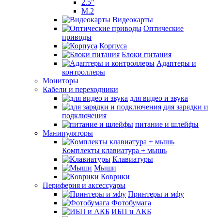
2.5"
M.2
Видеокарты
Оптические
приводы
Корпуса
Блоки питания
Адаптеры и
контроллеры
Мониторы
Кабели и переходники
для видео и звука
для зарядки и
подключения
питание и шлейфы
Манипуляторы
Комплекты клавиатура + мышь
Клавиатуры
Мыши
Коврики
Периферия и аксессуары
Принтеры и мфу
Фотобумага
ИБП и АКБ