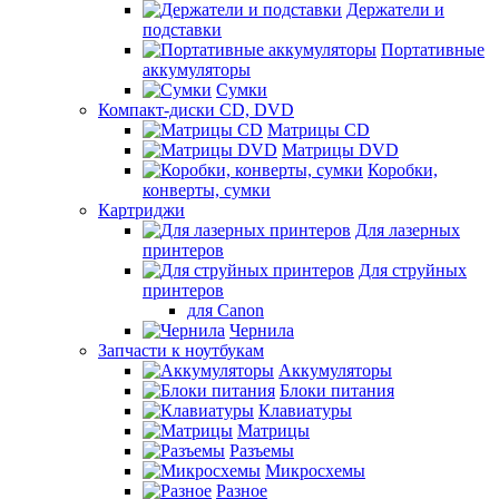
Держатели и
подставки
Портативные
аккумуляторы
Сумки
Компакт-диски CD, DVD
Матрицы CD
Матрицы DVD
Коробки,
конверты, сумки
Картриджи
Для лазерных
принтеров
Для струйных
принтеров
для Canon
Чернила
Запчасти к ноутбукам
Аккумуляторы
Блоки питания
Клавиатуры
Матрицы
Разъемы
Микросхемы
Разное