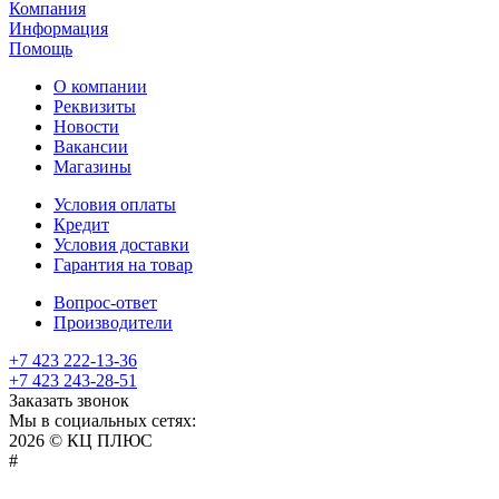
Компания
Информация
Помощь
О компании
Реквизиты
Новости
Вакансии
Магазины
Условия оплаты
Кредит
Условия доставки
Гарантия на товар
Вопрос-ответ
Производители
+7 423 222-13-36
+7 423 243-28-51
Заказать звонок
Мы в социальных сетях:
2026 © КЦ ПЛЮС
sexvediose
troll
hindiporno
kutta
bangalore
kiasa
bhabhi
america
kowalski
remonster
bf
bulu
nepali
#
سكس
سالب
pornostorage.net
nadimar
coxhamster.mobi
ladki
sex
hentai
ki
ammayi
page
hentai
film
pichr
movie
فلام
متناك