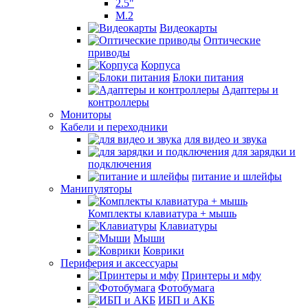
2.5"
M.2
Видеокарты
Оптические
приводы
Корпуса
Блоки питания
Адаптеры и
контроллеры
Мониторы
Кабели и переходники
для видео и звука
для зарядки и
подключения
питание и шлейфы
Манипуляторы
Комплекты клавиатура + мышь
Клавиатуры
Мыши
Коврики
Периферия и аксессуары
Принтеры и мфу
Фотобумага
ИБП и АКБ