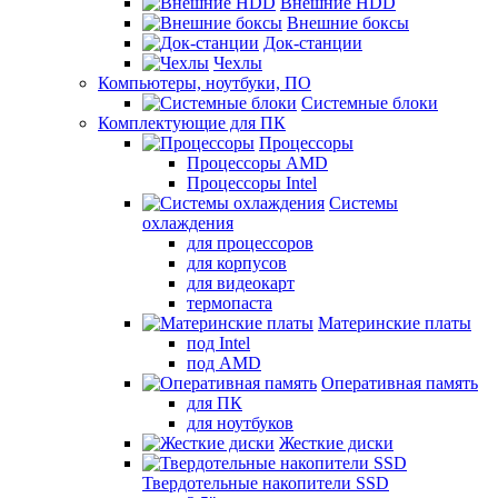
Внешние HDD
Внешние боксы
Док-станции
Чехлы
Компьютеры, ноутбуки, ПО
Системные блоки
Комплектующие для ПК
Процессоры
Процессоры AMD
Процессоры Intel
Системы
охлаждения
для процессоров
для корпусов
для видеокарт
термопаста
Материнские платы
под Intel
под AMD
Оперативная память
для ПК
для ноутбуков
Жесткие диски
Твердотельные накопители SSD