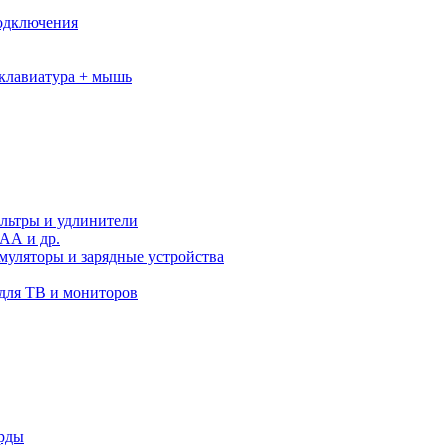
подключения
клавиатура + мышь
льтры и удлинители
АА и др.
муляторы и зарядные устройства
для ТВ и мониторов
орды