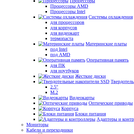
Процессоры
Процессоры AMD
Процессоры Intel
Системы охлаждения
для процессоров
для корпусов
для видеокарт
термопаста
Материнские платы
под Intel
под AMD
Оперативная память
для ПК
для ноутбуков
Жесткие диски
Твердотел
2.5"
M.2
Видеокарты
Оптические приводы
Корпуса
Блоки питания
Адаптеры и конт
Мониторы
Кабели и переходники