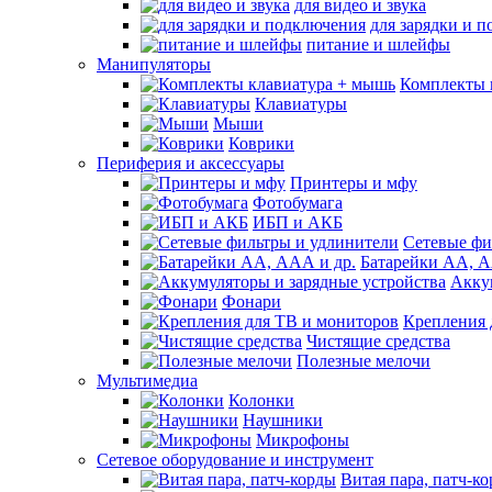
для видео и звука
для зарядки и 
питание и шлейфы
Манипуляторы
Комплекты 
Клавиатуры
Мыши
Коврики
Периферия и аксессуары
Принтеры и мфу
Фотобумага
ИБП и АКБ
Сетевые фи
Батарейки АА, А
Акку
Фонари
Крепления 
Чистящие средства
Полезные мелочи
Мультимедиа
Колонки
Наушники
Микрофоны
Сетевое оборудование и инструмент
Витая пара, патч-к