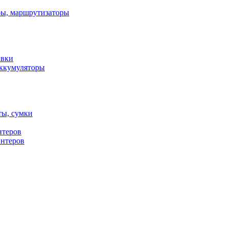
ы, маршрутизаторы
авки
ккумуляторы
ты, сумки
нтеров
интеров