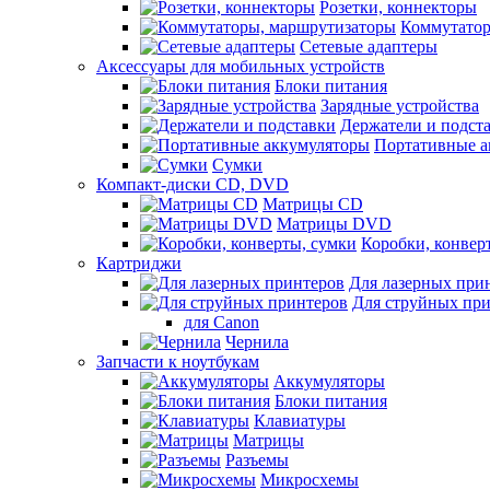
Розетки, коннекторы
Коммутатор
Сетевые адаптеры
Аксессуары для мобильных устройств
Блоки питания
Зарядные устройства
Держатели и подст
Портативные а
Сумки
Компакт-диски CD, DVD
Матрицы CD
Матрицы DVD
Коробки, конвер
Картриджи
Для лазерных при
Для струйных пр
для Canon
Чернила
Запчасти к ноутбукам
Аккумуляторы
Блоки питания
Клавиатуры
Матрицы
Разъемы
Микросхемы