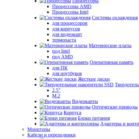
Процессоры
Процессоры AMD
Процессоры Intel
Системы охлаждения
для процессоров
для корпусов
для видеокарт
термопаста
Материнские платы
под Intel
под AMD
Оперативная память
для ПК
для ноутбуков
Жесткие диски
Твердотел
2.5"
M.2
Видеокарты
Оптические приводы
Корпуса
Блоки питания
Адаптеры и конт
Мониторы
Кабели и переходники