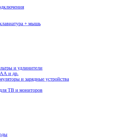
подключения
клавиатура + мышь
льтры и удлинители
АА и др.
муляторы и зарядные устройства
для ТВ и мониторов
орды