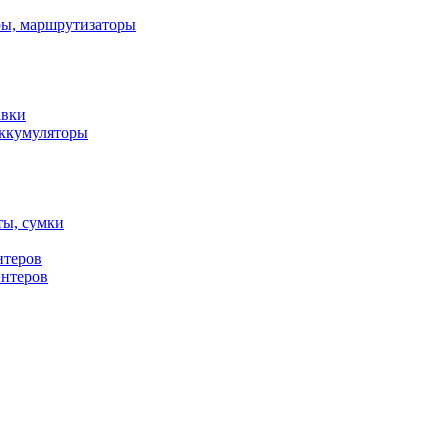
ы, маршрутизаторы
авки
ккумуляторы
ты, сумки
нтеров
интеров