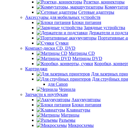
Розетки, коннекторы
Коммутатор
Сетевые адаптеры
Аксессуары для мобильных устройств
Блоки питания
Зарядные устройства
Держатели и подст
Портативные а
Сумки
Компакт-диски CD, DVD
Матрицы CD
Матрицы DVD
Коробки, конвер
Картриджи
Для лазерных при
Для струйных пр
для Canon
Чернила
Запчасти к ноутбукам
Аккумуляторы
Блоки питания
Клавиатуры
Матрицы
Разъемы
Микросхемы