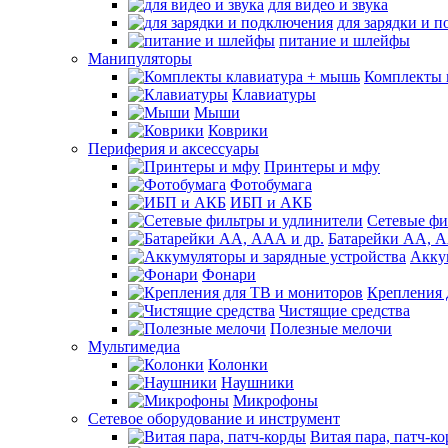
для видео и звука
для зарядки и 
питание и шлейфы
Манипуляторы
Комплекты 
Клавиатуры
Мыши
Коврики
Периферия и аксессуары
Принтеры и мфу
Фотобумага
ИБП и АКБ
Сетевые фи
Батарейки АА, А
Акку
Фонари
Крепления 
Чистящие средства
Полезные мелочи
Мультимедиа
Колонки
Наушники
Микрофоны
Сетевое оборудование и инструмент
Витая пара, патч-к