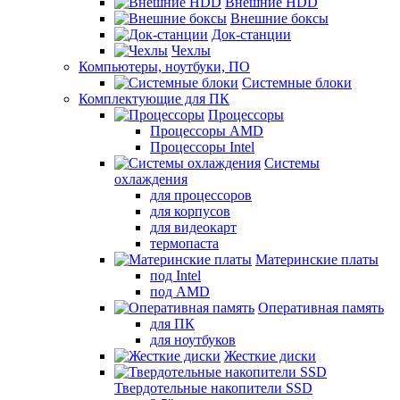
Внешние HDD
Внешние боксы
Док-станции
Чехлы
Компьютеры, ноутбуки, ПО
Системные блоки
Комплектующие для ПК
Процессоры
Процессоры AMD
Процессоры Intel
Системы
охлаждения
для процессоров
для корпусов
для видеокарт
термопаста
Материнские платы
под Intel
под AMD
Оперативная память
для ПК
для ноутбуков
Жесткие диски
Твердотельные накопители SSD