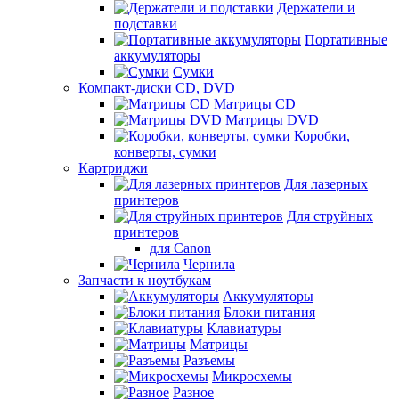
Держатели и
подставки
Портативные
аккумуляторы
Сумки
Компакт-диски CD, DVD
Матрицы CD
Матрицы DVD
Коробки,
конверты, сумки
Картриджи
Для лазерных
принтеров
Для струйных
принтеров
для Canon
Чернила
Запчасти к ноутбукам
Аккумуляторы
Блоки питания
Клавиатуры
Матрицы
Разъемы
Микросхемы
Разное