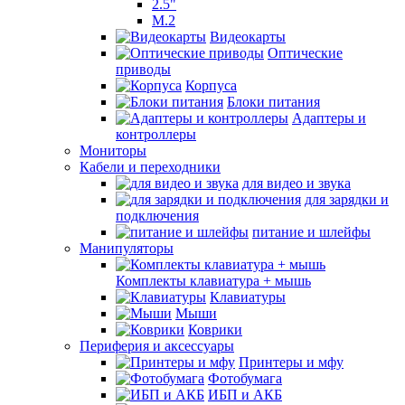
2.5"
M.2
Видеокарты
Оптические
приводы
Корпуса
Блоки питания
Адаптеры и
контроллеры
Мониторы
Кабели и переходники
для видео и звука
для зарядки и
подключения
питание и шлейфы
Манипуляторы
Комплекты клавиатура + мышь
Клавиатуры
Мыши
Коврики
Периферия и аксессуары
Принтеры и мфу
Фотобумага
ИБП и АКБ