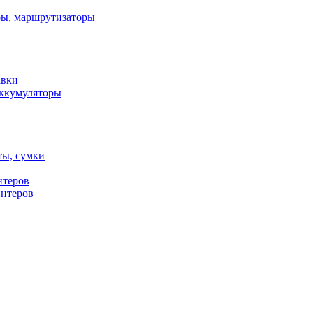
ы, маршрутизаторы
авки
ккумуляторы
ты, сумки
нтеров
интеров