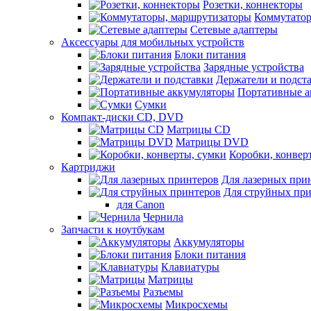
Розетки, коннекторы
Коммутатор
Сетевые адаптеры
Аксессуары для мобильных устройств
Блоки питания
Зарядные устройства
Держатели и подст
Портативные а
Сумки
Компакт-диски CD, DVD
Матрицы CD
Матрицы DVD
Коробки, конвер
Картриджи
Для лазерных при
Для струйных пр
для Canon
Чернила
Запчасти к ноутбукам
Аккумуляторы
Блоки питания
Клавиатуры
Матрицы
Разъемы
Микросхемы