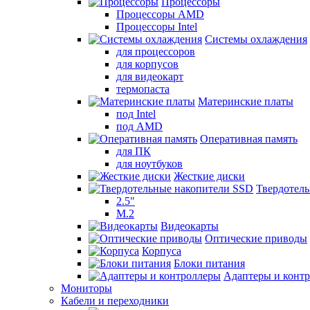
Процессоры
Процессоры AMD
Процессоры Intel
Системы охлаждения
для процессоров
для корпусов
для видеокарт
термопаста
Материнские платы
под Intel
под AMD
Оперативная память
для ПК
для ноутбуков
Жесткие диски
Твердотел
2.5"
M.2
Видеокарты
Оптические приводы
Корпуса
Блоки питания
Адаптеры и конт
Мониторы
Кабели и переходники