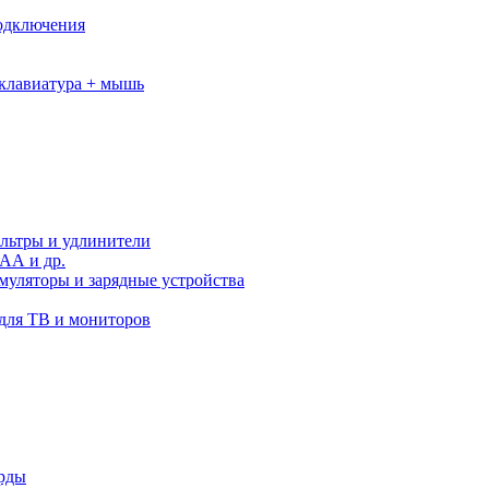
подключения
клавиатура + мышь
льтры и удлинители
АА и др.
муляторы и зарядные устройства
для ТВ и мониторов
орды