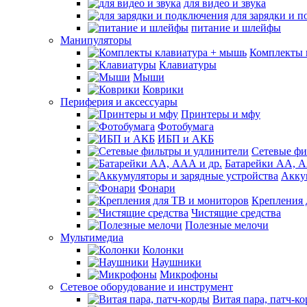
для видео и звука
для зарядки и 
питание и шлейфы
Манипуляторы
Комплекты 
Клавиатуры
Мыши
Коврики
Периферия и аксессуары
Принтеры и мфу
Фотобумага
ИБП и АКБ
Сетевые фи
Батарейки АА, А
Акку
Фонари
Крепления 
Чистящие средства
Полезные мелочи
Мультимедиа
Колонки
Наушники
Микрофоны
Сетевое оборудование и инструмент
Витая пара, патч-к