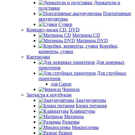
Держатели и
подставки
Портативные
аккумуляторы
Сумки
Компакт-диски CD, DVD
Матрицы CD
Матрицы DVD
Коробки,
конверты, сумки
Картриджи
Для лазерных
принтеров
Для струйных
принтеров
для Canon
Чернила
Запчасти к ноутбукам
Аккумуляторы
Блоки питания
Клавиатуры
Матрицы
Разъемы
Микросхемы
Разное