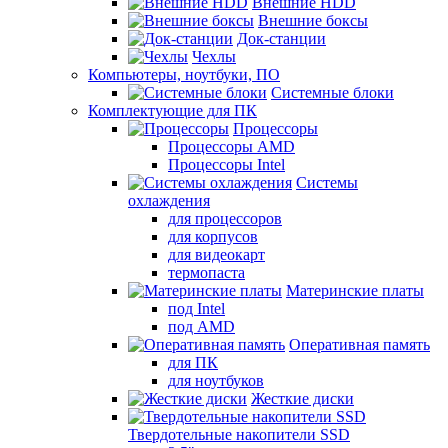
Внешние HDD
Внешние боксы
Док-станции
Чехлы
Компьютеры, ноутбуки, ПО
Системные блоки
Комплектующие для ПК
Процессоры
Процессоры AMD
Процессоры Intel
Системы
охлаждения
для процессоров
для корпусов
для видеокарт
термопаста
Материнские платы
под Intel
под AMD
Оперативная память
для ПК
для ноутбуков
Жесткие диски
Твердотельные накопители SSD