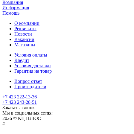
Компания
Информация
Помощь
О компании
Реквизиты
Новости
Вакансии
Магазины
Условия оплаты
Кредит
Условия доставки
Гарантия на товар
Вопрос-ответ
Производители
+7 423 222-13-36
+7 423 243-28-51
Заказать звонок
Мы в социальных сетях:
2026 © КЦ ПЛЮС
sexvediose
troll
hindiporno
kutta
bangalore
kiasa
bhabhi
america
kowalski
remonster
bf
bulu
nepali
#
سكس
سالب
pornostorage.net
nadimar
coxhamster.mobi
ladki
sex
hentai
ki
ammayi
page
hentai
film
pichr
movie
فلام
متناك