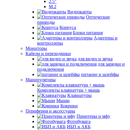
2.5"
M.2
Видеокарты
Оптические
приводы
Корпуса
Блоки питания
Адаптеры и
контроллеры
Мониторы
Кабели и переходники
для видео и звука
для зарядки и
подключения
питание и шлейфы
Манипуляторы
Комплекты клавиатура + мышь
Клавиатуры
Мыши
Коврики
Периферия и аксессуары
Принтеры и мфу
Фотобумага
ИБП и АКБ