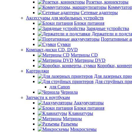
Розетки, коннекторы
Коммутатор
Сетевые адаптеры
Аксессуары для мобильных устройств
Блоки питания
Зарядные устройства
Держатели и подст
Портативные а
Сумки
Компакт-диски CD, DVD
Матрицы CD
Матрицы DVD
Коробки, конвер
Картриджи
Для лазерных при
Для струйных пр
для Canon
Чернила
Запчасти к ноутбукам
Аккумуляторы
Блоки питания
Клавиатуры
Матрицы
Разъемы
Микросхемы