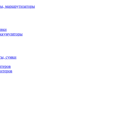
ы, маршрутизаторы
авки
ккумуляторы
ты, сумки
нтеров
интеров