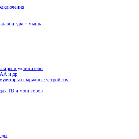
подключения
клавиатура + мышь
льтры и удлинители
АА и др.
муляторы и зарядные устройства
для ТВ и мониторов
орды