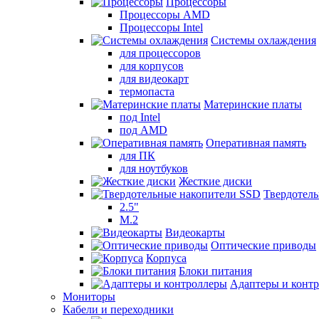
Процессоры
Процессоры AMD
Процессоры Intel
Системы охлаждения
для процессоров
для корпусов
для видеокарт
термопаста
Материнские платы
под Intel
под AMD
Оперативная память
для ПК
для ноутбуков
Жесткие диски
Твердотел
2.5"
M.2
Видеокарты
Оптические приводы
Корпуса
Блоки питания
Адаптеры и конт
Мониторы
Кабели и переходники