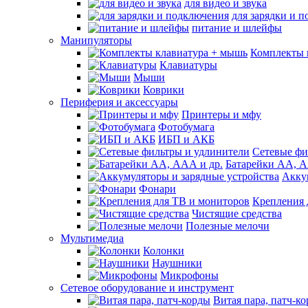
для видео и звука
для зарядки и 
питание и шлейфы
Манипуляторы
Комплекты 
Клавиатуры
Мыши
Коврики
Периферия и аксессуары
Принтеры и мфу
Фотобумага
ИБП и АКБ
Сетевые фи
Батарейки АА, А
Акку
Фонари
Крепления 
Чистящие средства
Полезные мелочи
Мультимедиа
Колонки
Наушники
Микрофоны
Сетевое оборудование и инструмент
Витая пара, патч-к