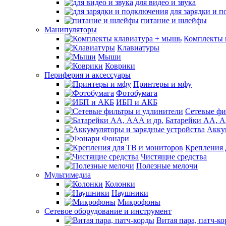
для видео и звука
для зарядки и 
питание и шлейфы
Манипуляторы
Комплекты 
Клавиатуры
Мыши
Коврики
Периферия и аксессуары
Принтеры и мфу
Фотобумага
ИБП и АКБ
Сетевые фи
Батарейки АА, А
Акку
Фонари
Крепления 
Чистящие средства
Полезные мелочи
Мультимедиа
Колонки
Наушники
Микрофоны
Сетевое оборудование и инструмент
Витая пара, патч-к