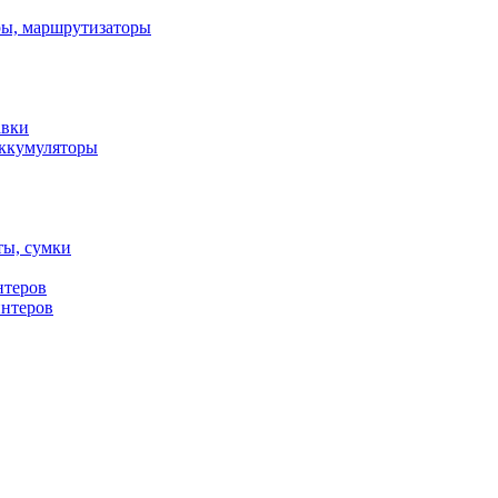
ы, маршрутизаторы
авки
ккумуляторы
ты, сумки
нтеров
интеров