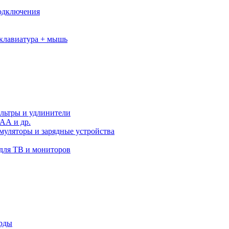
подключения
клавиатура + мышь
льтры и удлинители
АА и др.
муляторы и зарядные устройства
для ТВ и мониторов
орды