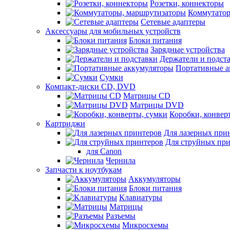
Розетки, коннекторы
Коммутатор
Сетевые адаптеры
Аксессуары для мобильных устройств
Блоки питания
Зарядные устройства
Держатели и подст
Портативные а
Сумки
Компакт-диски CD, DVD
Матрицы CD
Матрицы DVD
Коробки, конвер
Картриджи
Для лазерных при
Для струйных пр
для Canon
Чернила
Запчасти к ноутбукам
Аккумуляторы
Блоки питания
Клавиатуры
Матрицы
Разъемы
Микросхемы