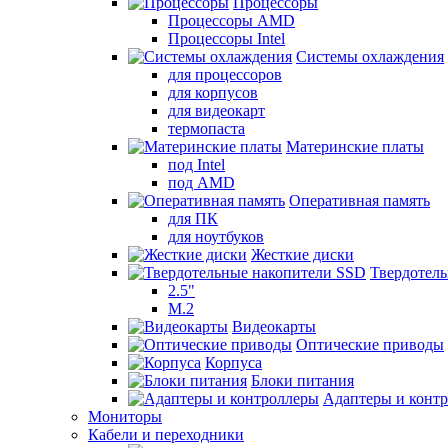
Процессоры
Процессоры AMD
Процессоры Intel
Системы охлаждения
для процессоров
для корпусов
для видеокарт
термопаста
Материнские платы
под Intel
под AMD
Оперативная память
для ПК
для ноутбуков
Жесткие диски
Твердотел
2.5"
M.2
Видеокарты
Оптические приводы
Корпуса
Блоки питания
Адаптеры и конт
Мониторы
Кабели и переходники