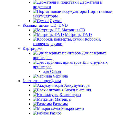
Держатели и
подставки
Портативные
аккумуляторы
Сумки
Компакт-диски CD, DVD
Матрицы CD
Матрицы DVD
Коробки,
конверты, сумки
Картриджи
Для лазерных
принтеров
Для струйных
принтеров
для Canon
Чернила
Запчасти к ноутбукам
Аккумуляторы
Блоки питания
Клавиатуры
Матрицы
Разъемы
Микросхемы
Разное