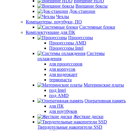
Внешние HDD
Внешние боксы
Док-станции
Чехлы
Компьютеры, ноутбуки, ПО
Системные блоки
Комплектующие для ПК
Процессоры
Процессоры AMD
Процессоры Intel
Системы
охлаждения
для процессоров
для корпусов
для видеокарт
термопаста
Материнские платы
под Intel
под AMD
Оперативная память
для ПК
для ноутбуков
Жесткие диски
Твердотельные накопители SSD