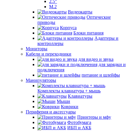
2.5"
M.2
Видеокарты
Оптические
приводы
Корпуса
Блоки питания
Адаптеры и
контроллеры
Мониторы
Кабели и переходники
для видео и звука
для зарядки и
подключения
питание и шлейфы
Манипуляторы
Комплекты клавиатура + мышь
Клавиатуры
Мыши
Коврики
Периферия и аксессуары
Принтеры и мфу
Фотобумага
ИБП и АКБ