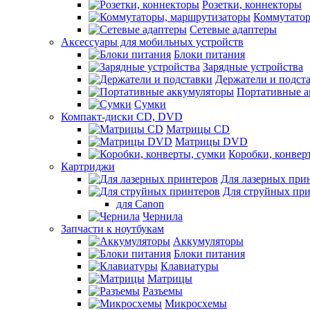
Розетки, коннекторы
Коммутатор
Сетевые адаптеры
Аксессуары для мобильных устройств
Блоки питания
Зарядные устройства
Держатели и подст
Портативные а
Сумки
Компакт-диски CD, DVD
Матрицы CD
Матрицы DVD
Коробки, конвер
Картриджи
Для лазерных при
Для струйных пр
для Canon
Чернила
Запчасти к ноутбукам
Аккумуляторы
Блоки питания
Клавиатуры
Матрицы
Разъемы
Микросхемы