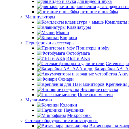
для видео и звука
для зарядки и 
питание и шлейфы
Манипуляторы
Комплекты 
Клавиатуры
Мыши
Коврики
Периферия и аксессуары
Принтеры и мфу
Фотобумага
ИБП и АКБ
Сетевые фи
Батарейки АА, А
Акку
Фонари
Крепления 
Чистящие средства
Полезные мелочи
Мультимедиа
Колонки
Наушники
Микрофоны
Сетевое оборудование и инструмент
Витая пара, патч-к