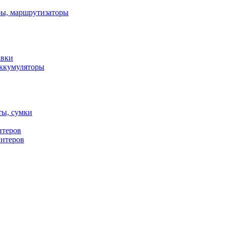
ы, маршрутизаторы
авки
ккумуляторы
ты, сумки
нтеров
интеров