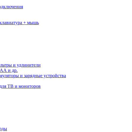
подключения
клавиатура + мышь
льтры и удлинители
АА и др.
муляторы и зарядные устройства
для ТВ и мониторов
орды