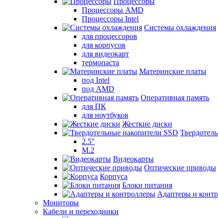
Процессоры
Процессоры AMD
Процессоры Intel
Системы охлаждения
для процессоров
для корпусов
для видеокарт
термопаста
Материнские платы
под Intel
под AMD
Оперативная память
для ПК
для ноутбуков
Жесткие диски
Твердотел
2.5"
M.2
Видеокарты
Оптические приводы
Корпуса
Блоки питания
Адаптеры и конт
Мониторы
Кабели и переходники