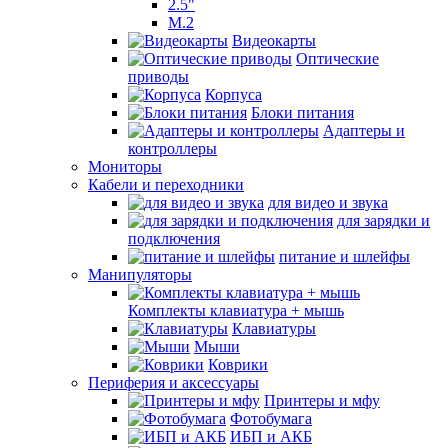
2.5"
M.2
Видеокарты
Оптические
приводы
Корпуса
Блоки питания
Адаптеры и
контроллеры
Мониторы
Кабели и переходники
для видео и звука
для зарядки и
подключения
питание и шлейфы
Манипуляторы
Комплекты клавиатура + мышь
Клавиатуры
Мыши
Коврики
Периферия и аксессуары
Принтеры и мфу
Фотобумага
ИБП и АКБ