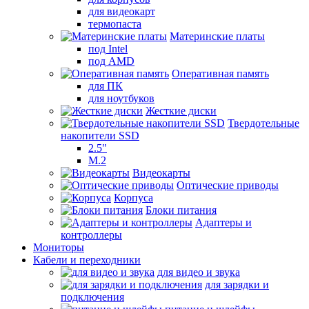
для видеокарт
термопаста
Материнские платы
под Intel
под AMD
Оперативная память
для ПК
для ноутбуков
Жесткие диски
Твердотельные
накопители SSD
2.5"
M.2
Видеокарты
Оптические приводы
Корпуса
Блоки питания
Адаптеры и
контроллеры
Мониторы
Кабели и переходники
для видео и звука
для зарядки и
подключения