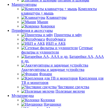
питание и шлейфы
Манипуляторы
Комплекты
клавиатура + мышь
Клавиатуры
Мыши
Коврики
Периферия и аксессуары
Принтеры и мфу
Фотобумага
ИБП и АКБ
Сетевые
фильтры и удлинители
Батарейки АА, ААА
и др.
Аккумуляторы и зарядные устройства
Фонари
Крепления для
ТВ и мониторов
Чистящие средства
Полезные мелочи
Мультимедиа
Колонки
Наушники