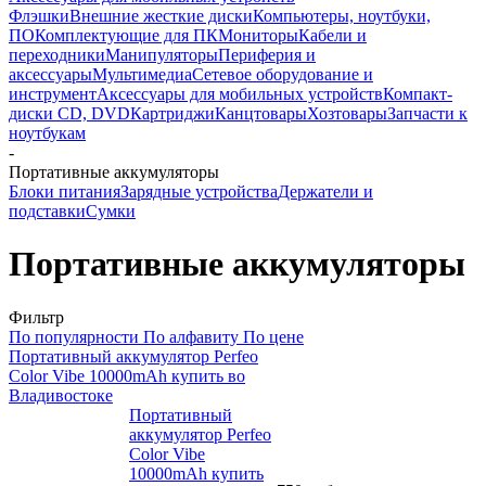
Флэшки
Внешние жесткие диски
Компьютеры, ноутбуки,
ПО
Комплектующие для ПК
Мониторы
Кабели и
переходники
Манипуляторы
Периферия и
аксессуары
Мультимедиа
Сетевое оборудование и
инструмент
Аксессуары для мобильных устройств
Компакт-
диски CD, DVD
Картриджи
Канцтовары
Хозтовары
Запчасти к
ноутбукам
-
Портативные аккумуляторы
Блоки питания
Зарядные устройства
Держатели и
подставки
Сумки
Портативные аккумуляторы
Фильтр
По популярности
По алфавиту
По цене
Портативный аккумулятор Perfeo
Color Vibe 10000mAh купить во
Владивостоке
Портативный
аккумулятор Perfeo
Color Vibe
10000mAh купить