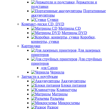
Держатели и
подставки
Портативные
аккумуляторы
Сумки
Компакт-диски CD, DVD
Матрицы CD
Матрицы DVD
Коробки,
конверты, сумки
Картриджи
Для лазерных
принтеров
Для струйных
принтеров
для Canon
Чернила
Запчасти к ноутбукам
Аккумуляторы
Блоки питания
Клавиатуры
Матрицы
Разъемы
Микросхемы
Разное