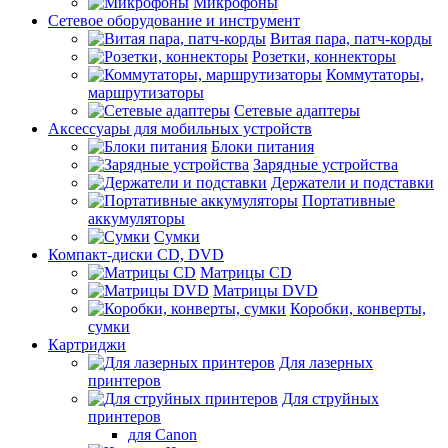
Микрофоны
Сетевое оборудование и инструмент
Витая пара, патч-корды
Розетки, коннекторы
Коммутаторы,
маршрутизаторы
Сетевые адаптеры
Аксессуары для мобильных устройств
Блоки питания
Зарядные устройства
Держатели и подставки
Портативные
аккумуляторы
Сумки
Компакт-диски CD, DVD
Матрицы CD
Матрицы DVD
Коробки, конверты,
сумки
Картриджи
Для лазерных
принтеров
Для струйных
принтеров
для Canon