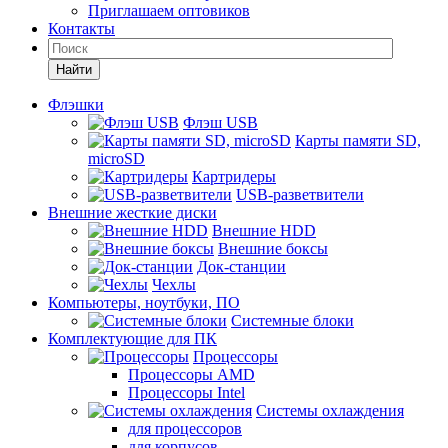
Приглашаем оптовиков
Контакты
Найти
Флэшки
Флэш USB
Карты памяти SD,
microSD
Картридеры
USB-разветвители
Внешние жесткие диски
Внешние HDD
Внешние боксы
Док-станции
Чехлы
Компьютеры, ноутбуки, ПО
Системные блоки
Комплектующие для ПК
Процессоры
Процессоры AMD
Процессоры Intel
Системы охлаждения
для процессоров
для корпусов