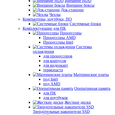
Внешние HDD
Внешние боксы
Док-станции
Чехлы
Компьютеры, ноутбуки, ПО
Системные блоки
Комплектующие для ПК
Процессоры
Процессоры AMD
Процессоры Intel
Системы
охлаждения
для процессоров
для корпусов
для видеокарт
термопаста
Материнские платы
под Intel
под AMD
Оперативная память
для ПК
для ноутбуков
Жесткие диски
Твердотельные накопители SSD